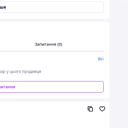
іше
.
вигляді
19,5 см. х 13,5 см.
а титульній стороні. На внутрішній стороні є
ного паперу, можливо замовити обкладинки з
Запитання (0)
ужбою 75 грн.
народження
з доставкою в будь-який куточок
Всі
вар у цього продавця
но будь-якої складності по макету клієнта.
к, залікових книжок, папок, альбомів та іншої
питання
о написавши нам на електронну пошту.