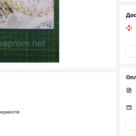
Дос
Опл
окументів