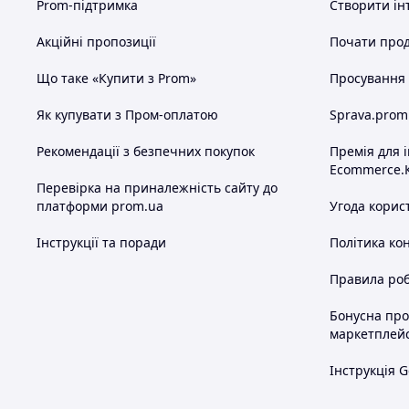
Prom-підтримка
Створити ін
Акційні пропозиції
Почати прод
Що таке «Купити з Prom»
Просування в
Як купувати з Пром-оплатою
Sprava.prom
Рекомендації з безпечних покупок
Премія для 
Ecommerce.
Перевірка на приналежність сайту до
платформи prom.ua
Угода корис
Інструкції та поради
Політика ко
Правила роб
Бонусна пр
маркетплей
Інструкція G