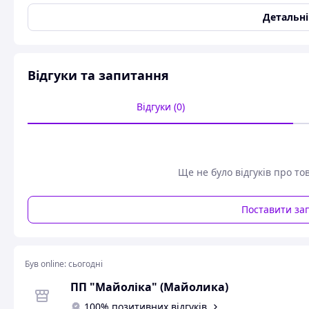
Ширина
135 мм
Детальн
Обкладинка, в яку вкладається бланк Свідоцтва про шлюб
Розмір обкладинки для свідоцтва про шлюб в складеному 
Виготовлена ​​у вигляді білої ламінованої папки з друком н
Відгуки та запитання
кріплення для бланка, у вигляді одної смужки з ламінова
файлом, або 2 смужками, за додаткову оплату.
Відгуки (0)
Мінімальне замовлення для відправки кур'єрською сл
Також можна замовити у нас обкладинки Свідоцтва про 
країни
.
Ще не було відгуків про то
Ми готові робити обкладинки будь-якого розміру і практич
Крім цього займаємось виготовленням посвідчень, перепусто
поліграфічної продукції під замовлення.
Поставити за
Замовляйте!
Був online:
сьогодні
Зв'язатися з нами можна за контактними телефонами аб
ПП "Майоліка" (Майолика)
ПРИЙМАЄМО замовлення:
100% позитивних відгуків