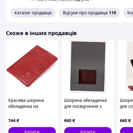
e-mail:
mayolika@ukr.net;
Наш офіційний сайт:
mayolika.com;
Каталог продавця
Відгуки про продавця
119
Ко
Viber:
+380676724997;
Telegram:
+380676724997.
Схоже в інших продавців
Схожі товари за характеристиками
Красива шкіряна
Шкіряна обкладинка
Шкіря
обкладинка на
для посвідчення з
для с
паспорт GRANDE PELLE
гербом бордова
докум
11480 Червоний
BlankNote 81H3A2576E
чорна
744
₴
660
₴
660
₴
Купити
Купити