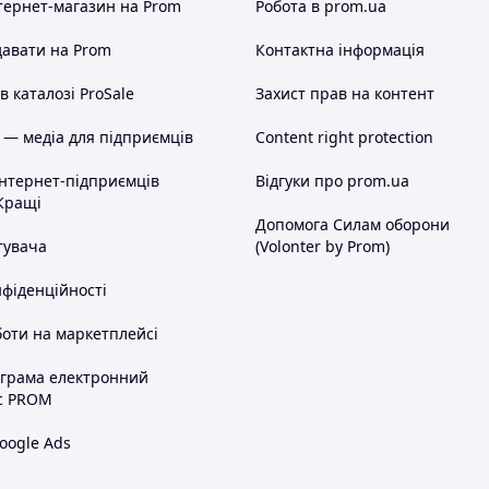
тернет-магазин
на Prom
Робота в prom.ua
авати на Prom
Контактна інформація
 каталозі ProSale
Захист прав на контент
 — медіа для підприємців
Content right protection
інтернет-підприємців
Відгуки про prom.ua
Кращі
Допомога Силам оборони
тувача
(Volonter by Prom)
нфіденційності
оти на маркетплейсі
ограма електронний
с PROM
oogle Ads