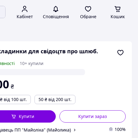
Кабінет
Сповіщення
Обране
Кошик
ладинки для свідоцтв про шлюб.
явності
10+ купили
00
₴
₴
від 100 шт.
50
₴
від 200 шт.
Купити
Купити зараз
100%
авець ПП "Майоліка" (Майолика)