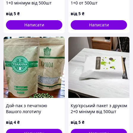
1+0 мінімум від 500шт
1+0 от 500шт
від
5
₴
від
5
₴
Написати
Написати
Дой-пак з печаткою
Кур'єрський пакет з друком
Вашого логотипу
2+0 мінімум від 500шт
від
4
₴
від
5
₴