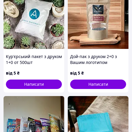
Кур'єрський пакет з друком
Дой-пак з друком 2+0 з
1+0 от 500шт
Вашим логотипом
від
5
₴
від
5
₴
Написати
Написати