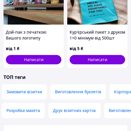
Дой-пак з печаткою
Кур'єрський пакет з друком
Вашого логотипу
1+0 мінімум від 500шт
від
1
₴
від
5
₴
Написати
Написати
ТОП теги
Замовити візитки
Виготовлення буклетів
Корпора
Розробка макета
Друк візитних карток
Виготовле