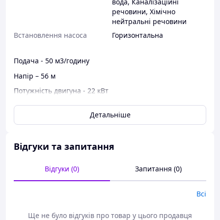
вода
,
Каналізаційні
речовини
,
Хімічно
нейтральні речовини
Встановлення насоса
Горизонтальна
Подача - 50 м3/годину
Напір – 56 м
Потужність двигуна - 22 кВт
Частота обертання - 2900 об/хв
Детальніше
Допустимий кавітаційний запас – 8 м
ККД – 58 %
Відгуки та запитання
Витік через сальникове ущільнення не більше – 10 л/
год
Відгуки (0)
Запитання (0)
Встановлений ресурс до списання - 32 тис. год
Маса насоса – 86 кг
Всі
Ще не було відгуків про товар у цього продавця