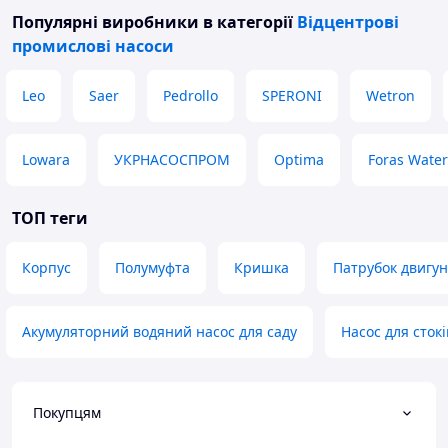
Популярні виробники
в категорії
Відцентрові
промислові насоси
Leo
Saer
Pedrollo
SPERONI
Wetron
Lowara
УКРНАСОСПРОМ
Optima
Foras Wate
ТОП теги
Корпус
Полумуфта
Кришка
Патрубок двигуна
Акумуляторний водяний насос для саду
Насос для сток
Покупцям