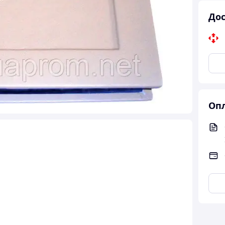
Дос
Опл