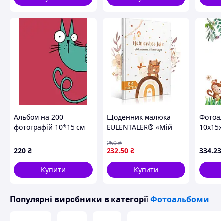
Nukleon.com.ua
Альбом на 200
Щоденник малюка
Фотоа
фотографій 10*15 см
EULENTALER® «Мій
10x15
UFO 200 PP Kuku
перший рік» – альбом
Baby g
250
₴
спогадів формату A4
220
₴
232
.50
₴
334
.23
(німецькою мовою)
Купити
Купити
Популярні виробники
в категорії
Фотоальбоми