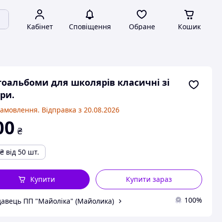
Кабінет
Сповіщення
Обране
Кошик
оальбоми для школярів класичні зі
ри.
замовлення. Відправка з 20.08.2026
00
₴
₴
від 50 шт.
Купити
Купити зараз
100%
авець ПП "Майоліка" (Майолика)