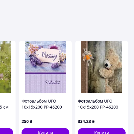
вця
Фотоальбом UFO
Фотоальбом UFO
5 см
10x15x200 PP-46200
10x15x200 PP-46200
d
Message
Bear
250
₴
334
.23
₴
Купити
Купити