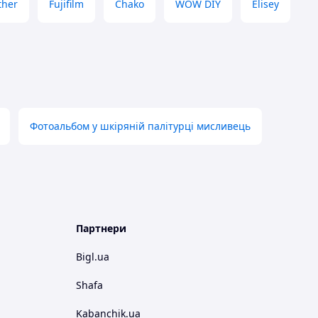
ther
Fujifilm
Chako
WOW DIY
Elisey
Фотоальбом у шкіряній палітурці мисливець
Партнери
Bigl.ua
Shafa
Kabanchik.ua