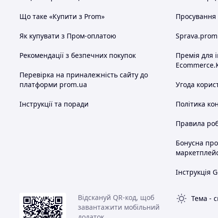
Що таке «Купити з Prom»
Просування в
Як купувати з Пром-оплатою
Sprava.prom
Рекомендації з безпечних покупок
Премія для 
Ecommerce.
Перевірка на приналежність сайту до
платформи prom.ua
Угода корис
Інструкції та поради
Політика ко
Правила роб
Бонусна пр
маркетплей
Інструкція G
Відскануй QR-код, щоб
Тема
-
с
завантажити мобільний
додаток