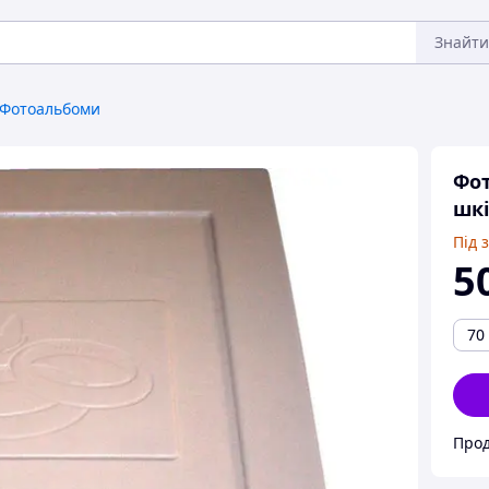
Знайти
Фотоальбоми
Фот
шкі
Під 
5
70
Прод