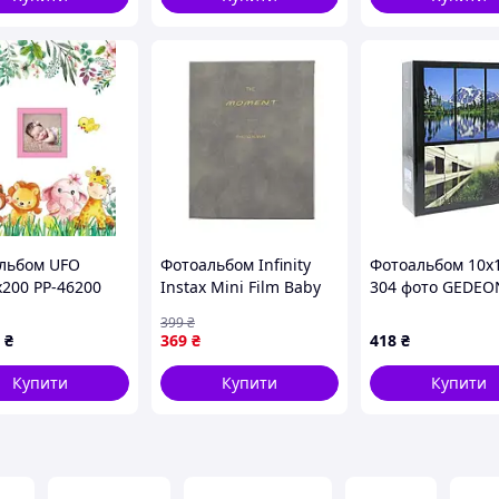
льбом UFO
Фотоальбом Infinity
Фотоальбом 10x
x200 PP-46200
Instax Mini Film Baby
304 фото GEDEO
irls
Memory Book Gray
DPH46304/2 SEA
399
₴
64шт
Black
₴
369
₴
418
₴
Купити
Купити
Купити