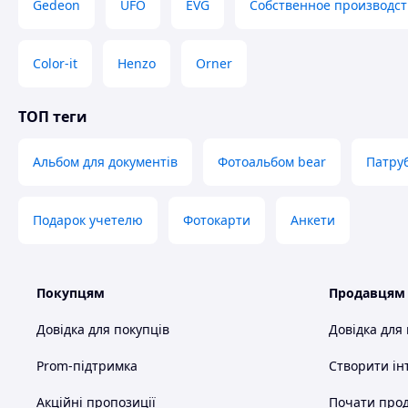
Gedeon
UFO
EVG
Собственное производст
Color-it
Henzo
Orner
ТОП теги
Альбом для документів
Фотоальбом bear
Патруб
Подарок учетелю
Фотокарти
Анкети
Покупцям
Продавцям
Довідка для покупців
Довідка для
Prom-підтримка
Створити ін
Акційні пропозиції
Почати прод