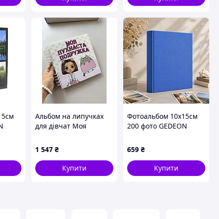
15см
Альбом на липучках
Фотоальбом 10x15см
N
для дівчат Моя
200 фото GEDEON
SON
пухнаста подружка
KDH46200 LINEN BLUE
Пушин
1 547
₴
659
₴
Купити
Купити