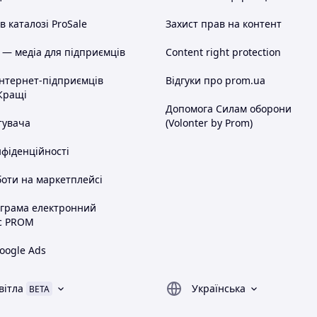
 каталозі ProSale
Захист прав на контент
 — медіа для підприємців
Content right protection
інтернет-підприємців
Відгуки про prom.ua
Кращі
Допомога Силам оборони
тувача
(Volonter by Prom)
нфіденційності
оти на маркетплейсі
ограма електронний
с PROM
oogle Ads
вітла
Українська
BETA