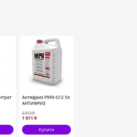
авця
нтрат
Антифриз P999-G12 5л
АНТИФРИЗ
игуна
КОНЦЕНТРАТ
2 013
₴
нію від
ЧЕРВОНИЙ P999-G12
1 611
₴
4X5L HEPU (P999-G12-
005)
Купити