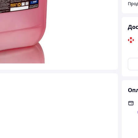
Прод
Дос
Опл