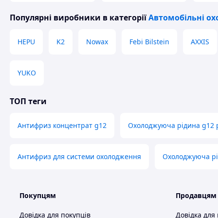
Популярні виробники
в категорії
Автомобільні о
HEPU
K2
Nowax
Febi Bilstein
AXXIS
YUKO
ТОП теги
Антифриз концентрат g12
Охолоджуюча рідина g12 
Антифриз для системи охолодження
Охолоджуюча рі
Покупцям
Продавцям
Довідка для покупців
Довідка для