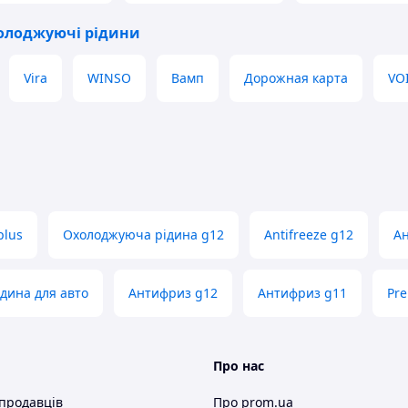
холоджуючі рідини
Vira
WINSO
Вамп
Дорожная карта
VO
plus
Охолоджуюча рідина g12
Antifreeze g12
Ан
дина для авто
Антифриз g12
Антифриз g11
Pr
Про нас
 продавців
Про prom.ua