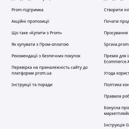
Prom-підтримка
Створити ін
Акційні пропозиції
Почати прод
Що таке «Купити з Prom»
Просування в
Як купувати з Пром-оплатою
Sprava.prom
Рекомендації з безпечних покупок
Премія для 
Ecommerce.
Перевірка на приналежність сайту до
платформи prom.ua
Угода корис
Інструкції та поради
Політика ко
Правила роб
Бонусна пр
маркетплей
Інструкція G