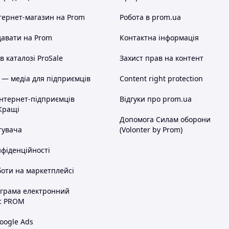
тернет-магазин
на Prom
Робота в prom.ua
авати на Prom
Контактна інформація
 каталозі ProSale
Захист прав на контент
 — медіа для підприємців
Content right protection
інтернет-підприємців
Відгуки про prom.ua
Кращі
Допомога Силам оборони
тувача
(Volonter by Prom)
нфіденційності
оти на маркетплейсі
ограма електронний
с PROM
oogle Ads