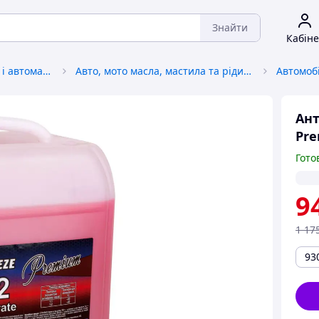
Знайти
Кабіне
Автохімія, автокосметика і автомастила
Авто, мото масла, мастила та рідини
Автомоб
Ант
Pre
Гото
9
1 17
93