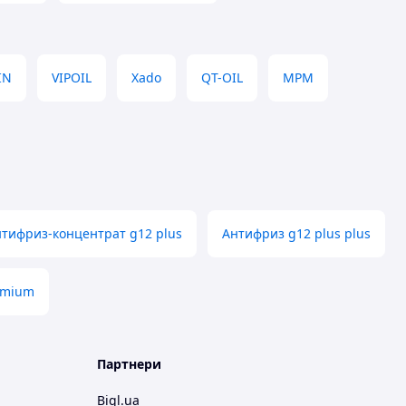
IN
VIPOIL
Xado
QT-OIL
MPM
тифриз-концентрат g12 plus
Антифриз g12 plus plus
emium
Партнери
Bigl.ua