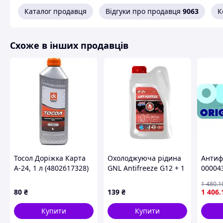
Розведення:
перед використанням розведіть 
Каталог продавця
Відгуки про продавця
9063
К
пропорції від 1:1 (до -37°C) до 1:2 (до -20°C).
Заливка:
залийте готову суміш у розширювальн
рекомендаціями виробника автомобіля.
Схоже в інших продавців
Заміна:
рекомендується замінювати антифриз 
оптимальної роботи системи охолодження.
Антифриз G12 концентрат TM Premium – надійний в
терміну служби!
Схожі товари за характеристиками
Тосол Доріжка Карта
Охолоджуюча рідина
Антиф
А-24, 1 л (4802617328)
GNL Antifreeze G12 + 1
00004
кг
1 480
.1
80
₴
139
₴
1 406
.
Купити
Купити