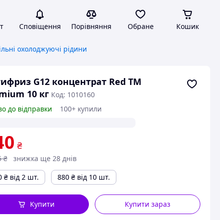
т
Сповіщення
Порівняння
Обране
Кошик
ільні охолоджуючі рідини
ифриз G12 концентрат Red TM
mium 10 кг
Код: 1010160
во до відправки
100+ купили
40
₴
5
₴
знижка ще 28 днів
0
₴
від 2 шт.
880
₴
від 10 шт.
Купити
Купити зараз