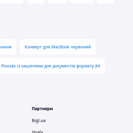
нання
Конверт для MacBook червоний
Рюкзак із кишенями для документів формату А4
Партнери
Bigl.ua
Shafa