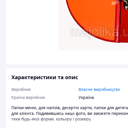
Характеристики та опис
Виробник
Власне виробництво
Країна виробник
Україна
Папки-меню, для напоїв, десертні карти, папки для дитяч
для клієнта. Подивившись наші фото, ви зможете перекон
теки будь-якої форми, кольору і розміру.
Звернувшись до фірми "Майоліка" зі своєю ідеєю, ви отри