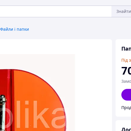
Знайти
Файли і папки
Пап
Під 
7
Замо
Прод
Дос