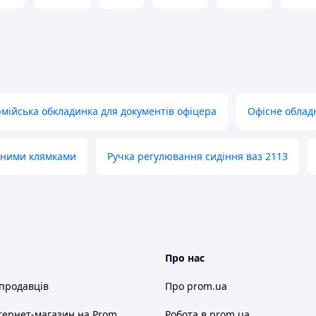
рмійська обкладинка для документів офіцера
Офісне облад
леними клямками
Ручка регулювання сидіння ваз 2113
Про нас
 продавців
Про prom.ua
тернет-магазин
на Prom
Робота в prom.ua