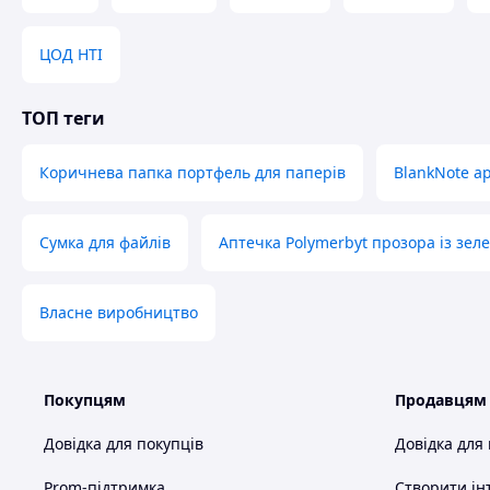
ЦОД НТІ
ТОП теги
Коричнева папка портфель для паперів
BlankNote а
Сумка для файлів
Аптечка Polymerbyt прозора із зе
Власне виробництво
Покупцям
Продавцям
Довідка для покупців
Довідка для
Prom-підтримка
Створити ін