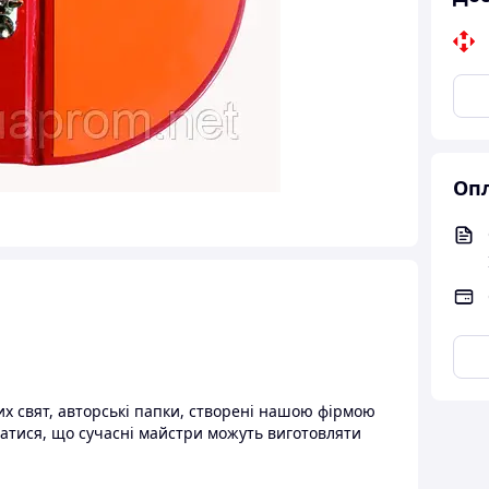
Опл
их свят, авторські папки, створені нашою фірмою
атися, що сучасні майстри можуть виготовляти
маєте готовий продукт,
якісно і швидко