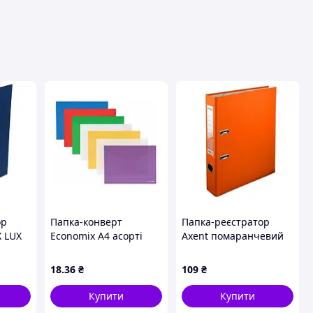
вця
ор
Папка-конверт
Папка-реєстратор
 LUX
Economix A4 асорті
Axent помаранчевий
70 мм
прозорий 180 мкм.
A4 50 мм
P
(E31301)
одностороння PP
18
.36
₴
109
₴
(D1713-09C)
Купити
Купити