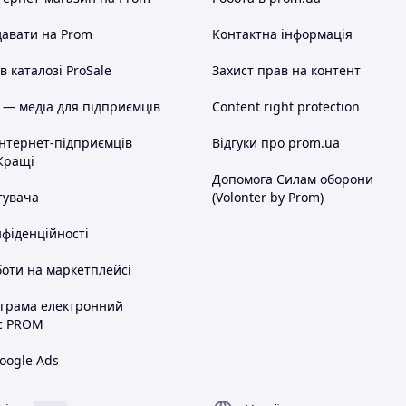
авати на Prom
Контактна інформація
 каталозі ProSale
Захист прав на контент
 — медіа для підприємців
Content right protection
інтернет-підприємців
Відгуки про prom.ua
Кращі
Допомога Силам оборони
тувача
(Volonter by Prom)
нфіденційності
оти на маркетплейсі
ограма електронний
с PROM
oogle Ads