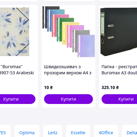
 "Buromax"
Швидкозшивач з
Папка - реєстра
907-53 Arabeski
прозорим верхом А4 з
Buromax А3 dou
рез.
перфорацією
sided, 70мм PP, b
а,непрозора,маренго(1
глянцевий Economix
(BM.3003-01) MD
10
₴
325
.10
₴
E31510
Купити
Купити
Купити
YES
Optima
Leitz
Esselte
4Office
Delt