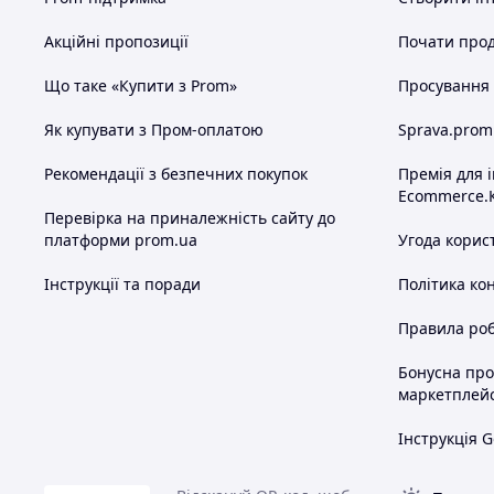
Акційні пропозиції
Почати прод
Що таке «Купити з Prom»
Просування в
Як купувати з Пром-оплатою
Sprava.prom
Рекомендації з безпечних покупок
Премія для 
Ecommerce.
Перевірка на приналежність сайту до
платформи prom.ua
Угода корис
Інструкції та поради
Політика ко
Правила роб
Бонусна пр
маркетплей
Інструкція G