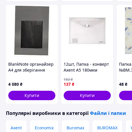
BlankNote органайзер
12шт, Папка - конверт
Папка
А4 для зберігання
Axent А5 180мкм
№BM.3
закордонних
прозора (1522-27-A)
А5 на 
183
₴
паспортів 8710E769C
матов
4 080
₴
137
₴
48
₴
Купити
Купити
Популярні виробники
в категорії
Файли і папки
Axent
Economix
Buromax
BUROMAX