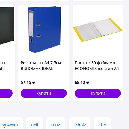
тор
Реєстратор А4 7,5см
Папка з 30 файлами
ble
ВUROМAX IDEAL
ECONOMIX жовтий А4
lack
двосторон синій
файл 30 мкм. (E30603-
R
05)
57
.15
₴
68
.12
₴
Купити
Купити
a by Axent
Deli
ITEM
Scholz
Kite