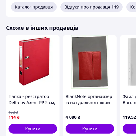
Каталог продавця
Відгуки про продавця
119
Ко
Схоже в інших продавців
Папка - реєстратор
BlankNote органайзер
Файл 
Delta by Axent PP 5 cм,
із натуральної шкіри
Burom
assembled, red (D1713-
червоний А4,
факту
152
₴
06C)
87T1077P3
прозо
114
₴
4 080
₴
119
.52
(BM.38
Купити
Купити