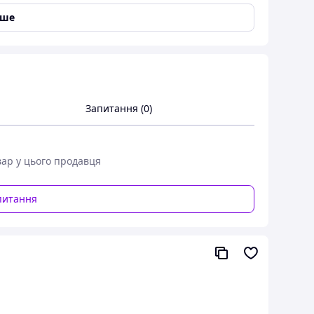
іше
 так само написавши нам на електронну пошту.
Запитання (0)
вар у цього продавця
питання