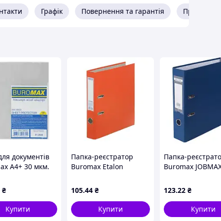
нтакти
Графік
Повернення та гарантія
Про прода
для документів
Папка-реєстратор
Папка-реєстрат
ax А4+ 30 мкм.
Buromax Etalon
Buromax JOBMAX
ра глянець
помаранчевий A4 5
темно-синій A4 
рий 100 шт.
мм одностороння PP
одностороння P
₴
105
.44
₴
123
.22
₴
00)
(BM.3016-11c)
(BM.3011-03c)
Купити
Купити
Купити