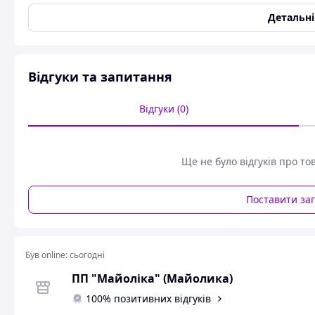
виготовлений нашими майстрами!
Детальн
Замовляйте!
Зв'язатися з нами можна за контактними телефонами або
Відгуки та запитання
Ціна макетування від 350 грн
Відгуки (0)
ПРИЙМАЄМО замовлення:
e-mail:
mayolika@ukr.net;
Ще не було відгуків про то
Наш офіційний сайт:
mayolika.com;
Viber:
+380676724997;
Поставити за
Telegram:
+380676724997.
Був online:
сьогодні
ПП "Майоліка" (Майолика)
100% позитивних відгуків