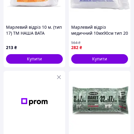
Марлевий відріз 10 м. (тип
Марлевий відріз
17) ТМ НАША ВАТА
медичний 10мх90см тип 20
для медичних процедур з
564
₴
високою абсорбцією
213
₴
282
₴
Купити
Купити