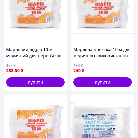
- тип 17 (щільність 23г/м2) - 1000мх0,9м - 10270грн.
Марлевий відріз 10 м
Марлева пов'язка 10 м для
медичний для перев'язок
медичного використання
абсорбуючий з високою
висока абсорбція та
477
₴
480
₴
капілярністю тип 17
капілярність
238
.50
₴
240
₴
Купити
Купити