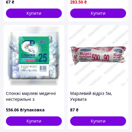
67
₴
283
.50
₴
капілярністю
Купити
Купити
Спонжі марлеві медичні
Марлевий відріз 5м,
нестерильні з
Укрвата
рентгеноконтрастною
556
.06
₴/упаковка
87
₴
ниткою 25 мм тип 17
No200 Білосніжка
Купити
Купити