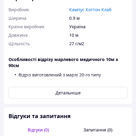
Виробник
Кампус Коттон Клаб
Ширина
0.9 м
Країна виробник
Україна
Довжина
10 м
Щільність
27 г/м2
Особливості відрізу марлевого медичного 10м х
90см
Відріз виготовлений з марлі 20-го типу
2
(щільність 27 г/м
).
Чіткість в межах відхилень по довжині та
Детальніше
ширині.
Висока капілярність.
Висока абсорбційна здатність.
Для марлевих відрізів застосовується імпортна марля у
Відгуки та запитання
рулонах, вибілена без використання хлору.
Марлеві відрізи застосовують в медицині, побуті,
Відгуки (0)
Запитання (0)
поліграфії тощо.