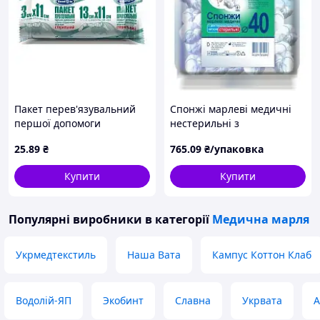
Пакет перев'язувальний
Спонжі марлеві медичні
першої допомоги
нестерильні з
стерильний із двома
рентгеноконтрастною
25
.89
₴
765
.09
₴/упаковка
подушками 13 × 11 см тип
ниткою 40 мм тип 17
17 Білосніжка
Білосніжка 200 шт.
Купити
Купити
Популярні виробники
в категорії
Медична марля
Укрмедтекстиль
Наша Вата
Кампус Коттон Клаб
Водолій-ЯП
Экобинт
Славна
Укрвата
А