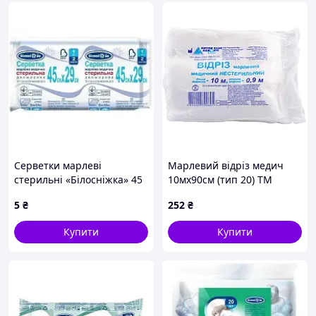
Серветки марлеві
Марлевий відріз медич
стерильні «Білосніжка» 45
10мх90см (тип 20) ТМ
см х 29 см медичні
КАМПУС КОТТОН КЛАБ
5
₴
252
₴
Купити
Купити