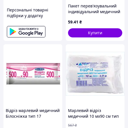
Пакет перев'язувальний
Персональні товарні
індивідуальний медичний
підбірки у додатку
стерильний 32 × 17.5 см
59
.41
₴
тип 17 Білосніжка
Купити
Відріз марлевий медичний
Марлевий відріз
Білосніжка тип 17
медичний 10 мх90 см тип
Нестерильний у рулоні 500
20 для перев'язок із
567
₴
х 90 см
високою абсорбцією й