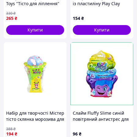
Toys "Тісто для ліплення"
із пластиліну Play Clay
Динозавр-6
Soap Панда дитячий
330
₴
розвиваючий
265
₴
154
₴
подарунковий комплект
4шт
Купити
Купити
Набір для творчості Містер
Слайм Fluffy Slime синій
тісто склянка морозива для
повітряний антистрес для
дітей м'яке безпечне тісто
рук 500 мл тягучий м'який
388
₴
для ліплення 8 кольорів
набір, що збільшується в
194
₴
96
₴