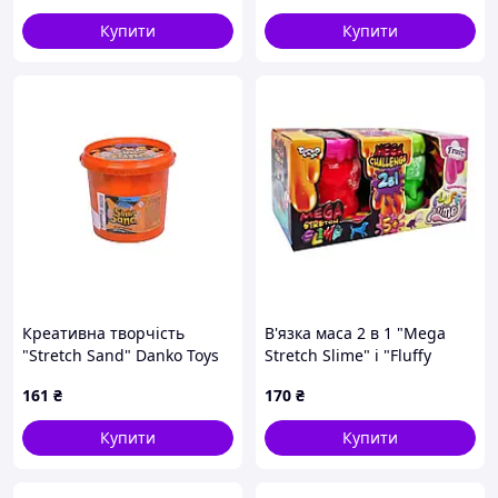
обсязі
Купити
Купити
Креативна творчість
В'язка маса 2 в 1 "Mega
"Stretch Sand" Danko Toys
Stretch Slime" і "Fluffy
STS-01-01U 700 г
Slime" Danko Toys FLS-03-
161
₴
170
₴
Жовтогарячий
01U укр Рожево-зелений
Купити
Купити