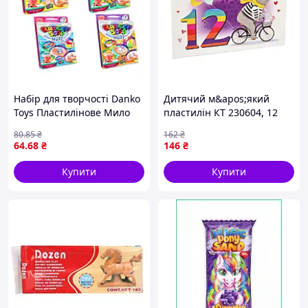
Щоб уникнути висихання, зберігати в холодильнику в
пластиковій тарі або в щільно зав'язаному пакеті.
Ком глини вагою 19 кг має розмір 15х18х35 см.
Набір для творчості Danko
Дитячий м&apos;який
Toys Пластилінове Мило
пластилін КТ 230604, 12
"PLAY CLAY SOAP" малий
кольорів
80
.85
₴
162
₴
PCS-02-01U,02U,03U,04U
64
.68
₴
146
₴
Купити
Купити