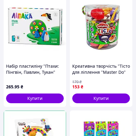
Набір пластиліну "Птахи:
Креативна творчість "Тісто
Пінгвін, Павлин, Тукан"
для ліплення "Master Do"
ЛІПАКА 60026-UA01
TMD-01-06, 12 кольорів
170
₴
самостійно твердіє
265
.95
₴
153
₴
Купити
Купити