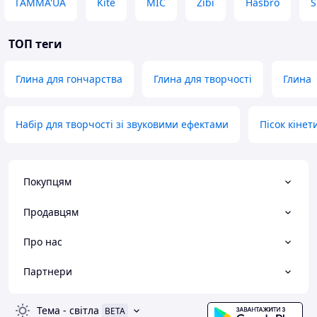
ГАММА'UA
Kite
MIC
Zibi
Hasbro
S
ТОП теги
Глина для гончарства
Глина для творчості
Глина
Набір для творчості зі звуковими ефектами
Пісок кінет
Покупцям
Продавцям
Про нас
Партнери
Тема
-
світла
BETA