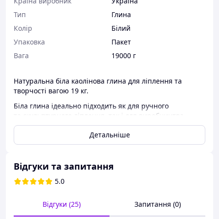
Країна виробник
Україна
Тип
Глина
Колір
Білий
Упаковка
Пакет
Вага
19000 г
Натуральна біла каолінова глина для ліплення та
творчості вагою 19 кг.
Біла глина ідеально підходить як для ручного
та скульптурного ліплення, так і для виробництва
посуду методом лиття.
Детальніше
Глина має пластичну консистенцію. Під час ліплення
можна використовувати воду для надання потрібної
пластичності, що спростить процес формування
Відгуки та запитання
виробу. Для цього просто змочіть руки водою і
розімніть шматочок глиняної маси. Після чого можете
5.0
сміливо створювати всілякі фігурки, вироби або твори
мистецтва!!! :)
Відгуки (25)
Запитання (0)
Температура обпалу білої глини 1200 градусів Цельсія.