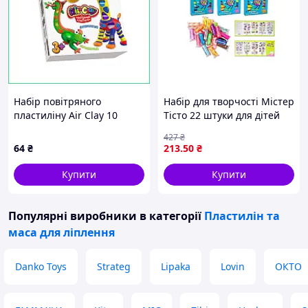
Набір повітряного
Набір для творчості Містер
пластиліну Air Clay 10
Тісто 22 штуки для дітей
кольорів для ліплення
від трьох років для
427
₴
іграшок м'який преміум,
ліплення та розвитку уяви
64
₴
213
.50
₴
що застигає на повітрі.
Купити
Купити
Популярні виробники
в категорії
Пластилін та
маса для ліплення
Danko Toys
Strateg
Lipaka
Lovin
ОКТО