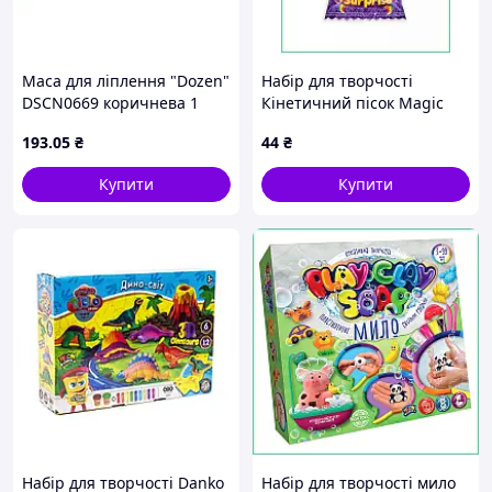
Маса для ліплення "Dozen"
Набір для творчості
DSCN0669 коричнева 1
Кінетичний пісок Magic
кілограм
Pony Sand фіолетовий 150г
193
.05
₴
44
₴
для розвитку моторики та
ліплення
Купити
Купити
Набір для творчості Danko
Набір для творчості мило