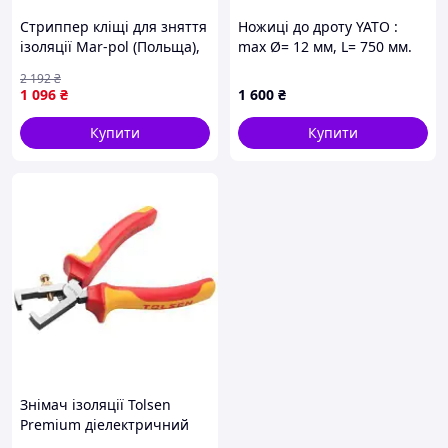
Стриппер кліщі для зняття
Ножиці до дроту YATO :
ізоляції Mar-pol (Польща),
max Ø= 12 мм, L= 750 мм.
Автоматичний стриппер
Cr-Mo [6]
2 192
₴
для тонких кабе Готово до
1 096
₴
1 600
₴
відправки
Купити
Купити
Знімач ізоляції Tolsen
Premium діелектричний
VDE 160 мм (V16066)