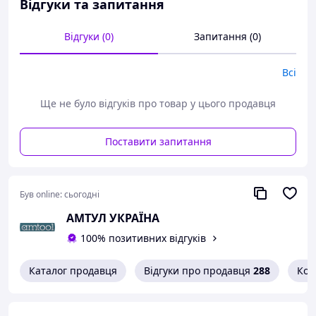
Відгуки та запитання
залишилася
Точно регульовані за відповідним перерізом
провідника змінні фасонні ножі
Відгуки (0)
Запитання (0)
З регулюванням обмежувача довжини для
отримання однакової довжини ізоляції, що
Всі
видаляється в серійних роботах
Корпус інструмента: сталь
Ще не було відгуків про товар у цього продавця
Ніж: спеціальна інструментальна сталь,
загартована в оливі
Точні та надійні:
Поставити запитання
2 пари різальних лез (1) надрізають ізоляцію по всьому
колу провідника. Потім леза відходять одна від одної, і
ізоляція видаляється з усієї поверхні провідника (2).
Був online:
сьогодні
Інструмент автоматично розкривається після
АМТУЛ УКРАЇНА
виконання операції.
100% позитивних відгуків
Каталог продавця
Відгуки про продавця
288
Кон