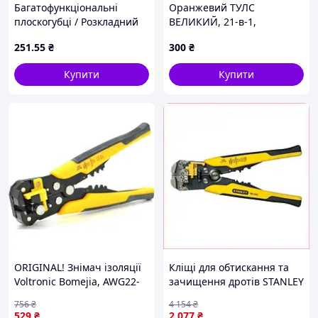
Багатофункціональні
Оранжевий ТУЛС
плоскогубці / Розкладний
ВЕЛИКИЙ, 21-в-1,
стрипер для зачищення та
складний інструмент для
251
.55
₴
300
₴
обтискання дротів 26X-235
зняття ізоляції з дроту з
роликом - Хром-ванадієва
Купити
Купити
сталь
ORIGINAL! Знімач ізоляції
Кліщі для обтискання та
Voltronic Bomejia, AWG22-
зачищення дротів STANLEY
10, Yellow (Bomejia-Bl) -
FatMax автоматичні для
756
₴
4 154
₴
Якість! Гарантія!
електриків із функцією
529
₴
2 077
₴