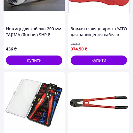
Ножиці для кабелю 200 мм
Знімач ізоляції дротів YATO
TAJIMA (Японія) SHP-E
для зачищення кабелів
вуглецева сталь
STP UTP антенних RG59
749
₴
RG6 RG7 RG11 125 мм
436
₴
374
.50
₴
Купити
Купити