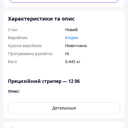
Характеристики та опис
Стан
Новий
Виробник
Knipex
Країна виробник
Німеччина
Прогумована рукоятка
Ні
Вага
0.445 кг
Прецизійний стрипер — 12 06
Опис:
Акуратне та точне зняття ізоляції з матеріалів,
що важко видаляються, як-от ПТФЕ, силікон,
Детальніше
®
®
веселокс
, каптон
і гума, зокрема багатошарової
ізоляції.
Друга пара ножів надійно фіксує ізоляцію, що