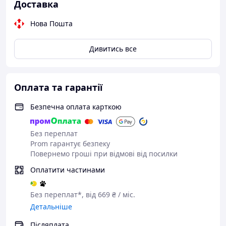
Доставка
Нова Пошта
Дивитись все
Принцип роботи з використанням фасонних ножів:
Оплата та гарантії
Методом кругового різання ізоляція знімається
повністю швидко та точно. Це особливо важливо під
Безпечна оплата карткою
час роботи з провідниками, ізоляція з яких має
видалятися з високою точністю.
Без переплат
Також не викликає проблем робота з такими важкими
Prom гарантує безпеку
для оброблення матеріалами, як-от ПТФЕ, Radox® і
Повернемо гроші при відмові від посилки
багатошарова ізоляція.
Оплатити частинами
Без переплат*, від 669 ₴ / міс.
Детальніше
Післяплата