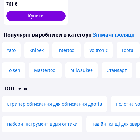
761
₴
Купити
Популярні виробники
в категорії
Знімачі ізоляції
Yato
Knipex
Intertool
Voltronic
Toptul
Tolsen
Mastertool
Milwaukee
Стандарт
ТОП теги
Стрипер обтискання для обтискання дротів
Полотна Vo
Набори інструментів для оптики
Надійні кліщі для зв