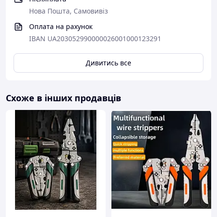
Нова Пошта, Самовивіз
Оплата на рахунок
IBAN UA203052990000026001000123291
Дивитись все
Технічні характеристики:
Схоже в інших продавців
Кліщі: вороняні
Ручки: з двокомпонентними чохлами
Параметри видалення ізоляції кв.мм: 0,14-0,25 /
0,75 / 1,5 / 2,5 / 4,0 / 6,0 мм2
AWG: 26 - 10
Довжина: 195 мм.
Knipex, Германия