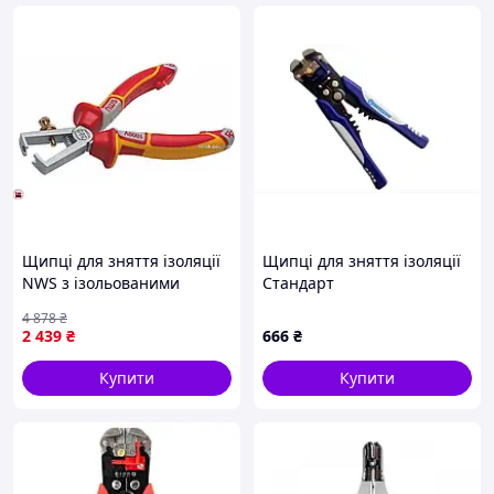
Щипці для зняття ізоляції
Щипці для зняття ізоляції
NWS з ізольованими
Стандарт
ручками для електриків до
4 878
₴
1000 В для швидкого
2 439
₴
666
₴
зняття ізоляції
Купити
Купити