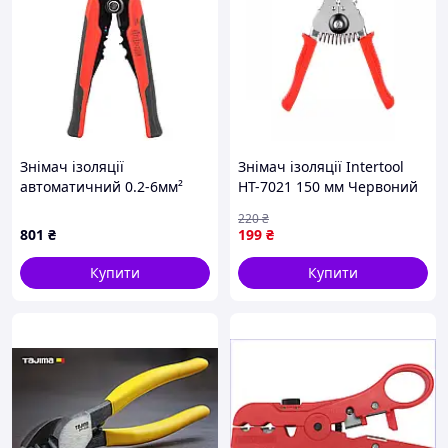
Знімач ізоляції
Знімач ізоляції Intertool
автоматичний 0.2-6мм²
HT-7021 150 мм Червоний
ULTRA (4371032) (в
220
₴
замовленні один бренд)
801
₴
199
₴
Купити
Купити