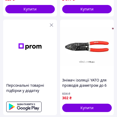
MegaTorg.com.ua
зняття ізоляції
Купити
Купити
Знімач ізоляції YATO для
Персональні товарні
проводів діаметром до 6
підбірки у додатку
мм зручний і точний
604
₴
інструмент для зняття
302
₴
ізоляції
Купити