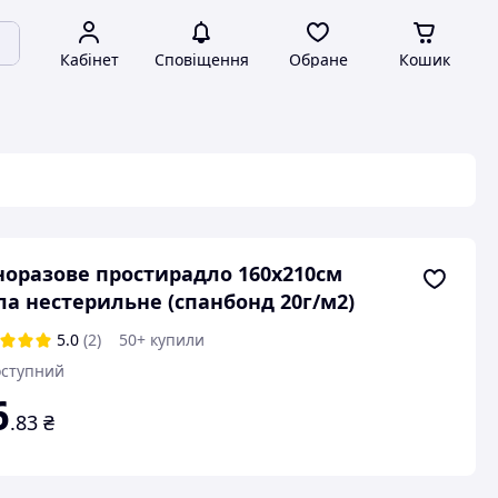
Кабінет
Сповіщення
Обране
Кошик
оразове простирадло 160х210см
ла нестерильне (спанбонд 20г/м2)
5.0
(2)
50+ купили
ступний
6
.83
₴