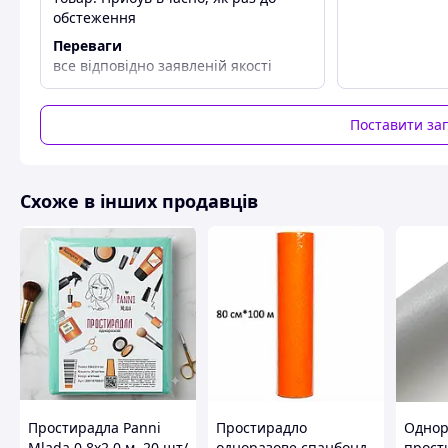
обстеження
Переваги
все відповідно заявленій якості
Поставити за
Схоже в інших продавців
Простирадла Panni
Простирадло
Однор
Mlada 0,8х2,0 м, 20 шт/
одноразове спанбонд
прост