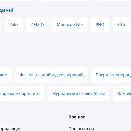
дичні
Polix
4FIZJO
Monaco Style
РИО
Etto
ідне
Флізелін спанбонд кольоровий
Покриття операц
норазове чорне ето
Журнальний столик 55 см
Кампу
Про нас
 продавців
Про prom.ua