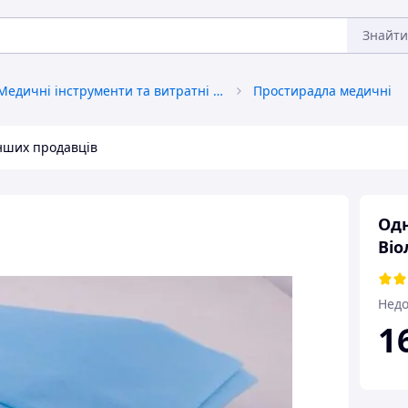
Знайти
Медичні інструменти та витратні матеріали
Простирадла медичні
інших продавців
Одн
Віо
Недо
1