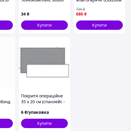
см
COLOReIT
739
₴
34
₴
680
₴
Купити
Купити
Покритя операційне
нбонд
35 х 20 см (спанлейс -
*100 м
50 г/м2), стерильне,
6
₴/упаковка
Купити