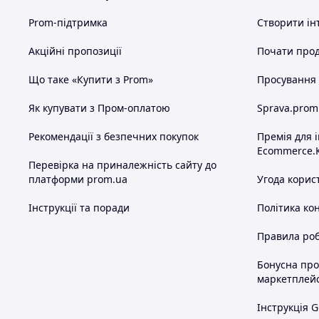
Prom-підтримка
Створити ін
Акційні пропозиції
Почати прод
Що таке «Купити з Prom»
Просування в
Як купувати з Пром-оплатою
Sprava.prom
Рекомендації з безпечних покупок
Премія для 
Ecommerce.
Перевірка на приналежність сайту до
платформи prom.ua
Угода корис
Інструкції та поради
Політика ко
Правила роб
Бонусна пр
маркетплей
Інструкція G