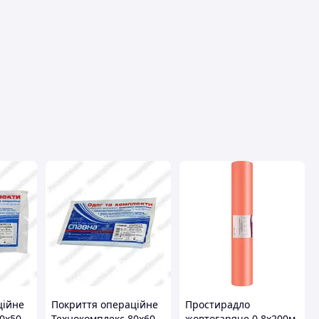
ційне
Покриття операційне
Простирадло
0х50
Технокомплекс 80х60
жовтогаряче 0,8х200м