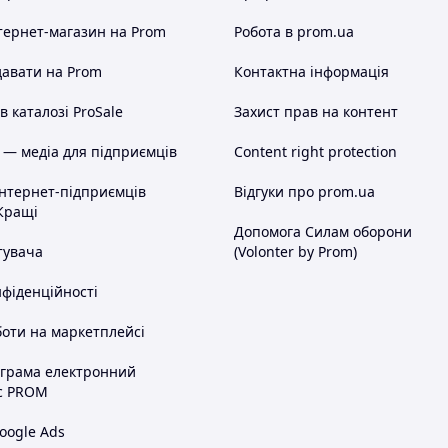
тернет-магазин
на Prom
Робота в prom.ua
авати на Prom
Контактна інформація
 каталозі ProSale
Захист прав на контент
 — медіа для підприємців
Content right protection
інтернет-підприємців
Відгуки про prom.ua
Кращі
Допомога Силам оборони
тувача
(Volonter by Prom)
нфіденційності
оти на маркетплейсі
ограма електронний
с PROM
oogle Ads