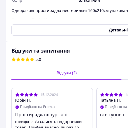
Колір
Блакитний
Одноразові простирадла нестерильні 160х210см упаковані
Спанбонд 20г/м2 блакитного кольору.
Замовлення - кратно упаковці.
Детальн
Відгуки та запитання
5.0
Відгуки (2)
15.12.2024
1
Юрій Н.
Татьяна П.
Придбано на Prom.ua
Придбано на 
Простирадла хірургічні
все суппер
швидко зв'язалися та відправили
товар. Прибув вчасно, як раз до