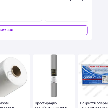
питання
азові
Простирадло
Покриття опера
ирадла в
спанбонд 0,8х100 м
Технокомплекс 6