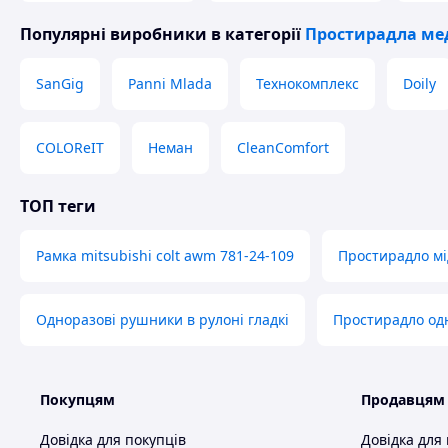
Популярні виробники
в категорії
Простирадла ме
SanGig
Panni Mlada
Технокомплекс
Doily
COLOReIT
Неман
CleanComfort
ТОП теги
Рамка mitsubishi colt awm 781-24-109
Простирадло м
Одноразові рушники в рулоні гладкі
Простирадло од
Покупцям
Продавцям
Довідка для покупців
Довідка для