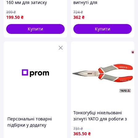
160 мм для затиску
вигнуті для
деталей из
електромонтажу
399
₴
724
₴
инструментальной стали
антикорозійні з
199
.50
₴
362
₴
C55 HRC 45-50
рукоятками до 1000 В 125
мм
Купити
Купити
Тонкогубці нікельовані
Персональні товарні
зігнуті YATO для роботи з
підбірки у додатку
проводами та деталями з
731
₴
корозійною стійкістю
365
.50
₴