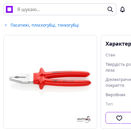
Пасатижі, плоскогубці, тонкогубці
Характе
Стан
Твердість р
леза
Діелектрич
покриття
Виробник
Тип