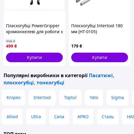
Пласкогубці PowerGripper
Плоскогубці Intertool 180
хромонікелеві для роботи з
мм (HT-0105)
металом із високою
998
₴
твердістю й ергономічною
499
₴
179
₴
ручкою
Купити
Купити
Популярні виробники
в категорії
Пасатижі,
плоскогубці, тонкогубці
Knipex
Intertool
Toptul
Yato
Sigma
Alloid
Ultra
Сила
APRO
Сталь
HA