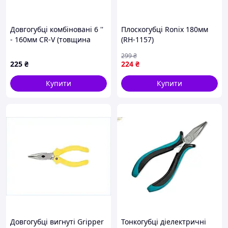
Довгогубці комбіновані 6 ''
Плоскогубці Ronix 180мм
- 160мм CR-V (товщина
(RH-1157)
дроту: мідь-2.5мм, сталь-2
299
₴
мм), в блістері Forsage F-
225
₴
224
₴
314
Купити
Купити
Довгогубці вигнуті Gripper
Тонкогубці діелектричні