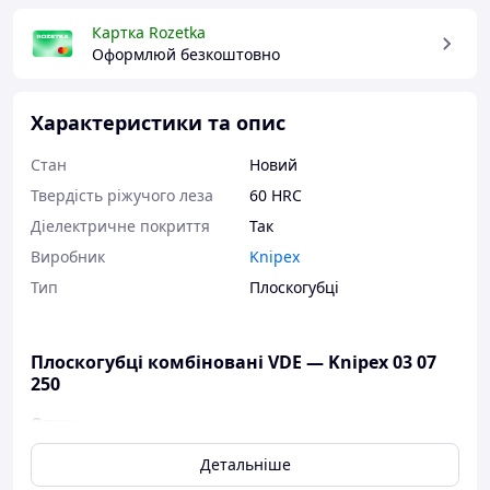
Картка Rozetka
Оформлюй безкоштовно
Характеристики та опис
Стан
Новий
Твердість ріжучого леза
60 HRC
Діелектричне покриття
Так
Виробник
Knipex
Тип
Плоскогубці
Плоскогубці комбіновані VDE — Knipex 03 07
250
Опис:
З зонами захоплення плоских і круглих деталей,
Детальніше
для різних робіт