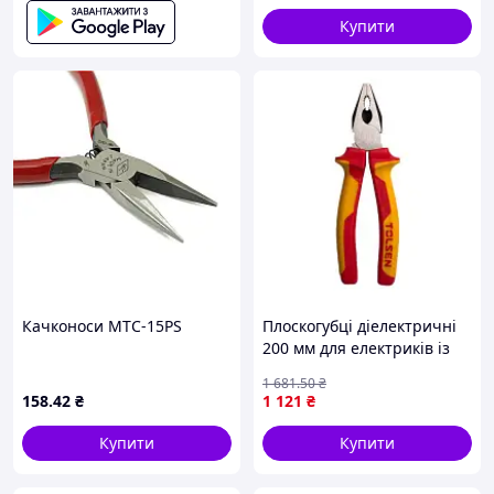
Купити
Качконоси MTC-15PS
Плоскогубці діелектричні
200 мм для електриків із
двокомпонентними
1 681
.50
₴
ручками для безпечної
158
.42
₴
1 121
₴
роботи FLAME
Купити
Купити