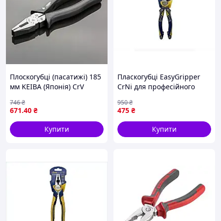
Плоскогубці (пасатижі) 185
Пласкогубці EasyGripper
мм KEIBA (Японія) CrV
CrNi для професійного
ковані комбіновані
використання з
746
₴
950
₴
автоматичним
671
.40
₴
475
₴
загостренням та
ергономічною рукояткою
Купити
Купити