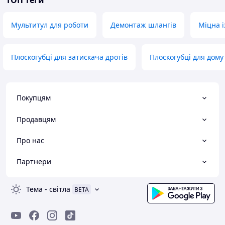
ТОП теги
Мультитул для роботи
Демонтаж шлангів
Міцна і
Плоскогубці для затискача дротів
Плоскогубці для дому
Покупцям
Продавцям
Про нас
Партнери
Тема
-
світла
BETA