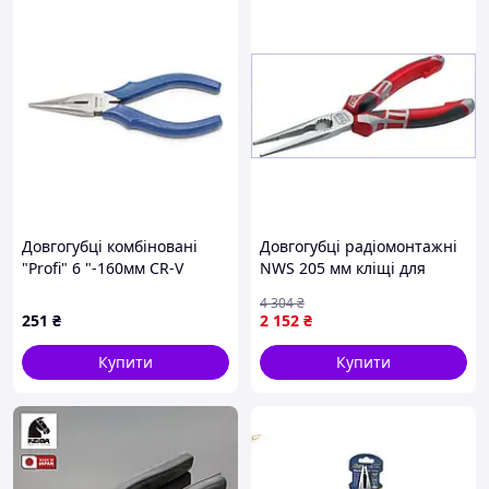
Довгогубці комбіновані
Довгогубці радіомонтажні
"Profi" 6 "-160мм CR-V
NWS 205 мм кліщі для
(товщина металу: мідь -
різання дроту з
4 304
₴
2.5мм, сталь - 2 мм)
ергономічними ручками
251
₴
2 152
₴
Forsage F-316
Купити
Купити