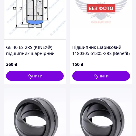
GE 40 ES 2RS (KINEX®)
Підшипник шариковий
підшипник шарнірний
1180305 61305-2RS (Benefit)
(62х25х21) двиг. КамАЗ,
360
₴
150
₴
рул. упр. ГАЗ (1180305
61305-2RS) ,1180305
Купити
Купити