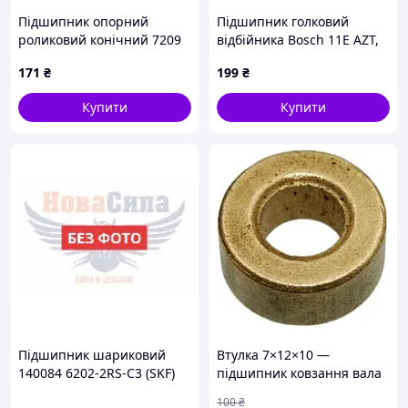
Підшипник опорний
Підшипник голковий
роликовий конічний 7209
відбійника Воsch 11E AZT,
30209 (Benefit)
TM-P-735605
171
₴
199
₴
(85х45х20,75) (7209 "30209")
,7209 "30209",7209|30209|
Купити
Купити
Підшипник шариковий
Втулка 7×12×10 —
140084 6202-2RS-C3 (SKF)
підшипник ковзання вала
(15х35х11) (6202-2RS-C3)
інструменту
100
₴