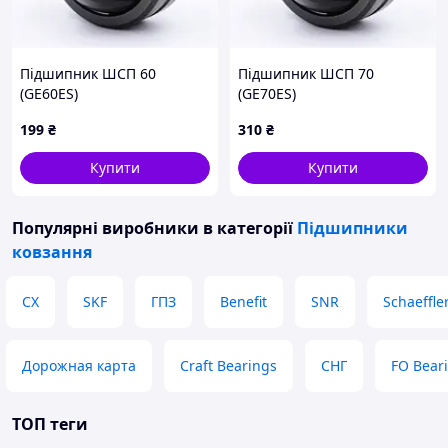
Підшипник ШСП 60
Підшипник ШСП 70
(GE60ES)
(GE70ES)
199
₴
310
₴
Купити
Купити
Популярні виробники
в категорії
Підшипники
ковзання
CX
SKF
ГПЗ
Benefit
SNR
Schaeffle
Дорожная карта
Craft Bearings
СНГ
FO Bear
ТОП теги