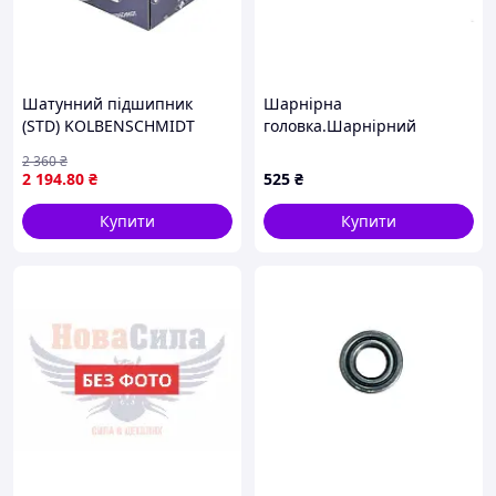
Шатунний підшипник
Шарнірна
(STD) KOLBENSCHMIDT
головка.Шарнірний
79600600
підшипник і S6T / K (
2 360
₴
діаметр 6 мм різьба М6х1)
2 194
.80
₴
525
₴
- 10 шт. Код/Артикул
Купити
Купити