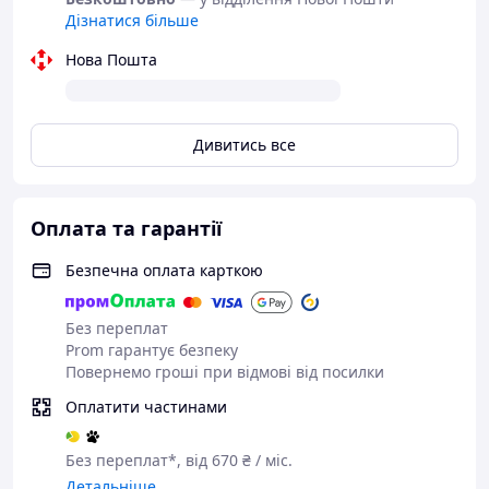
Дізнатися більше
Характеристики
:
Нова Пошта
Верхня дека
: Ялина
Нижня дека
:
Меранті
Обичайка
:
Меранті
Гриф:
Нато (Мора)
Дивитись все
Накладка на гриф:
Палісандр
Бридж
:
Палісандр
Механіка:
Хромовані колки відкритого типу RM-1252X
К-ть струн:
6 (нейлонові)
Оплата та гарантії
К-ть ладів:
19
Мензура
:
650 мм
Безпечна оплата карткою
Ширина верхнього поріжка:
52 мм
Розмір:
Повнорозмірна (4/4), 39 дюймів
Огляд звучання гітари Yamaha C40:
Без переплат
Prom гарантує безпеку
Повернемо гроші при відмові від посилки
Оплатити частинами
Без переплат*, від 670 ₴ / міс.
Детальніше