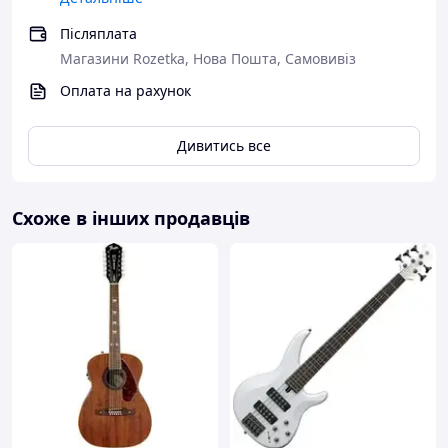
Післяплата
Магазини Rozetka, Нова Пошта, Самовивіз
Оплата на рахунок
Дивитись все
Схоже в інших продавців
В комплекті:
• Класична гітара
Yamaha C40
• Водонепроникний чохол Musicbag
• Скарбничка під медіатор
• Медіатор
• 1-а струна Alice (додаткова)
Оплата
:
Оплата здійснюється при отриманні товару.
Відправляємо по всій Україні без передоплат,
накладеним платежем або з оплатою на карту.