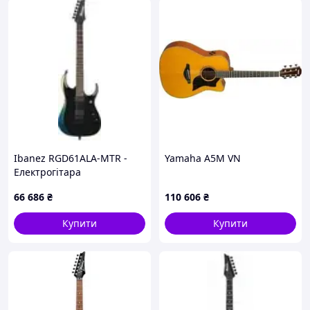
Ibanez RGD61ALA-MTR -
Yamaha A5M VN
Електрогітара
66 686
₴
110 606
₴
Купити
Купити