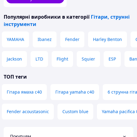
Популярні виробники
в категорії
Гітари, струнні
інструменти
YAMAHA
Ibanez
Fender
Harley Benton
Jackson
LTD
Flight
Squier
ESP
Ban
ТОП теги
Гітара ямаха с40
Гітара yamaha c40
6 струнна гіт
Fender acoustasonic
Custom blue
Yamaha pacifica 
Покупцям