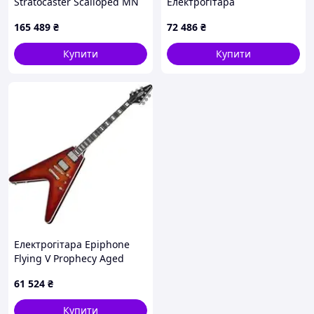
Stratocaster Scalloped MN
Електрогітара
Vintage White
165 489
₴
72 486
₴
Купити
Купити
Електрогітара Epiphone
Flying V Prophecy Aged
Bengal Tiger Burst
61 524
₴
Купити