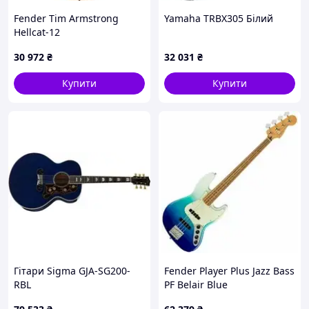
Доставка:
Fender Tim Armstrong
Yamaha TRBX305 Білий
Відправляємо в будь-які регіони України
Hellcat-12
перевізниками: Нова Пошта, Інтайм, Гюнсел. Термін
доставки 1 день.
30 972
₴
32 031
₴
ВІДПРАВЛЯЄМО ГІТАРУ В ДЕНЬ ЗАМОВЛЕННЯ.
Купити
Купити
Гітари Sigma GJA-SG200-
Fender Player Plus Jazz Bass
RBL
PF Belair Blue