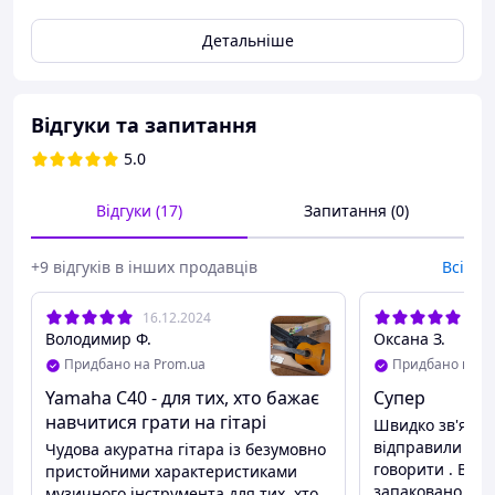
Класична гітара
Yamaha C40
- кращий вибір для тих,
Детальніше
хто хоче навчитися грі на гітарі.
Відгуки та запитання
5.0
Відгуки (17)
Запитання (0)
+9 відгуків в інших продавців
Всі
16.12.2024
16.
Володимир Ф.
Оксана З.
Широкий гриф
. Це самий оптимальний розмір для
Придбано на Prom.ua
Придбано на P
вивчення пальцевих технік, тренувальних вправ на
Yamaha C40 - для тих, хто бажає
Супер
спритність рук, зручного взяття складних акордів і барі.
Адже академічна, перевірена часом і базова для всіх
навчитися грати на гітарі
Швидко зв'язал
сучасних стилів гри програма передбачає вивчення
відправили . Д
Чудова акуратна гітара із безумовно
всіх цих видів і прийомів виконання.
говорити . Все 
пристойними характеристиками
запаковано .+ 
музичного інструмента для тих, хто