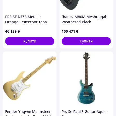
PRS SE NF53 Metallic
Ibanez M80M Meshuggah
Orange - електрогітара
Weathered Black
46 139
₴
100 471
₴
Купити
Купити
Fender Yngwie Malmsteen
Prs Se Paul'S Guitar Aqua -