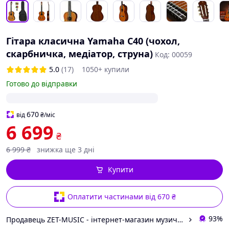
Гітара класична Yamaha C40 (чохол,
скарбничка, медіатор, струна)
Код: 00059
5.0
(17)
1050+ купили
Готово до відправки
670
від
₴
/міс
6 699
₴
6 999
₴
знижка ще 3 дні
Купити
Оплатити частинами від 670 ₴
93%
Продавець ZET-MUSIC - інтернет-магазин музичних інструментів