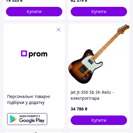
79 533
₴
62 379
₴
Купити
Купити
Jet Jt-350 Sb Sh Relic -
Персональні товарні
електрогітара
підбірки у додатку
34 786
₴
Купити