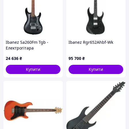
Ibanez Sa260Fm Tgb -
Ibanez Rgr652Ahbf-Wk
Електрогітара
24 636
₴
95 700
₴
Купити
Купити