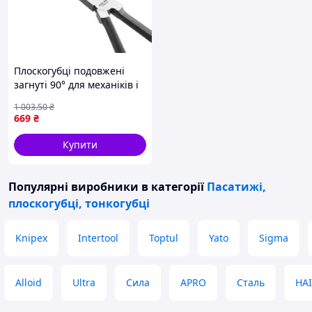
Плоскогубці подовжені
загнуті 90° для механіків і
електриків з
1 003
.50
₴
ергономічними ручками
669
₴
280 мм FLAME
Купити
Популярні виробники
в категорії
Пасатижі,
плоскогубці, тонкогубці
Knipex
Intertool
Toptul
Yato
Sigma
Alloid
Ultra
Сила
APRO
Сталь
HA