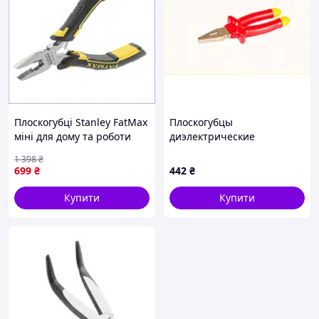
Плоскогубці Stanley FatMax
Плоскогубцы
міні для дому та роботи
диэлектрические
компактні універсальні 120
MASTERTOOL 200 мм
1 398
₴
мм
CrV6150/HRC 50~55 27-
699
₴
442
₴
0200, 35MX13C844
Купити
Купити