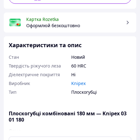
Картка Rozetka
Оформлюй безкоштовно
Характеристики та опис
Стан
Новий
Твердість ріжучого леза
60 HRC
Діелектричне покриття
Ні
Виробник
Knipex
Тип
Плоскогубці
Плоскогубці комбіновані 180 мм — Knipex 03
01 180
Опис: