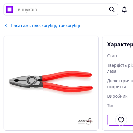
Пасатижі, плоскогубці, тонкогубці
Характе
Стан
Твердість р
леза
Діелектрич
покриття
Виробник
Тип