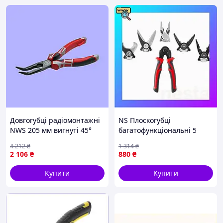
Довгогубці радіомонтажні
NS Плоскогубці
NWS 205 мм вигнуті 45°
багатофункціональні 5
для захоплення різання
Mega Fit в 1, змінні
4 212
₴
1 314
₴
дроту та цвяхів
насадки, кейс, STORM
2 106
₴
880
₴
INTERTOOL NT-0115
Nes22/Q
Купити
Купити