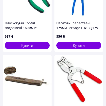
Плоскогубці Toptul
Пасатижі переставні
подовжені 160мм 6"
175мм Forsage F-613Q175
(DFBB2206)
637
₴
556
₴
Купити
Купити