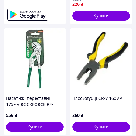
рукоятками
226
₴
Купити
Пасатижі переставні
Плоскогубці CR-V 160мм
175мм ROCKFORCE RF-
613Q175
556
₴
260
₴
Купити
Купити