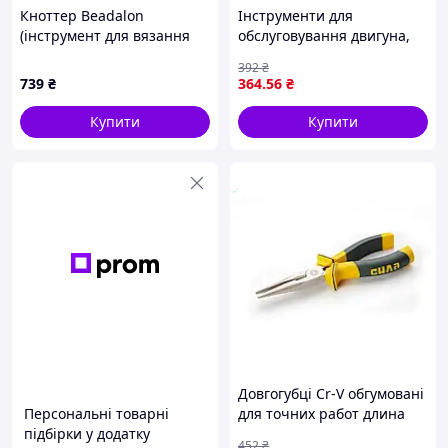
Кноттер Beadalon
Інструменти для
(інструмент для вязання
обслуговування двигуна,
вузлів)
Плоскогубці, діапазон: 50-
392
₴
150 мм, для демонтажу,
739
₴
364
.56
₴
для поршньових кілець
TOPTUL JACA0515
Купити
Купити
Довгогубці Cr-V обгумовані
Персональні товарні
для точних работ длина
підбірки у додатку
160 мм с пластиковыми
452
₴