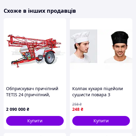
Схоже в інших продавців
Обприскувач причіпний
Колпак кухаря піцейоли
TETIS 24 (причіпний,
сушисти повара З
комп'ютер Bravo ISOBUS
ПЕРЕДПЛАТОЮ
258
₴
ready Seletron, довжина
2 090 000
₴
248
₴
штанги 24 м, об'єм бака
3200 л)
Купити
Купити