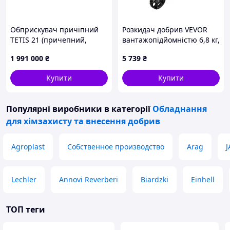
Обприскувач причіпний
Розкидач добрив VEVOR
TETIS 21 (причепний,
вантажопідйомністю 6,8 кг,
комп'ютер Bravo ISOBUS
ширина розкидання 3 м,
1 991 000
₴
5 739
₴
ready Seletron , штанга 21
роторний розкидач із
м, бак 3200 л)
шинами 25,4 см,
Купити
Купити
регульована швидкість
Популярні виробники
в категорії
Обладнання
для хімзахисту та внесення добрив
Agroplast
Собственное производство
Arag
J
Lechler
Annovi Reverberi
Biardzki
Einhell
ТОП теги