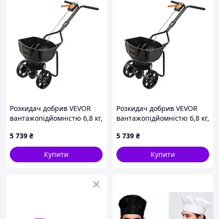
Розкидач добрив VEVOR
Розкидач добрив VEVOR
вантажопідйомністю 6,8 кг,
вантажопідйомністю 6,8 кг,
ширина розкидання 3 м,
ширина розкидання 3 м,
5 739
₴
5 739
₴
роторний розкидач із
роторний розкидач із
шинами 25,4 см,
шинами 25,4 см,
Купити
Купити
регульована швидкість
регульована швидкість