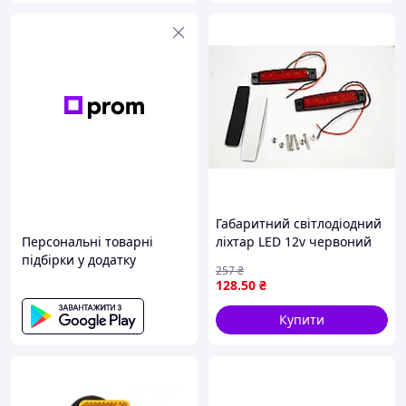
Габаритний світлодіодний
Персональні товарні
ліхтар LED 12v червоний
підбірки у додатку
для вантажних автомобілів
257
₴
із 6 діодами для безпеки
128
.50
₴
на дорозі
Купити