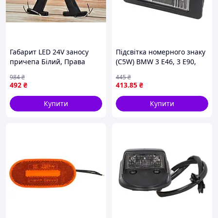
Габарит LED 24V заносу
Підсвітка номерного знаку
причепа Білий, Права
(C5W) BMW 3 E46, 3 E90,
сторона та ліва 24вольт
E91, 5 E39, 5 E60, E61, X6
984
₴
445
₴
(РОЖКИ)
E71, E72 12.97-06.14 TYC
492
₴
413
.85
₴
15-0293-00-9
Купити
Купити