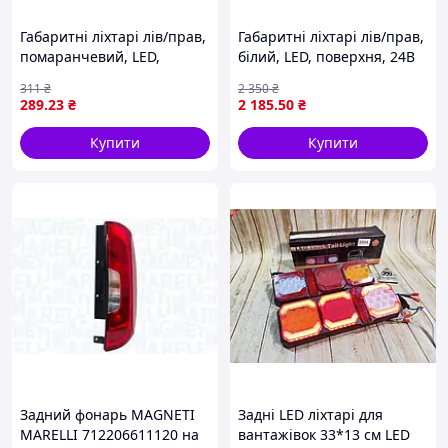
Габаритні ліхтарі лів/прав,
Габаритні ліхтарі лів/прав,
помаранчевий, LED,
білий, LED, поверхня, 24В
висота 46,5мм, ширина
(на даху) RVI C, T 11.23-
311
₴
2 350
₴
106,5мм, глибина 7,8мм,
VIGNAL 123000
289
.23
₴
2 185
.50
₴
випукла, довжина провода
220мм,
Купити
Купити
Задний фонарь MAGNETI
Задні LED ліхтарі для
MARELLI 712206611120 на
вантажівок 33*13 см LED