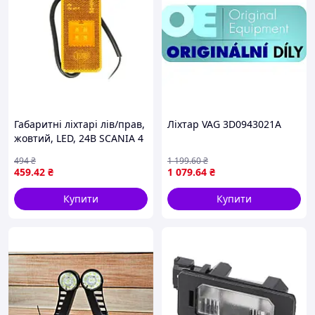
Габаритні ліхтарі лів/прав,
Ліхтар VAG 3D0943021A
жовтий, LED, 24В SCANIA 4
05.95-12.08 GIANT 131-
494
₴
1 199
.60
₴
SC44272U
459
.42
₴
1 079
.64
₴
Купити
Купити