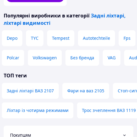
Популярні виробники
в категорії
Задні ліхтарі,
ліхтарі видимості
Depo
TYC
Tempest
Autotechteile
Fps
Polcar
Volkswagen
Без бренда
VAG
Aud
ТОП теги
Задні ліхтарі ВАЗ 2107
Фари на ваз 2105
Стоп-сиг
Ліхтар із чотирма режимами
Трос зчеплення ВАЗ 1119
Покупцям