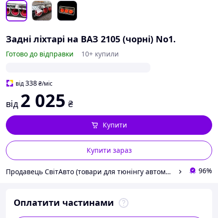
Задні ліхтарі на ВАЗ 2105 (чорні) No1.
Готово до відправки
10+ купили
338
від
₴
/міс
2 025
від
₴
Купити
Купити зараз
96%
Продавець СвітАвто (товари для тюнінгу автомобілів ВАЗ)
Оплатити частинами