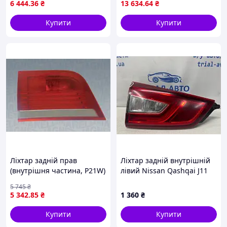
6 444
.36
₴
13 634
.64
₴
Купити
Купити
Ліхтар задній прав
Ліхтар задній внутрішній
(внутрішня частина, P21W)
лівий Nissan Qashqai J11
BMW X5 (E70) -03.10
1.6 DIESEL R9M 2013 (б/у)
5 745
₴
714021880802 (Magneti
5 342
.85
₴
1 360
₴
Marelli)
Купити
Купити