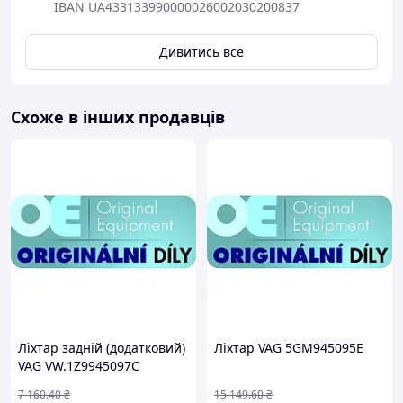
IBAN UA433133990000026002030200837
Дивитись все
Схоже в інших продавців
Лiхтар заднiй (додатковий)
Ліхтар VAG 5GM945095E
VAG VW.1Z9945097C
7 160
.40
₴
15 149
.60
₴