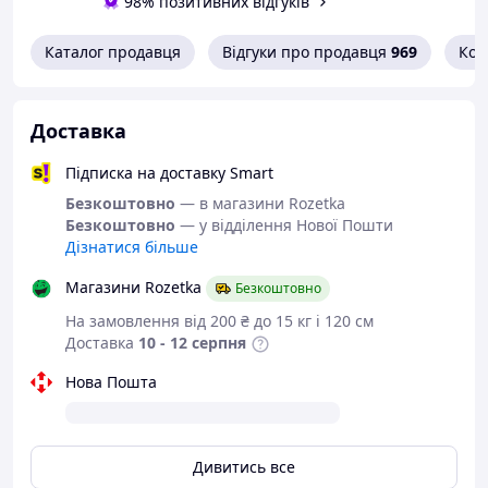
98% позитивних відгуків
Або задайте запитання на
simashkevichr@ukr.net
Каталог продавця
Відгуки про продавця
969
Кон
Всі товари магазину -->
Необхідний розмір
Доставка
визначається за довжиною
устілки
Підписка на доставку Smart
Безкоштовно
— в магазини Rozetka
Розміри в наявності і розмірну
Безкоштовно
— у відділення Нової Пошти
сітку дивіться в описі
Дізнатися більше
Магазини Rozetka
Безкоштовно
Крокси "Jose
На замовлення від 200 ₴ до 15 кг і 120 см
Amorales".
Доставка
10 - 12 серпня
Український аналог
Crocs.
Нова Пошта
Дивитись все
Взуття від українського виробника.