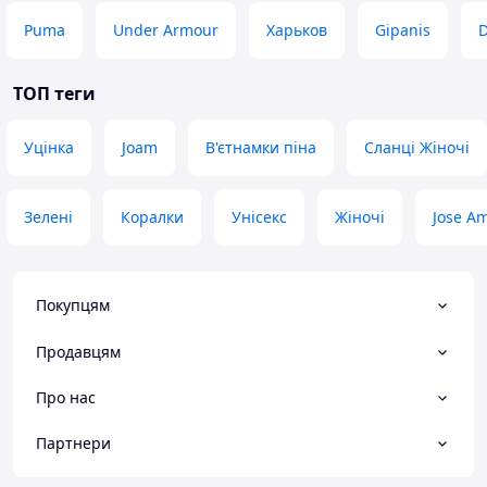
чоботами.
Пишіть, телефонуйте, відповім на всі
Puma
Under Armour
Харьков
Gipanis
питання.
ТОП теги
Уцінка
Joam
В'єтнамки піна
Сланці Жіночі
Зелені
Коралки
Унісекс
Жіночі
Jose A
Покупцям
Продавцям
Про нас
Партнери