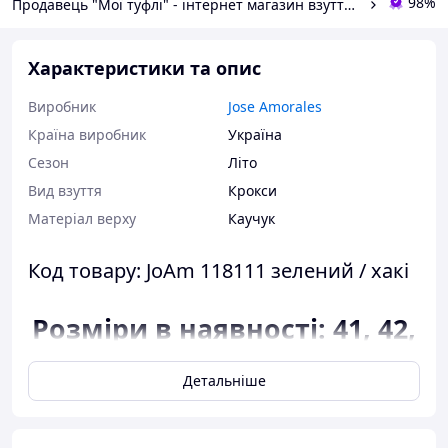
98%
Продавець "Мої туфлі" - інтернет магазин взуття на всі випадки життя.
Характеристики та опис
Виробник
Jose Amorales
Країна виробник
Україна
Сезон
Літо
Вид взуття
Крокси
Матеріал верху
Каучук
Код товару:
JoAm 118111 зелений / хакі
Розміри в наявності: 41, 42,
43, 44, 45.
Детальніше
Відповідність розміру до
довжини устілки: