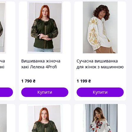
оча
Вишиванка жіноча
Сучасна вишиванка
акі
хакі Лелека 4Profi
для жінок з машинною
C866
розмір XL A8613T8P74
вишивкою
1 790
₴
1 199
₴
Купити
Купити