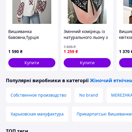
Вишиванка
Змінний комірець із
Вишив
бавовна,Турція
натурального льону з
квітк
вишивкою Sellia
для б
1 606
₴
образ
1 590
₴
1 259
₴
1 370
Купити
Купити
Популярні виробники
в категорії
Жіночий етнічни
Собственное производство
No brand
MEREZHK
Харьковская мануфактура
Прикарпатські Вишиванки
ТОП теги