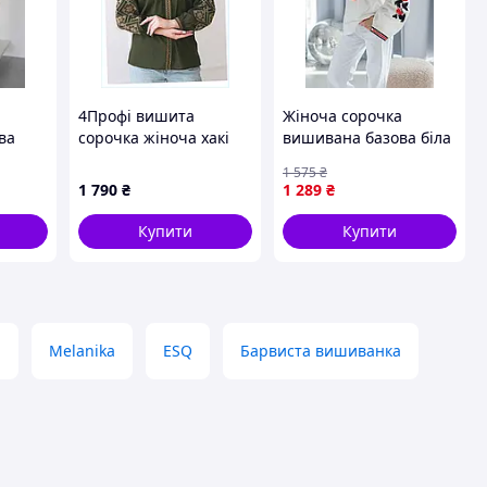
4Профі вишита
Жіноча сорочка
ва
сорочка жіноча хакі
вишивана базова біла
44, 8P6K1387K3
вишиванка з калиною
1 575
₴
вами
DBUY
1 790
₴
1 289
₴
ер
Купити
Купити
а
Melanika
ESQ
Барвиста вишиванка