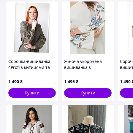
42-44(S)
80 - 88 
46(М)
88 - 92 
48(L)
92 - 96 
50-52(XL)
100 - 104
54(XXL)
104 - 110
56-58(XXXL)
110 - 116
70
118 - 126
Сорочка-вишиванка
Жіноча укорочена
Сороч
4Profi з китицями та
вишиванка з
вишит
вишивкою хакі
відкритими плечима
габард
T861386T4M
молочна з синіми
розмі
1 490
₴
1 495
₴
1 490
квітами гладдю
Купити
Купити