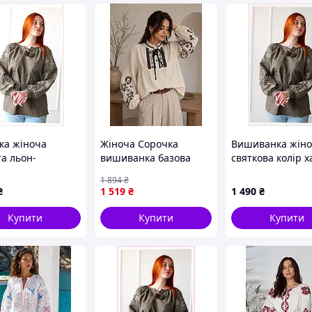
см
66 см
см
68 см
см
71 см
 см
73 см
 см
76 см
 см
79 см
 см
79 см
ка жіноча
Жіноча Сорочка
Вишиванка жін
а льон-
вишиванка базова
святкова колір х
ин 4Profi 48
біла вишивана з
розмір S, 8T613
1 894
₴
р, 86138X65X
чорною вишивкою та
₴
1 519
₴
1 490
₴
широкими рукавами
Shopingo
Купити
Купити
Купити