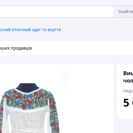
Знайти
очий етнічний одяг та взуття
інших продавців
Виш
чол
Недо
5