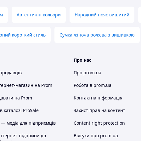
см
Автентичні кольори
Народний пояс вишитий
рний короткий стиль
Сумка жіноча рожева з вишивкою
Про нас
 продавців
Про prom.ua
тернет-магазин
на Prom
Робота в prom.ua
авати на Prom
Контактна інформація
 каталозі ProSale
Захист прав на контент
 — медіа для підприємців
Content right protection
інтернет-підприємців
Відгуки про prom.ua