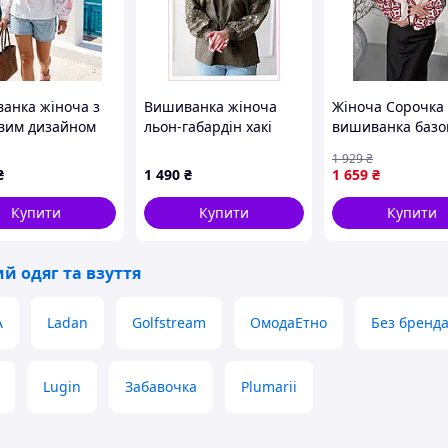
анка жіноча з
Вишиванка жіноча
Жіноча Сорочка
овим дизайном
льон-габардін хакі
вишиванка базо
ездоганного
Святкова 4Profi 2XL(48),
біла вишивана з
1 929
₴
у
C861K3863
широкими рука
₴
1 490
₴
1 659
₴
та червоною
вишивкою Денв
Купити
Купити
Купити
й одяг та взуття
A
Ladan
Golfstream
ОмодаЕтно
Без бренд
Lugin
Забавочка
Plumarii