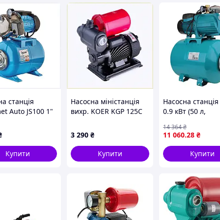
на станція
Насосна міністанція
Насосна станція
t Auto JS100 1"
вихр. KOER KGP 125C
0.9 кВт (50 л,
с - нерж),
Н=35М, Q=2,4кбМ,
самовсмоктувал
14 364
₴
4B08
P=370 Вт, 1"x1" підкл.-
насос, Hmax 48 м
₴
3 290
₴
11 060
.28
₴
пряме (KP2882)
Qmax 85 л/хв)
33B422T31
Купити
Купити
Купити