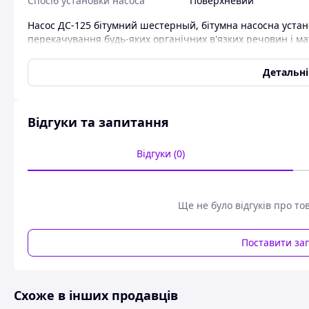
Спосіб установки насоса
Поверхневий
Насос ДС-125 бітумний шестерный, бітумна насосна устано
перекачування будь-яких органічних в'язких речовин і мате
олію, дьоготь, мазут, бітумна емульсія, асфальт і навіть 
обмежується 350сСт (3,5 см2/с), а температура не повинн
Детальн
З назви насос ДС-125 ,тобто "бітумний" потрібно розуміти
"универсальынй солдат" в групі шестеренчастых насосів. 
обсуживании насоса ДС-125 і помірну ціну агрегатів. Вітч
Відгуки та запитання
ДС-134 гарантують регулювання потрібних параметрів пе
характеристик бітуму, який служить орієнтиром.
Відгуки (0)
ДС-134 – бітумний агрегат (установка) на базі насоса ДС-
одноступінчатим циліндричним редуктором (1ЦУ) і асинхр
об/хв, як у загальнопромисловому, так і у вибухозахищеном
електродвигун з'єднуються між собою пальцевими муфтами
Ще не було відгуків про то
вакууметрическая висота самовсмоктування до 1,0 м. Тиск 
Насоси ДС-125 активно використовуються на підприємств
Поставити за
кондитерських виробів тощо
Насос ДС-125 виробляє Писнкий ОМЗ, Білорусь.
Насос ДС-125 без електродвигуна без рами
Схоже в інших продавців