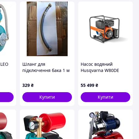
 LEO
Шланг для
Насос водяний
підключення бака 1 м
Husqvarna W80DE
ьний
оплетення нейлон
,
329
₴
55 499
₴
Купити
Купити