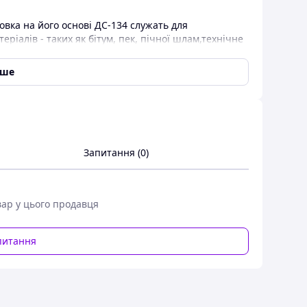
вка на його основі ДС-134 служать для
ріалів - таких як бітум, пек, пічної шлам,технічне
патоку. Діапазон в'язкості перекачуваних речовин
а перевищувати +180°С.
іше
,що на характеристики бітуму. Насос ДС-125 -
Простота конструкції забезпечує простоту в
изняні редуктора 1ЦУ на основі насосного агрегату
рекачування робочої рідини в діапазоні
Запитання (0)
125 укомплектований на загальній зварної рамі з
онним електродвигуном 7,5 кВт або 11кВт на 1500
у виконанні. Бітумний насос, редуктор (1ЦУ) і
. Робочий тиск до 6атм (0,6 МПа), допустима
вар у цього продавця
що гріє пара не більше 8 Атм (0,8 МПа).
ах цукрового виробництва , виробництва смоли,
питання