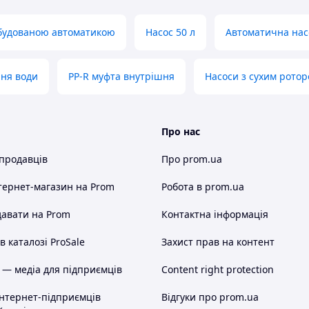
вбудованою автоматикою
Насос 50 л
Автоматична нас
ння води
PP-R муфта внутрішня
Насоси з сухим рото
Про нас
 продавців
Про prom.ua
тернет-магазин
на Prom
Робота в prom.ua
авати на Prom
Контактна інформація
 каталозі ProSale
Захист прав на контент
 — медіа для підприємців
Content right protection
інтернет-підприємців
Відгуки про prom.ua