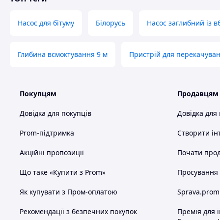
Насос для бітуму
Білорусь
Насос заглибний із 
Глибина всмоктування 9 м
Пристрій для перекачува
Покупцям
Продавцям
Довідка для покупців
Довідка для
Prom-підтримка
Створити ін
Акційні пропозиції
Почати прод
Що таке «Купити з Prom»
Просування в
Як купувати з Пром-оплатою
Sprava.prom
Рекомендації з безпечних покупок
Премія для 