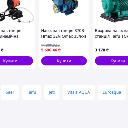
на станція
Насосна станція 370Вт
Вихрова насосн
динамічна
Hmax 32м Qmax 35л/хв
станція Taifu TG
ева 230В YATO,
вихровий насос 1л ТМ
125C
11 380
.92
₴
, витрата- 1,1 л/
WETRON
₴
5 690
.46
₴
3 170
₴
анг-7,5м [1/8]
Купити
Купити
Купити
Saer
Taifu
Jet!
Vitals AQUA
Euroaqua