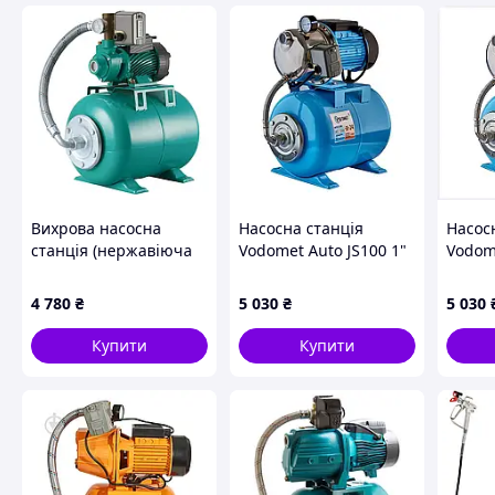
Насос ДС-125 на рамі
Бітумна Установка ДС-134 з насосом бітумним ДС-125
Вихрова насосна
Насосна станція
Насос
станція (нержавіюча
Vodomet Auto JS100 1"
Vodome
проставка) Taifu
(корпус - нерж)
(корпу
ATQBB-60 24L Н=35М,
P80B7
4 780
₴
5 030
₴
5 030
Q=2,4кбМ, P=370 Вт,
1"x1" (TF0067)
Купити
Купити