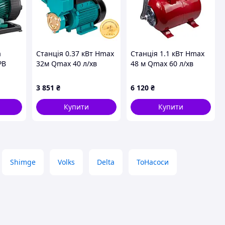
а
Станція 0.37 кВт Hmax
Станція 1.1 кВт Hmax
PB
32м Qmax 40 л/хв
48 м Qmax 60 л/хв
(вихровий насос) 1 л
(самовсмоктувальний
AQUATICA
насос неірж) 24 л
3 851
₴
6 120
₴
AUTOGPa125ZA
Україна WETRON
(776016)
JETS100А5 (775054/24)
Купити
Купити
Shimge
Volks
Delta
ToНасоси