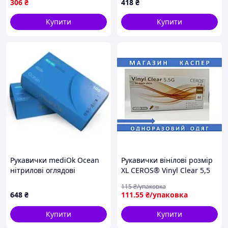
306
₴
418
₴
Купити
Купити
Рукавички mediOk Ocean
Рукавички вінілові розмір
нітрилові оглядові
XL CEROS® Vinyl Clear 5,5
нестерильні неопудрені,
гр, 100 шт/пак., прозорі
115
₴/упаковка
блакитні, розмір L
медичні одноразові
648
₴
111
.55
₴/упаковка
BSN35BOC EAN-3 - 2 шт.
неопудрені
Купити
Купити