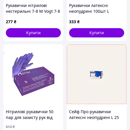
Рукавички нітрилові
Рукавички латексні
нестерильні 7-8 М Vogt 7-8
неопудрені 100шт L
М
277
₴
333
₴
Купити
Купити
Нітрилові рукавички 50
Сейф Про рукавички
пар для захисту рук від
латексні неопудрені L 25
бактерій і вірусів фіолетові
пар 71024 615B4T762
612
₴
нестерильні текстуровані