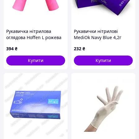
Рукавичка нітрилова
Рукавички нітрилові
оглядова Hoffen L рожева
MediOk Navy Blue 4,2г
(100шт) (Р-0046)
Темно-сині 100 шт XS
394
₴
232
₴
Купити
Купити