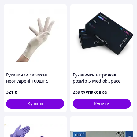
Рукавички латексні
Рукавички нітрилові
неопудрені 100шт S
розмір S Mediok Space,
чорні, неопудрені
321
₴
259
₴/упаковка
Купити
Купити