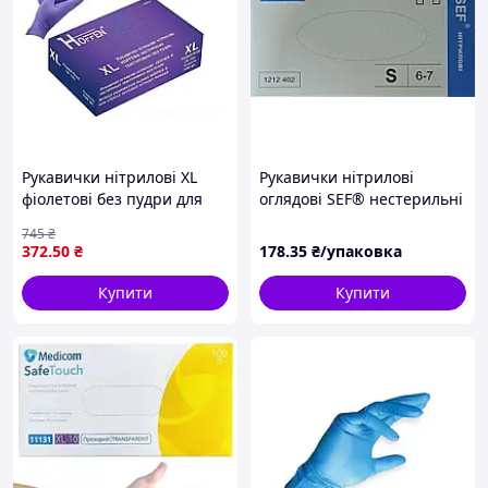
Рукавички нітрилові XL
Рукавички нітрилові
фіолетові без пудри для
оглядові SEF® нестерильні
захисту рук від бактерій і
неприпудрені
745
₴
хімії 50 пар
текстуровані на пальцях
372
.50
₴
178
.35
₴/упаковка
БЛАКИТНІ, розмір XS, S, M,
L, XL
Купити
Купити