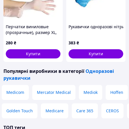
Перчатки виниловые
Рукавички одноразові нітрилов
(прозрачные), размер ХL,
50 пар,
280
₴
383
₴
Купити
Купити
Популярні виробники
в категорії
Одноразові
рукавички
Medicom
Mercator Medical
Mediok
Hoffen
Golden Touch
Medicare
Care 365
CEROS
ТОП теги