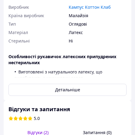
Виробник
Кампус Коттон Клаб
Країна виробник
Малайзія
Тип
Оглядові
Матеріал
Латекс
Стерильні
Ні
Особливості рукавичок латексних припудрених
нестерильних
Виготовлені з натурального латексу, що
видобувають з каучукових дерев.
Своїми характеристиками сили розтяжіння та
Детальніше
міцності на розрив латексні рукавички
перевершують усі інші види рукавичок.
Точні тактильні відчуття.
Легко утилізуються, не шкодять навколишньому
Відгуки та запитання
середовищу.
5.0
Довжина манжета – 240 мм.
Оглядові рукавички без поділу на праву та ліву руку.
Відгуки (2)
Запитання (0)
Містять кукурудзяний крохмаль.