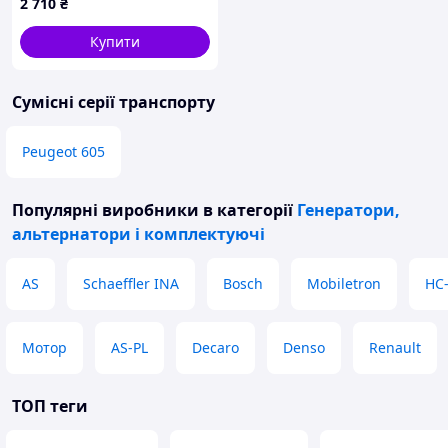
2 710
₴
Купити
Сумісні серії транспорту
Peugeot 605
Популярні виробники
в категорії
Генератори,
альтернатори і комплектуючі
AS
Schaeffler INA
Bosch
Mobiletron
HC
Мотор
AS-PL
Decaro
Denso
Renault
ТОП теги