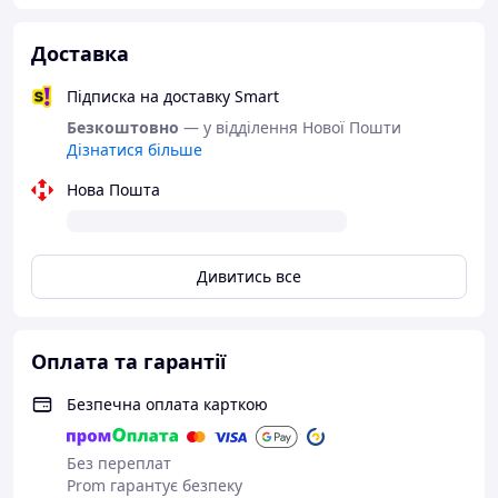
5705A3
–
Citroën/Peugeot
5705HG
–
Citroën/Peugeot
Доставка
A003TA0591E
–
Mitsubishi
Підписка на доставку Smart
A4T02891B
–
Mitsubishi
Безкоштовно
— у відділення Нової Пошти
A4T02891
–
Mitsubishi
Дізнатися більше
A003TA0591F
–
Mitsubishi
Нова Пошта
9619333280
–
Citroen, Citroën/Peugeot, Fiat, Peugeot
A004T02891
–
Mitsubishi
A003TA0591
–
Mitsubishi
Дивитись все
5705N7
–
Citroen, Citroën/Peugeot, Peugeot
A003TA0591C
–
Mitsubishi
Оплата та гарантії
A3TA0591E
–
Mitsubishi
5705FR
–
Citroen, Peugeot
Безпечна оплата карткою
A003TA0591D
–
Mitsubishi
5705E7
–
Citroen, Citroën/Peugeot, Peugeot
Без переплат
A004T02891A
Prom гарантує безпеку
–
Mitsubishi