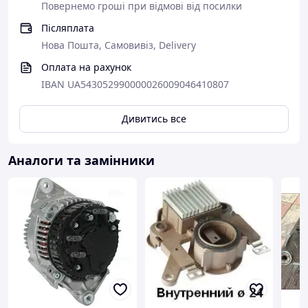
Повернемо гроші при відмові від посилки
A3TA0591D
–
Mitsubishi
Післяплата
A3TA0591
–
Mitsubishi
Нова Пошта, Самовивіз, Delivery
A3TA0591C
–
Mitsubishi
Оплата на рахунок
5705HN
–
Citroen, Citroën/Peugeot, Peugeot
IBAN UA543052990000026009046410807
A004T02891B
–
Mitsubishi
A3TA0591F
–
Mitsubishi
Дивитись все
A4T02891A
–
Mitsubishi
5705H7
–
Citroen, Citroën/Peugeot, Peugeot
Аналоги та замінники
A002T37691A
–
Mitsubishi
A002TA2091D
–
Mitsubishi
A002TA2091E
–
Mitsubishi
A002TA2091F
–
Mitsubishi
9616863280
–
Fiat, Lancia
5701A9
–
Citroen, Citroën/Peugeot
57057K
–
Citroen, Citroën/Peugeot
57057J
–
Citroën/Peugeot, Peugeot