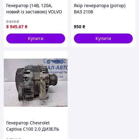
Генератор (14В, 120А,
Якір генератора (ротор)
новий із заставою) VOLVO
ВАЗ 2108
S40 I, V40, NISSAN
9 619
₴
INTERSTAR, PRIMASTAR,
8 945
.67
₴
950
₴
OPEL MOVANO A, VIVARO A,
RENAULT LAGUNA I,
Купити
Купити
Генератор Chevrolet
Captiva C100 2.0 ДИЗЕЛЬ
Z20S 2006 (б/у)