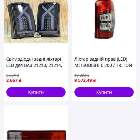
Світлодіодні задні ліхтарі
Ліхтар задній прав (LED)
LED для ВАЗ 21213, 21214,
MITSUBISHI L 200 / TRITON
2131 Нива (комплект 2 шт.,
01.19- TYC 11-15097-06-2
5 334
₴
10 293
₴
оригінал)
2 667
₴
9 572
.49
₴
Купити
Купити