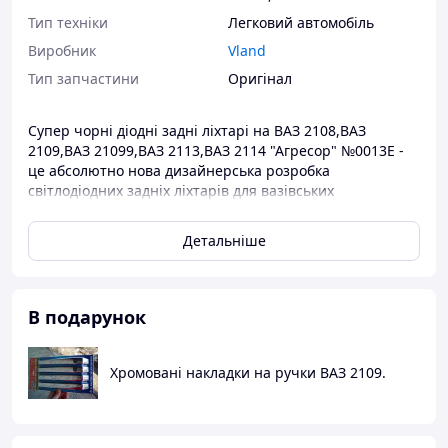
Тип техніки
Легковий автомобіль
Виробник
Vland
Тип запчастини
Оригінал
Супер чорні діодні задні ліхтарі на ВАЗ 2108,ВАЗ
2109,ВАЗ 21099,ВАЗ 2113,ВАЗ 2114 "Агресор" №0013E -
це абсолютно нова дизайнерська розробка
світлодіодних задніх ліхтарів для вазівських
автомобілів,виробництва Тайвань.Ці стопи зроблять
ваш автомобіль помітним і не впізнаваним.
Детальніше
Інші моделі задніх ліхтарів на ВАЗ 2108/09/13/14/99
дивіться тут
Детальніше:
https://anarion.uaprom.net/g11829570-zadnie-fonari-vaz
В подарунок
Хромовані накладки на ручки ВАЗ 2109.