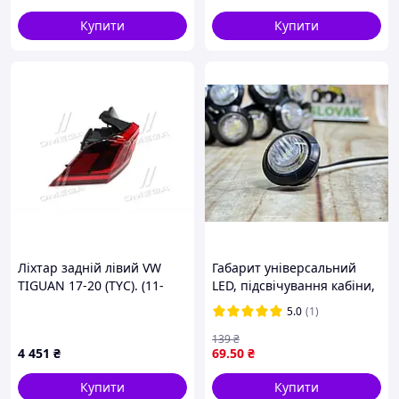
VO001R/L
випукла, 24В (всередині
багажника між
Купити
Купити
Ліхтар задній лівий VW
Габарит універсальний
TIGUAN 17-20 (TYC). (11-
LED, підсвічування кабіни,
9038-A6-9B)
Білий ліхтар Круглий (0.75
5.0
(1)
дюйм) 2,5см
139
₴
4 451
₴
69
.50
₴
Купити
Купити