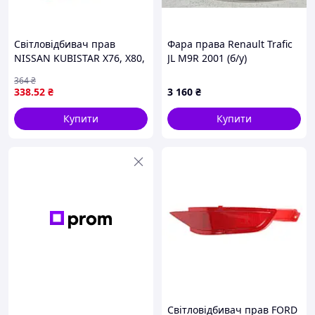
Світловідбивач прав
Фара права Renault Trafic
NISSAN KUBISTAR X76, X80,
JL M9R 2001 (б/у)
RENAULT KANGOO I 04.03-
364
₴
10.09 BLIC 5403-09-029204P
338
.52
₴
3 160
₴
Купити
Купити
Світловідбивач прав FORD