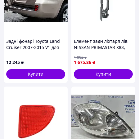
Задні фонарі Toyota Land
Елемент задн ліхтаря лів
Cruiser 2007-2015 V1 для
NISSAN PRIMASTAR X83,
покращення стилю і
OPEL VIVARO A, RENAULT
1 802
₴
безпеки автомобіля 2007-
TRAFIC II Автобус / Full
12 245
₴
1 675
.86
₴
2021 рр..
body 08.06-01.16 TYC 11-
12384-BA-2
Купити
Купити