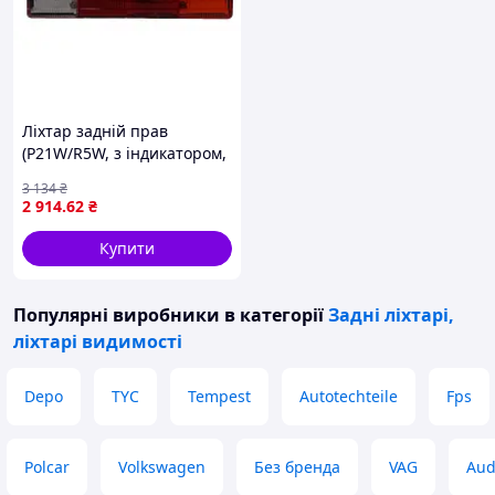
Ліхтар задній прав
(P21W/R5W, з індикатором,
світло заднього ходу, із
3 134
₴
стоп-сигналом,
2 914
.62
₴
паркувальні вогні)
MERCEDES ACTROS,
Купити
ACTROS
Популярні виробники
в категорії
Задні ліхтарі,
ліхтарі видимості
Depo
TYC
Tempest
Autotechteile
Fps
Polcar
Volkswagen
Без бренда
VAG
Aud