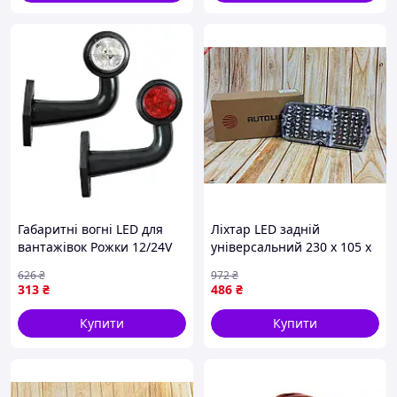
Габаритні вогні LED для
Ліхтар LED задній
вантажівок Рожки 12/24V
універсальний 230 х 105 х
кривий 16 см Червоно-
70 12-24 В (УАЗ) 12-24
626
₴
972
₴
Білий 2 шт (Л 055)
Вольт
313
₴
486
₴
Купити
Купити