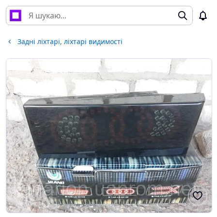
Задні ліхтарі, ліхтарі видимості