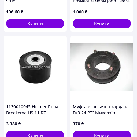
Stud
похилої камери John Deere
(Z37346)
106
.60
₴
1 000
₴
Купити
Купити
1130010045 Holmer Ropa
Муфта еластична кардана
Broekema HS 11 RZ
ГАЗ-24 РТІ Миколаїв
3 380
₴
370
₴
Купити
Купити