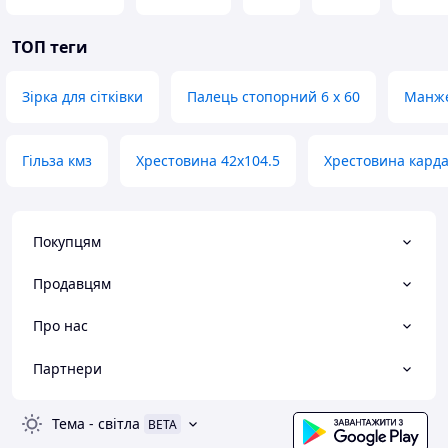
ТОП теги
Зірка для сітківки
Палець стопорний 6 х 60
Манже
Гільза кмз
Хрестовина 42х104.5
Хрестовина карда
Покупцям
Продавцям
Про нас
Партнери
Тема
-
світла
BETA