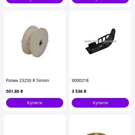
Ролик 23250 R Simon
9000218
501
.80
₴
3 536
₴
Купити
Купити