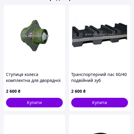
Ступиця колеса
Транспортерний пас 60/40
комплектна для дворядної
подвійний зуб
картоплекопачки Agromet
2 600
₴
2 600
₴
Z609 5609050181
Купити
Купити