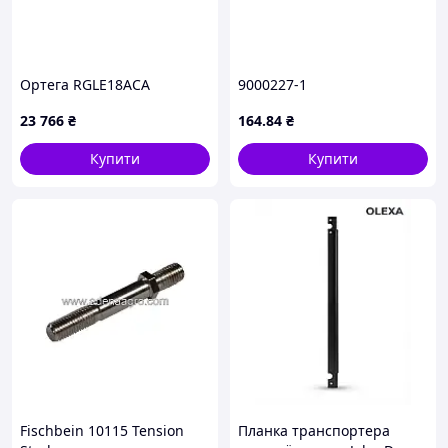
Ортега RGLE18ACA
9000227-1
23 766
₴
164
.84
₴
Купити
Купити
Fischbein 10115 Tension
Планка транспортера