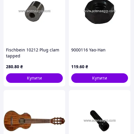
Fischbein 10212 Plug clam
9000116 Yao-Han
tapped
280
.80
₴
119
.60
₴
Купити
Купити