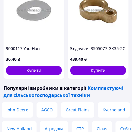
9000117 Yao-Han
З'єднувач 3505077 GK35-2C
36
.40
₴
439
.40
₴
Купити
Купити
Популярні виробники
в категорії
Комплектуючі
для сільськогосподарської техніки
John Deere
AGCO
Great Plains
Kverneland
New Holland
Агродока
CTP
Claas
Собст