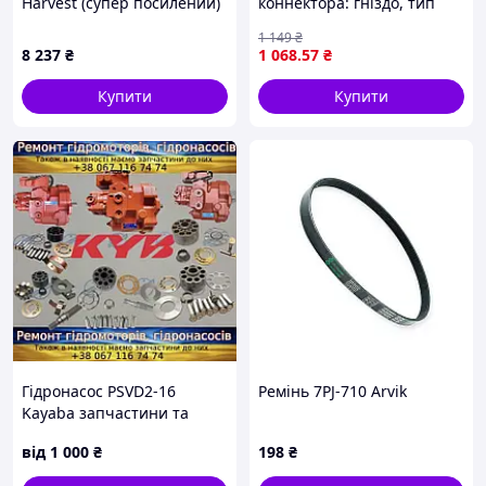
Harvest (супер посилений)
коннектора: гніздо, тип
Sanok
коннектора: push in
1 149
₴
стандарт ISO: 1179-1 50л/
8 237
₴
1 068
.57
₴
хв JOHN DEERE 100, 110,
200, 210, 300,
Купити
Купити
Гідронасос PSVD2-16
Ремінь 7PJ-710 Arvik
Kayaba запчастини та
ремонт
від
1 000
₴
198
₴