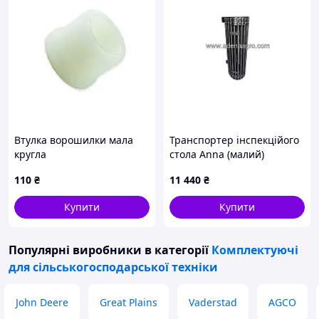
Втулка ворошилки мала
Транспортер інспекційого
кругла
стола Anna (малий)
110
₴
11 440
₴
Купити
Купити
Популярні виробники
в категорії
Комплектуючі
для сільськогосподарської техніки
John Deere
Great Plains
Vaderstad
AGCO