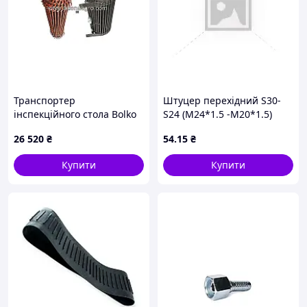
Транспортер
Штуцер перехідний S30-
інспекційного стола Bolko
S24 (M24*1.5 -M20*1.5)
5643/63-018 (170 пр)
26 520
₴
54
.15
₴
Купити
Купити