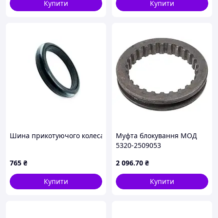
Купити
Купити
Шина прикотуючого колеса 2” x 13” ”(50 x330) (бандаж), 0031
Муфта блокування МОД
5320-2509053
765
₴
2 096
.70
₴
Купити
Купити