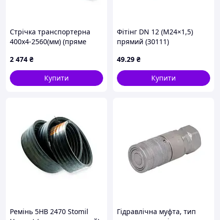
Стрічка транспортерна
Фітінг DN 12 (М24×1,5)
400х4-2560(мм) (пряме
прямий (30111)
ребро) ARVIK
2 474
₴
49
.29
₴
Купити
Купити
Ремінь 5НВ 2470 Stomil
Гідравлічна муфта, тип