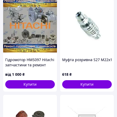
Гідромотор HMS097 Hitachi
Муфта розривна S27 М22х1,5 
запчастини та ремонт
від
1 000
₴
618
₴
Купити
Купити