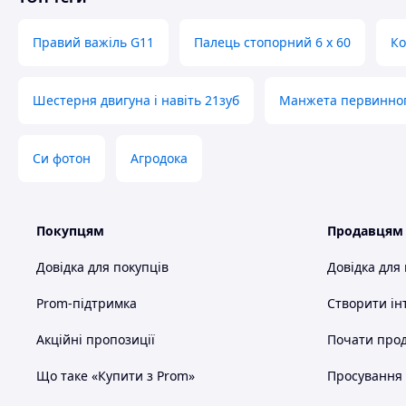
Правий важіль G11
Палець стопорний 6 х 60
Ко
Шестерня двигуна і навіть 21зуб
Манжета первинног
Си фотон
Агродока
Покупцям
Продавцям
Довідка для покупців
Довідка для
Prom-підтримка
Створити ін
Акційні пропозиції
Почати прод
Що таке «Купити з Prom»
Просування в