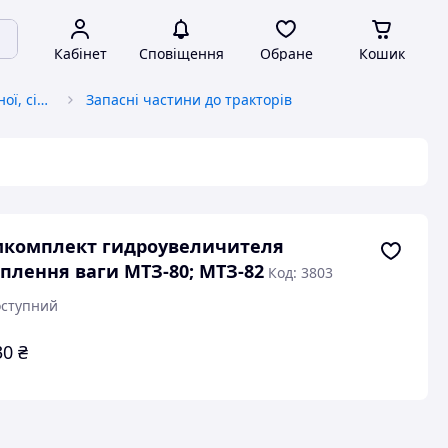
Кабінет
Сповіщення
Обране
Кошик
Запчастини до автотракторної, сільськогосподарської спецтехніки
Запасні частини до тракторів
мкомплект гидроувеличителя
плення ваги МТЗ-80; МТЗ-82
Код: 3803
ступний
30
₴