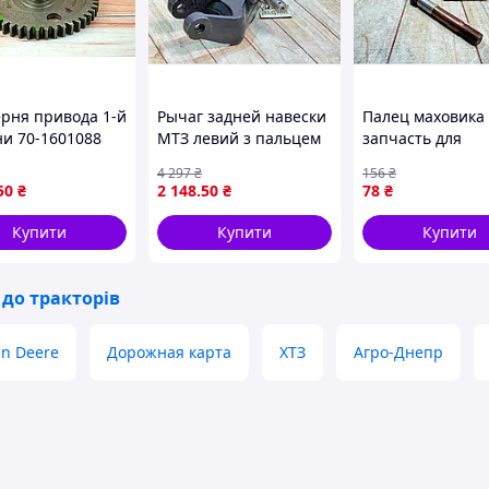
рня привода 1-й
Рычаг задней навески
Палец маховика
ни 70-1601088
МТЗ левий з пальцем
запчасть для
нал для трактора
для тракторів з двома
тракторів МТЗ-8
4 297
₴
156
₴
 зубами 47 16
цилиндрами
МТЗ-82 для двиг
50
₴
2 148
.50
₴
78
₴
аміни деталей
посилений для
Д-240 Д-243
надійної роботи
Купити
Купити
Купити
 до тракторів
hn Deere
Дорожная карта
ХТЗ
Агро-Днепр