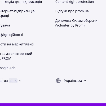
 — медіа для підприємців
Content right protection
інтернет-підприємців
Відгуки про prom.ua
Кращі
Допомога Силам оборони
тувача
(Volonter by Prom)
нфіденційності
оти на маркетплейсі
ограма електронний
с PROM
oogle Ads
вітла
Українська
BETA