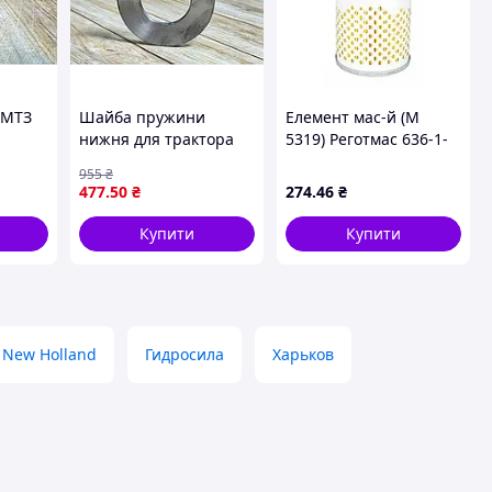
 МТЗ
Шайба пружини
Елемент мас-й (М
нижня для трактора
5319) Реготмас 636-1-
0
МТЗ-82 запчастина
19 (Гідросист./х
955
₴
унів
для амортизації
маш.ДОН-1500,
477
.50
₴
274
.46
₴
переднього моста
СМД31) посилений з
пружинною вставкою
Купити
Купити
(вир-во Агрогідромаш)
New Holland
Гидросила
Харьков