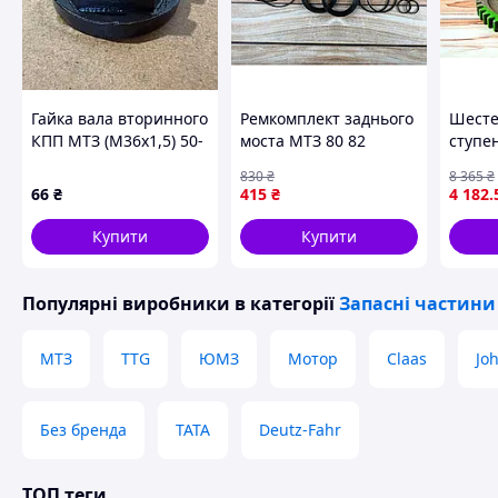
Гайка вала вторинного
Ремкомплект заднього
Шесте
КПП МТЗ (М36х1,5) 50-
моста МТЗ 80 82
ступе
1701253
комплект запчастин
оригі
830
₴
8 365
₴
для ремонту тракторів
МТЗ з
66
₴
415
₴
4 182
.
МТЗ
для з
Купити
Купити
Популярні виробники
в категорії
Запасні частини
МТЗ
TTG
ЮМЗ
Мотор
Claas
Jo
Без бренда
TATA
Deutz-Fahr
ТОП теги