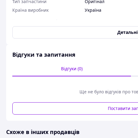
Тип запчастини
Оригінал
Країна виробник
Україна
Користувальницькі характеристики
Код товару:
3803
Детальн
Набір застосовується для ремонту гидроувеличителя зчеп
Відгуки та запитання
У комплекті присутні всі необхідні комплектуючі для які
МТЗ-80; МТЗ-82. Комплектація складена у відповідності з
Відгуки (0)
складальних одиниць вузлів і агрегатів тракторів.
Ремкомплект зібраний в міцну упаковку, що дозволяє збере
Ще не було відгуків про то
Поставити за
Схоже в інших продавців