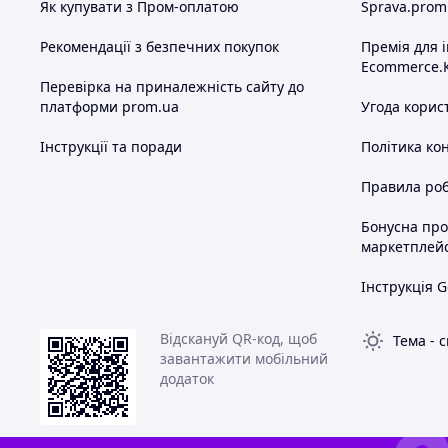
Як купувати з Пром-оплатою
Sprava.prom
Рекомендації з безпечних покупок
Премія для 
Ecommerce.
Перевірка на приналежність сайту до
платформи prom.ua
Угода корис
Інструкції та поради
Політика ко
Правила роб
Бонусна пр
маркетплей
Інструкція G
Відскануй QR-код, щоб
Тема
-
с
завантажити мобільний
додаток