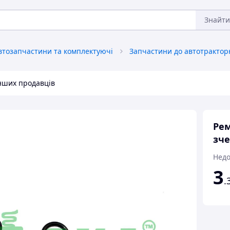
Знайти
втозапчастини та комплектуючі
інших продавців
Ре
зче
Недо
3
.