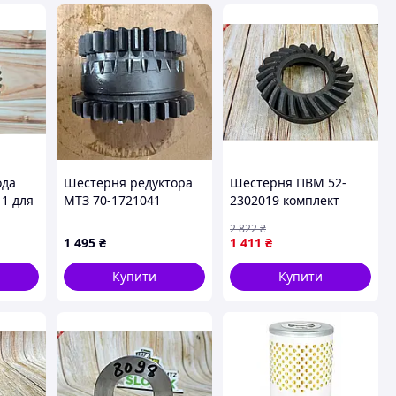
ода
Шестерня редуктора
Шестерня ПВМ 52-
1 для
МТЗ 70-1721041
2302019 комплект
-240
коничних шестерень
2 822
₴
тина
для тракторів МТЗ-80
1 495
₴
1 411
₴
уна
МТЗ-82 для редуктора
Купити
Купити