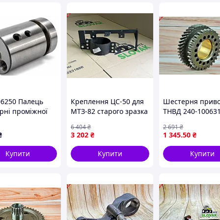
06250 Палець
Креплення ЦС-50 для
Шестерня прив
рні проміжної
МТЗ-82 старого зразка
ТНВД 240-100631
ТЗ
двостороннє для
тракторів МТЗ Д
6 404
₴
2 691
₴
/245/260
надійної установки
надійна запчас
₴
3 202
₴
1 345
.50
₴
обладнання
для роботи двиг
Купити
Купити
Купити