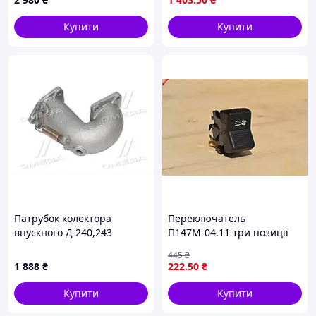
сільгосптехніки
Купити
Купити
Патрубок колектора
Переключатель
впускного Д 240,243
П147М-04.11 три позиції
(перехідний кутовий) .
для вентилятора
445
₴
(240-1003220-В)
отопителя МТЗ управління
1 888
₴
222
.50
₴
потоком повітря
Купити
Купити