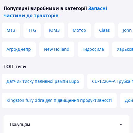
Популярні виробники
в категорії
Запасні
частини до тракторів
МТЗ
TTG
ЮМЗ
Мотор
Claas
John
Агро-Днепр
New Holland
Гидросила
Харько
ТОП теги
Датчик тиску паливної рампи Lupo
CU-1220A-A Трубка 
Kingston fury ddra для підвищення продуктивності
Дой
Покупцям