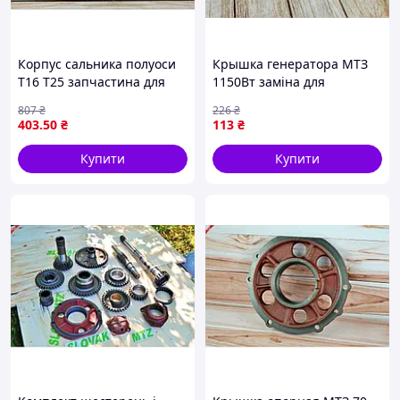
Корпус сальника полуоси
Крышка генератора МТЗ
Т16 Т25 запчастина для
1150Вт заміна для
тракторів забезпечує
тракторів надійна захист
807
₴
226
₴
герметичність трансмісії
від пошкоджень
403
.50
₴
113
₴
Купити
Купити