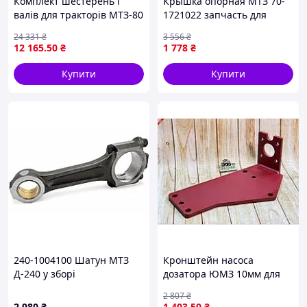
Комплект шестерень і
Крышка опорная МТЗ 70-
валів для тракторів МТЗ-80
1721022 запчасть для
МТЗ-82 для привода ВОМ і
трактора МТЗ для надійної
24 331
₴
3 556
₴
сцеплення
роботи двигуна
12 165
.50
₴
1 778
₴
Купити
Купити
240-1004100 Шатун МТЗ
Кронштейн насоса
Д-240 у зборі
дозатора ЮМЗ 10мм для
малих кабін надійне
2 807
₴
кріплення для
2 980
₴
1 403
.50
₴