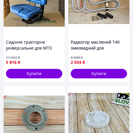
Сидіння тракторне
Радиатор масляний Т40
універсальне для МТЗ
змеєвидний для
ЮМЗ з регулюванням ваги
сільськогосподарської
11 632
₴
4 068
₴
водія комфортне для
техніки охолодження
5 816
₴
2 034
₴
роботи на полях
масла новий
Купити
Купити