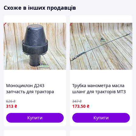
Схоже в інших продавців
Моноциклон Д243
Трубка манометра масла
запчасть для трактора
шланг для тракторів МТЗ
МТЗ для підвищення
ЮМЗ Т-40 Т-25 для
626
₴
347
₴
продуктивності роботи
контролю тиску масла
313
₴
173
.50
₴
техніки
Купити
Купити