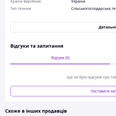
Країна виробник
Україна
Тип техніки
Сільськогосподарська те
Користувальницькі характеристики
Код товару:
2501
Детальн
Набір для ремонту центробіжного масляного фільтра В комп
-1 шт.
Відгуки та запитання
У комплекті присутні всі необхідні запчастини для якісно
Комплектація складена у відповідності з довідково-техні
Відгуки (0)
одиниць вузлів і агрегатів тракторів.
Ще не було відгуків про то
Поставити за
Схоже в інших продавців