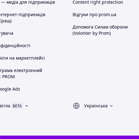
 — медіа для підприємців
Content right protection
інтернет-підприємців
Відгуки про prom.ua
Кращі
Допомога Силам оборони
тувача
(Volonter by Prom)
нфіденційності
оти на маркетплейсі
ограма електронний
с PROM
oogle Ads
вітла
Українська
BETA