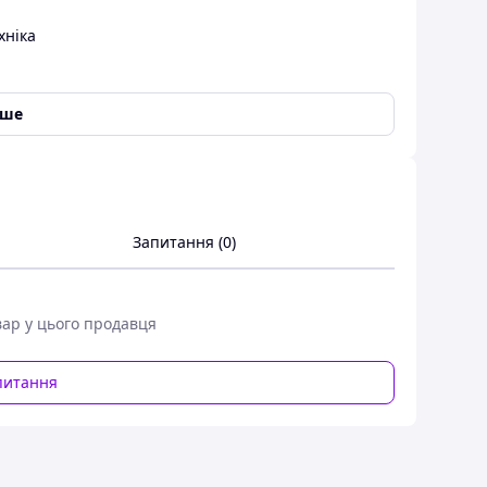
хніка
іше
лекті: Кільце -2 шт. Кільце мідне -1 шт. Прокладка
го ремонту центробіжного масляного фільтра ЗІЛ.
чними посібниками та каталогами складальних
Запитання (0)
вар у цього продавця
питання