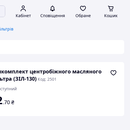
Кабінет
Сповіщення
Обране
Кошик
ільтрів
комплект центробіжного масляного
ьтра (ЗІЛ-130)
Код: 2501
ступний
2
.70
₴