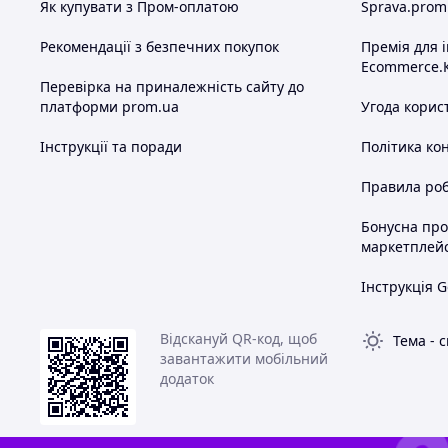
Як купувати з Пром-оплатою
Sprava.prom
Рекомендації з безпечних покупок
Премія для 
Ecommerce.
Перевірка на приналежність сайту до
платформи prom.ua
Угода корис
Інструкції та поради
Політика ко
Правила роб
Бонусна пр
маркетплей
Інструкція G
Відскануй QR-код, щоб
Тема
-
с
завантажити мобільний
додаток