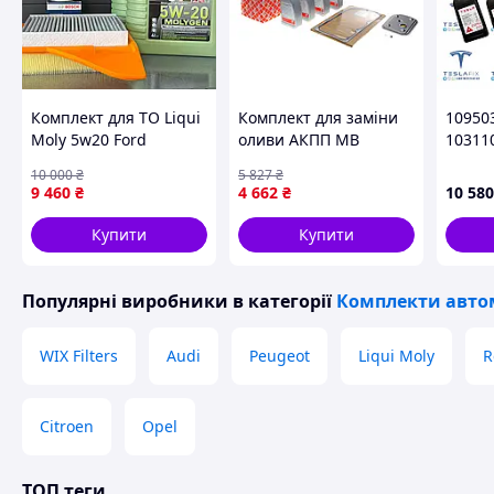
Комплект для ТО Liqui
Комплект для заміни
10950
Moly 5w20 Ford
оливи АКПП MB
10311
Mustang (5.0) 13-14
W169/W245 04- FEBI
для з
10 000
₴
5 827
₴
(Масло 8л, фільтр
BILSTEIN
двигу
9 460
₴
4 662
₴
10 580
масляний, фільтр
Tesla 
повітряний, фільтр
Highla
Купити
Купити
салону вугільний)
Популярні виробники
в категорії
Комплекти автом
WIX Filters
Audi
Peugeot
Liqui Moly
R
Citroen
Opel
ТОП теги