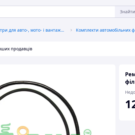
Знайти
Фільтри для авто-, мото- і вантажної техніки
Комплекти автомобільних ф
інших продавців
Рем
філ
Недо
1