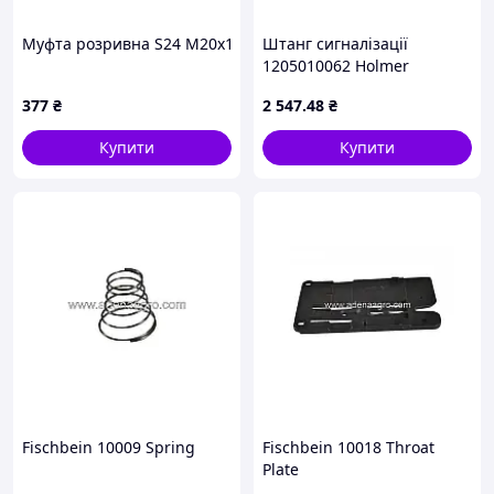
Муфта розривна S24 М20х1,5 (Jubana)
Штанг сигналізації
1205010062 Holmer
377
₴
2 547
.48
₴
Купити
Купити
Fischbein 10009 Spring
Fischbein 10018 Throat
Plate