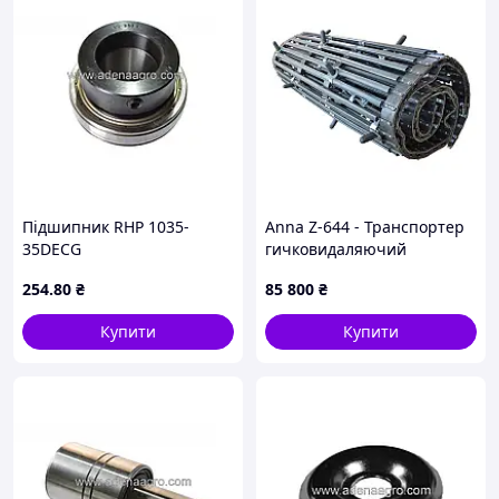
Підшипник RHP 1035-
Anna Z-644 - Транспортер
35DECG
гичковидаляючий
254
.80
₴
85 800
₴
Купити
Купити