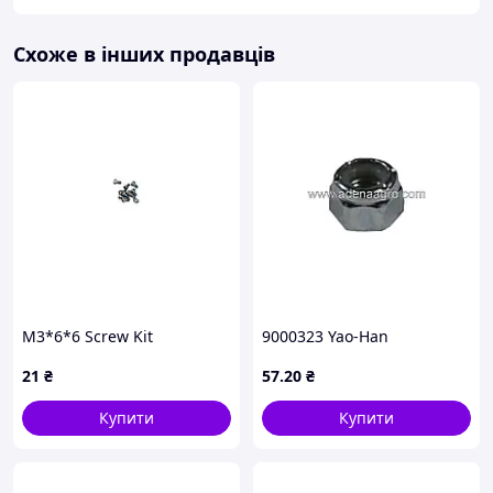
Схоже в інших продавців
M3*6*6 Screw Kit
9000323 Yao-Han
21
₴
57
.20
₴
Купити
Купити