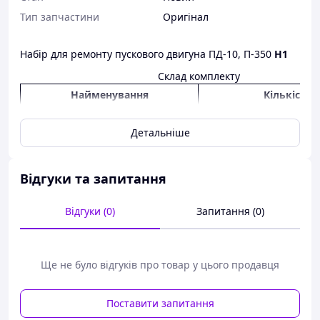
Тип запчастини
Оригінал
Набір для ремонту пускового двигуна ПД-10, П-350
Н1
Склад комплекту
Найменування
Кількість
Набір прокладок ПД-10 (з ГБЦ)
1 шт
Детальніше
Поршень ПД-10
(Номінал)
1шт
Кільця поршневі ПД-10
1 к-т
(Номінал)
Відгуки та запитання
Палець поршня ПД-10 Д24С26А
1 шт
Відгуки (0)
Запитання (0)
Кільця стопорні пальці ПД-10
2 шт
Шестерня привода магнето
1 шт
ПД-10,П-350
Ще не було відгуків про товар у цього продавця
Манжеты2.2-30*52
1 шт
Поставити запитання