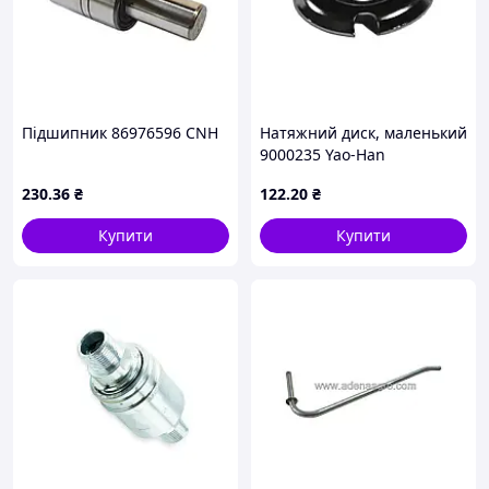
Підшипник 86976596 CNH
Натяжний диск, маленький
9000235 Yao-Han
230
.36
₴
122
.20
₴
Купити
Купити