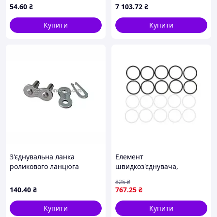
54
.60
₴
7 103
.72
₴
Купити
Купити
З'єднувальна ланка
Елемент
роликового ланцюга
швидкоз'єднувача,
1083007003 Holmer
комплект прокладок
825
₴
(1/2дюйм) JCB 185T, 3185,
140
.40
₴
767
.25
₴
7230, 7270 FASTER SK NV 12
Купити
Купити