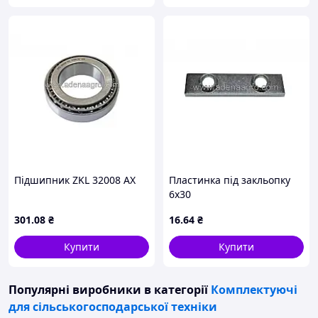
Підшипник ZKL 32008 AX
Пластинка під закльопку
6х30
301
.08
₴
16
.64
₴
Купити
Купити
Популярні виробники
в категорії
Комплектуючі
для сільськогосподарської техніки