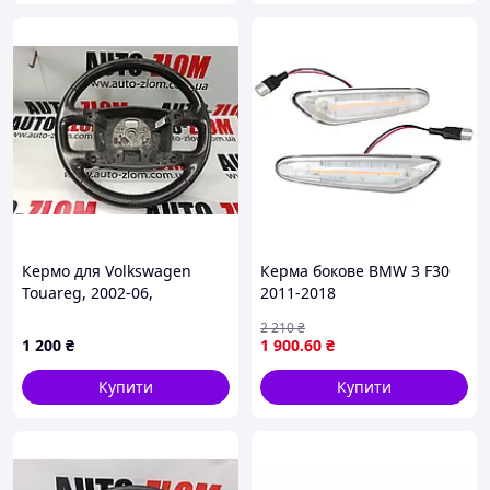
Кермо для Volkswagen
Керма бокове BMW 3 F30
Touareg, 2002-06,
2011-2018
7L6419091S
2 210
₴
1 200
₴
1 900
.60
₴
Купити
Купити