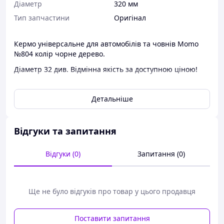
Діаметр
320 мм
Тип запчастини
Оригінал
Кермо універсальне для автомобілів та човнів Momo
№804 колір чорне дерево.
Діаметр 32 див. Відмінна якість за доступною ціною!
Прекрасний вибір для тих, хто цінує сучасний дизайн,
надійність використаних у виготовленні матеріалів
Детальніше
(гума і пластик) і індивідуальний стиль.
Відгуки та запитання
Відгуки (0)
Запитання (0)
Ще не було відгуків про товар у цього продавця
Поставити запитання