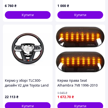
MERCEDES-BENZ GLB X247
6 760
₴
1 000
₴
19-23 (A00046059029E38)
Купити
Купити
Кермо у зборі TLC300-
Керма права Seat
дизайн V2 для Toyota Land
Alhambra 7V8 1996-2010
Cruiser Prado 120 2002-
1 945
₴
2009 рр
22 113
₴
1 672
.70
₴
Купити
Купити