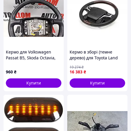
Кермо для Volkswagen
Кермо в зборі (темне
Passat B5, Skoda Octavia,
дерево) для Toyota Land
3B0419091J
Cruiser Prado 150 2009-
19 274
₴
2023 рр
960
₴
16 383
₴
Купити
Купити