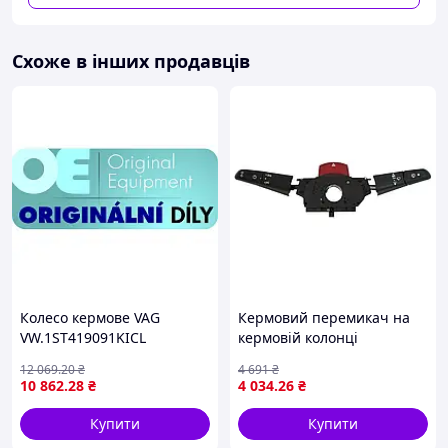
Схоже в інших продавців
Колесо кермове VAG
Кермовий перемикач на
VW.1ST419091KICL
кермовій колонці
Volkswagen LT 1996-2006,
12 069
.20
₴
4 691
₴
для версії з верхнім
10 862
.28
₴
4 034
.26
₴
вимикачем аварійної
сигналізації
Купити
Купити