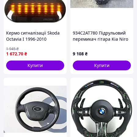
Кермо сигналізації Skoda
934C2AT780 Підрульовий
Octavia I 1996-2010
перемикач гітара Kia Niro
2023
1 945
₴
1 672
.70
₴
9 108
₴
Купити
Купити