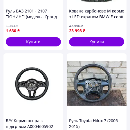
Руль ВАЗ 2101 - 2107
Коване карбонове M кермо
ТЮНИНГ! (модель - Гранд
з LED-екраном BMW F-серії
Турбо карбон) (Сызрань
Forged Carbon green M
1 980
₴
47 996
₴
Завод) Диаметр ф35см ПД
Performance руль F20 F21
1 630
₴
23 998
₴
153712
F22 F23 F30 F31 F32 F33 F36
X3
Купити
Купити
Б/У Кермо шкіра з
Руль Toyota Hilux 7 (2005-
підігрівом A0004605902
2015)