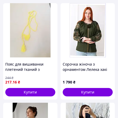
Пояс для вишиванки
Сорочка жіноча з
плетений тканий з
орнаментом Лелека хакі
китицями Різні кольори
4Profi 2XL, 86KB13869
244
₴
217
.16
₴
1 790
₴
Купити
Купити