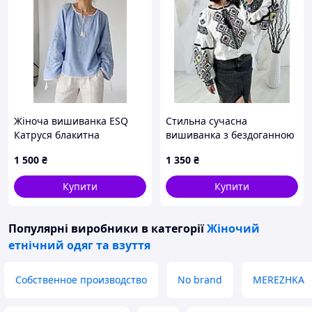
Жіноча вишиванка ESQ
Стильна сучасна
Катруся блакитна
вишиванка з бездоганною
вишивкою
1 500
₴
1 350
₴
Купити
Купити
Популярні виробники
в категорії
Жіночий
етнічний одяг та взуття
Собственное производство
No brand
MEREZHKA