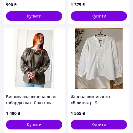
990
₴
1 375
₴
Купити
Купити
Вишиванка жіноча льон-
Жіноча вишиванка
габардін хакі Святкова
«Білиця» р. S
4Profi 2XL(48), 861BE3863
1 490
₴
1 555
₴
Купити
Купити