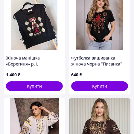
52
70 см
54
70 см
56(+50 грн)
70 см
58(+50 грн)
70 см
60(+100 грн)
70 см
Жіноча манішка
Футболка вишиванка
«Берегиня» р. L
жіноча чорна "Писанка"
1 400
₴
640
₴
Купити
Купити