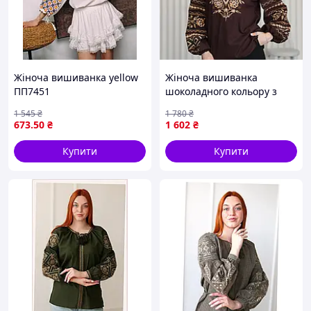
Жіноча вишиванка yellow
Жіноча вишиванка
ПП7451
шоколадного кольору з
бежево-золотою квітковою
1 545
₴
1 780
₴
вишивкою
673
.50
₴
1 602
₴
Купити
Купити