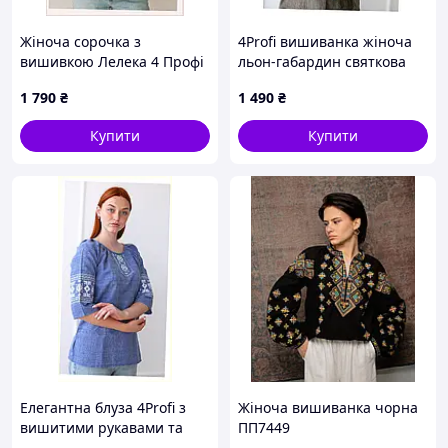
Жіноча сорочка з
4Profi вишиванка жіноча
вишивкою Лелека 4 Профі
льон-габардин святкова
колір олива 2XL, 861P38C69
хакі, 8613P8B6C4
1 790
₴
1 490
₴
Купити
Купити
Елегантна блуза 4Profi з
Жіноча вишиванка чорна
вишитими рукавами та
ПП7449
грудьми 86P1MH3849