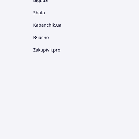
Bigl.ua
Shafa
Kabanchik.ua
Вчасно
Zakupivli.pro