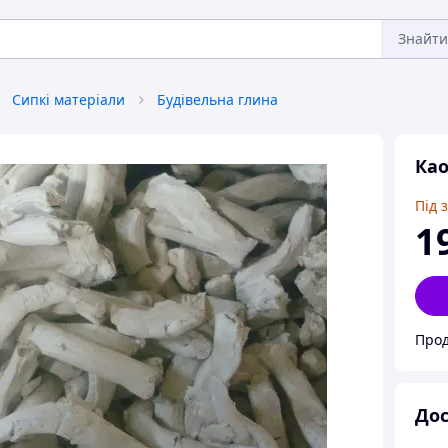
Знайти
Сипкі матеріали
Будівельна глина
Као
Під 
1
Прод
Дос