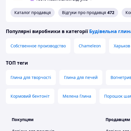
Каталог продавця
Відгуки про продавця
472
Ко
Популярні виробники
в категорії
Будівельна глин
Схожі товари за характеристиками
Собственное производство
Chameleon
Харьков
ТОП теги
Глина для творчості
Глина для печей
Вогнетрив
Кормовий бентоніт
Мелена Глина
Порошок ша
Покупцям
Продавцям