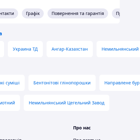
нтакти
Графік
Повернення та гарантія
Про прода
а
Украина ТД
Ангар-Казахстан
Немильнянський 
кі суміші
Бентонітові глінопорошки
Направлене бур
мотний
Немильнянський Цегельний Завод
Про нас