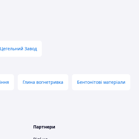
вця
Цегельний Завод
іння
Глина вогнетривка
Бентонітові матеріали
Партнери