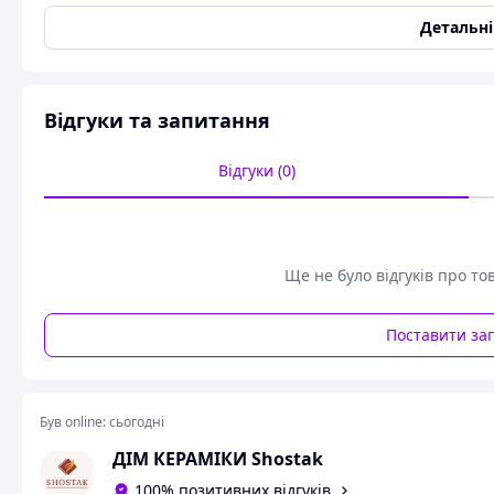
Вогнетривка глина
Детальн
Відгуки та запитання
Відгуки (0)
Ще не було відгуків про то
Поставити за
Був online:
сьогодні
ДІМ КЕРАМІКИ Shostak
100% позитивних відгуків