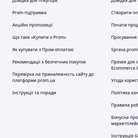
Довідка для покупців
Довідка для
Prom-підтримка
Створити ін
Акційні пропозиції
Почати прод
Що таке «Купити з Prom»
Просування в
Як купувати з Пром-оплатою
Sprava.prom
Рекомендації з безпечних покупок
Премія для 
Ecommerce.
Перевірка на приналежність сайту до
платформи prom.ua
Угода корис
Інструкції та поради
Політика ко
Правила роб
Бонусна пр
маркетплей
Інструкція G