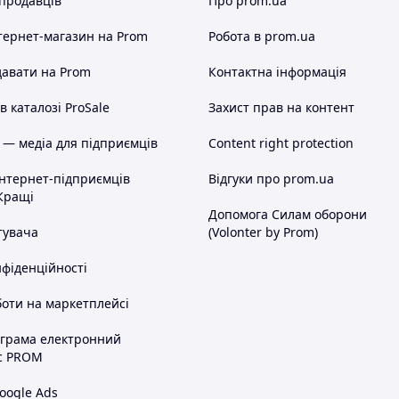
 продавців
Про prom.ua
тернет-магазин
на Prom
Робота в prom.ua
авати на Prom
Контактна інформація
 каталозі ProSale
Захист прав на контент
 — медіа для підприємців
Content right protection
інтернет-підприємців
Відгуки про prom.ua
Кращі
Допомога Силам оборони
тувача
(Volonter by Prom)
нфіденційності
оти на маркетплейсі
ограма електронний
с PROM
oogle Ads