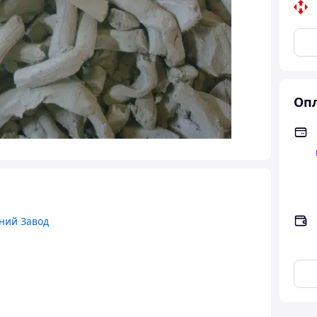
Опл
ний Завод