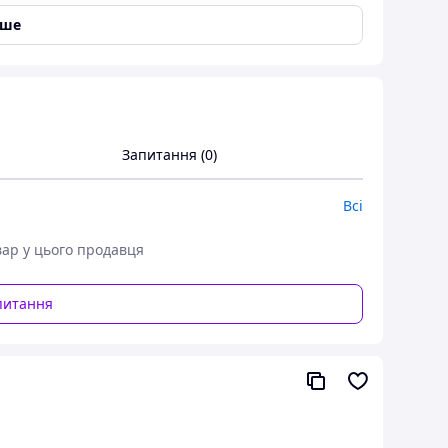
іше
Запитання (0)
Всі
вар у цього продавця
питання