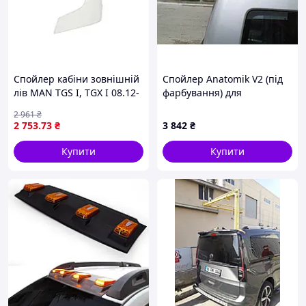
Спойлер кабіни зовнішній
Спойлер Anatomik V2 (під
лів MAN TGS I, TGX I 08.12-
фарбування) для
09.21 COSPEL 907.11181
Volkswagen Caddy 2004-
2 961
₴
2010 рр
2 753
.73
₴
3 842
₴
Купити
Купити