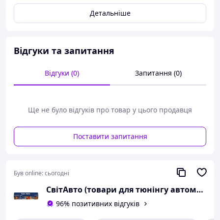
спойлера, це дуже красиво та привабливо в темну пору
Детальніше
доби.Також спойлер сприяє стійкості автомобіля під час
швидкісного руху.
Відгуки та запитання
Відгуки (0)
Запитання (0)
Ще не було відгуків про товар у цього продавця
Поставити запитання
Був online:
сьогодні
СвітАвто (товари для тюнінгу автомобілів ВАЗ)
96% позитивних відгуків