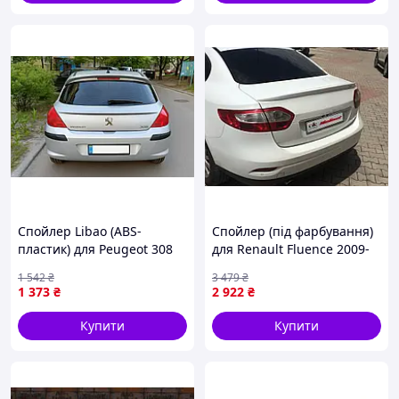
Спойлер Libao (ABS-
Спойлер (під фарбування)
пластик) для Peugeot 308
для Renault Fluence 2009-
2007-2013 рр
2016 рр
1 542
₴
3 479
₴
1 373
₴
2 922
₴
Купити
Купити