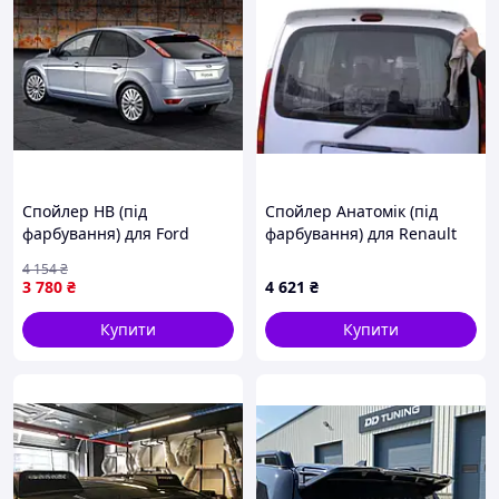
Спойлер HB (під
Спойлер Анатомік (під
фарбування) для Ford
фарбування) для Renault
Focus II 2008-2011 рр
Kangoo 1998-2008 рр
4 154
₴
3 780
₴
4 621
₴
Купити
Купити