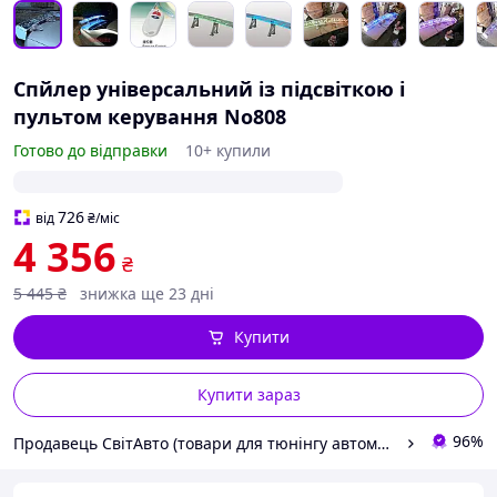
Спйлер універсальний із підсвіткою і
пультом керування No808
Готово до відправки
10+ купили
726
від
₴
/міс
4 356
₴
5 445
₴
знижка ще 23 дні
Купити
Купити зараз
96%
Продавець СвітАвто (товари для тюнінгу автомобілів ВАЗ)