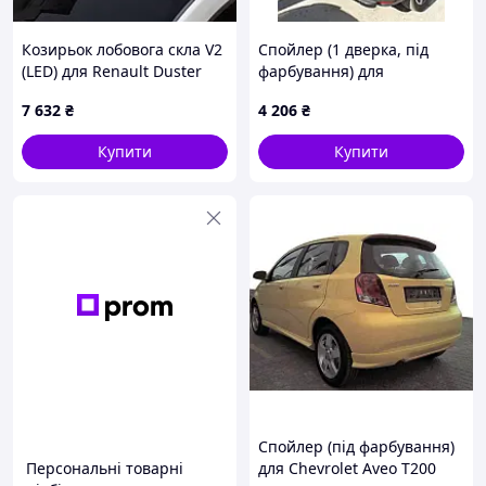
Козирьок лобовога скла V2
Спойлер (1 дверка, під
(LED) для Renault Duster
фарбування) для
2008-2017 рр
Volkswagen Caddy 2020- рр
7 632
₴
4 206
₴
Купити
Купити
Спойлер (під фарбування)
Персональні товарні
для Chevrolet Aveo T200