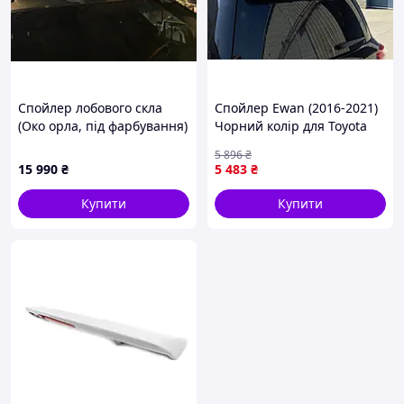
Спойлер лобового скла
Спойлер Ewan (2016-2021)
(Око орла, під фарбування)
Чорний колір для Toyota
для Mercedes X class 2017-
Land Cruiser 200 рр
5 896
₴
2020 рр
15 990
₴
5 483
₴
Купити
Купити