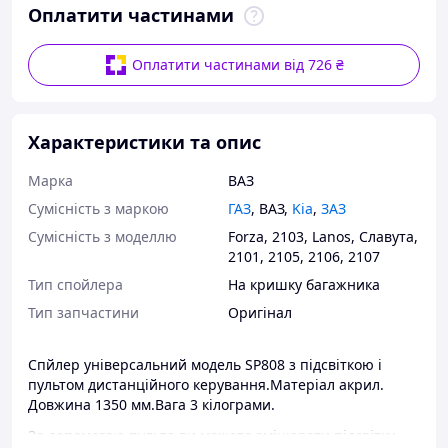
Оплатити частинами
Оплатити частинами від 726 ₴
Характеристики та опис
Марка
ВАЗ
Сумісність з маркою
ГАЗ
,
ВАЗ
,
Kia
,
ЗАЗ
Сумісність з моделлю
Forza
,
2103
,
Lanos
,
Славута
,
2101
,
2105
,
2106
,
2107
Тип спойлера
На кришку багажника
Тип запчастини
Оригінал
Спйлер універсальний модель SP808 з підсвіткою і
пультом дистанційного керування.Матеріал акрил.
Довжина 1350 мм.Вага 3 кілограми.
За допомогою пульта ви можете змінювати підсвітку