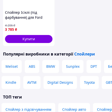
Спойлер Ісіклі (під
фарбування) для Ford
Connect 2006-2009 рр
4 206
₴
3 785
₴
Купити
Популярні виробники
в категорії
Спойлери
Meliset
ABS
BMW
Sunplex
DPT
Бе
Kindle
AVTM
Digital Designs
Toyota
GB
ТОП теги
Спойлер з підсвічуванням
Спойлер авто
Спойлер