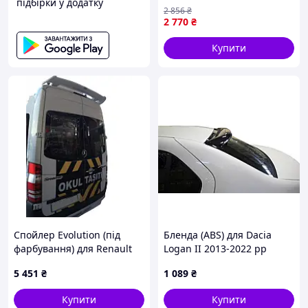
підбірки у додатку
2002-2008 рр
2 856
₴
2 770
₴
Купити
Спойлер Evolution (під
Бленда (ABS) для Dacia
фарбування) для Renault
Logan II 2013-2022 рр
Master 1998-2010 рр
5 451
₴
1 089
₴
Купити
Купити