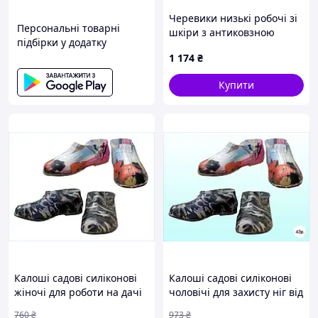
Черевики низькі робочі зі
Персональні товарні
шкіри з антиковзною
підбірки у додатку
підошвою ПУ 8B46M8354
1 174
₴
Купити
Калоші садові силіконові
Калоші садові силіконові
жіночі для роботи на дачі
чоловічі для захисту ніг від
та прогулянок легкі та
вологи та холоду міцні та
760
₴
973
₴