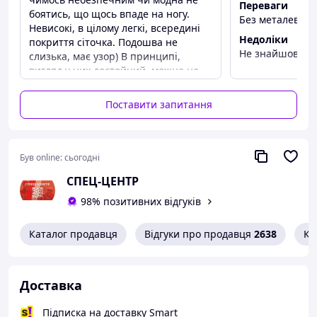
Переваги
боятись, що щось впаде на ногу.
Без металевого
Невисокі, в цілому легкі, всередині
Недоліки
покриття сіточка. Подошва не
Не знайшов
слизька, має узор) В принципі,
вигляд у них достойний, можна не
тільки в якості робочих використати,
а й десь в місто вийти, під джинси
Поставити запитання
одягти!
Був online:
сьогодні
СПЕЦ-ЦЕНТР
98% позитивних відгуків
Каталог продавця
Відгуки про продавця
2638
Ко
Доставка
Підписка на доставку Smart