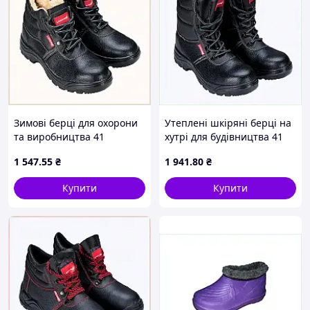
Зимові берці для охорони
Утеплені шкіряні берці на
та виробництва 41
хутрі для будівництва 41
8179T379EC
розмір, 8CT1793M80
1 547
.55
₴
1 941
.80
₴
Купити
Купити