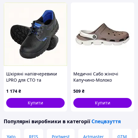
Шкіряні напівчеревики
Медичні Сабо жіночі
LPRO для СТО та
Капучино-Молоко
майстерень 8E46C83B57
1 174
₴
509
₴
Купити
Купити
Популярні виробники
в категорії
Спецвзуття
Yato
REIS
Portwest
Artmaster
GTM