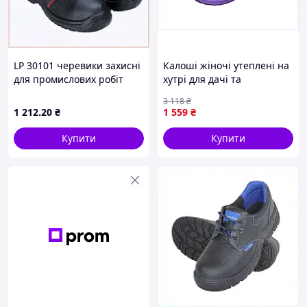
LP 30101 черевики захисні
Калоші жіночі утеплені на
для промислових робіт
хутрі для дачі та
85023E3PE2
прогулянок легкі
3 118
₴
водонепроникні бузкові
1 212
.20
₴
1 559
₴
Купити
Купити