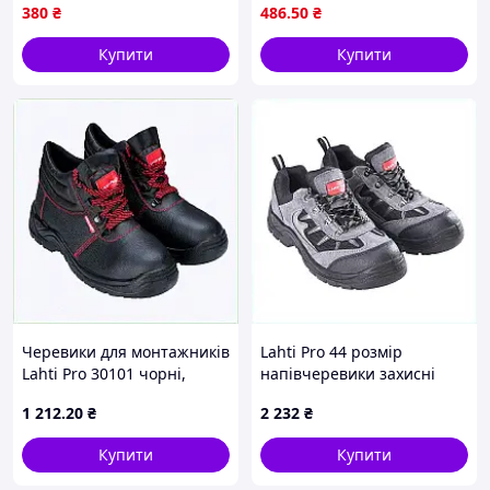
непромокальні 38-й розмір
теплі
380
₴
486
.50
₴
Купити
Купити
Черевики для монтажників
Lahti Pro 44 розмір
Lahti Pro 30101 чорні,
напівчеревики захисні
850TK2331A
дихаючі 85M02K337
1 212
.20
₴
2 232
₴
Купити
Купити