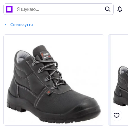
Спецвзуття