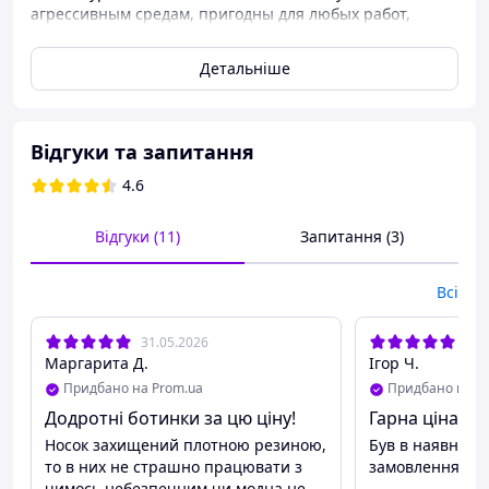
агрессивным средам, пригодны для любых работ,
усиленый носок, противоскользящая подошва, стойкие
к электричеству, кислотам, продуктам
Детальніше
нефтепереработки. Низ ботинк и язычёк кожа верх
берцы Винил. БОТИНКИ МАСЛОБЕНЗОСТОЙКИЕ, И
ВОДОНЕПРОНИЦАЕМЫЕ, ХОРОШО ПОДХОДЯТ ДЛЯ
ОХОТЫ И РЫБАЛКИ, ЗАМЕЧАТЕЛЬНО МОЕТСЯ
Відгуки та запитання
ПОДОШВА.
4.6
Відгуки (11)
Запитання (3)
Всі
31.05.2026
05.
Маргарита Д.
Ігор Ч.
Придбано на Prom.ua
Придбано на P
Додротні ботинки за цю ціну!
Гарна ціна, бу
Носок захищений плотною резиною,
Був в наявност
то в них не страшно працювати з
замовлення, ві
чимось небезпечним чи модна не