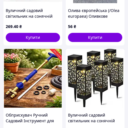
Вуличний садовий
Олива європейська (/Olea
світильник на сонячній
europaea) Оливкове
батареї ОДУВАНИЧОК
дерево —h 1 м 70 см
269
.40
₴
56
₴
круглий 5944 (50)
Купити
Купити
Обприскувач Ручний
Вуличний садовий
Садовий Інструмент для
світильник на сонячній
поливання 5915 (100)
батареї АЖУРНИЙ 5944