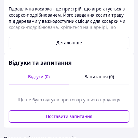
Гідравлічна косарка - це пристрій, що агрегатується з
косарко-подрібнювачем. Його завдання косити траву
під деревами у важкодоступних місцях для косарки чи
косарки-подрібнювача. Кріпиться на шарнірі, що
дозволяє скласти його для транспортування. Пристрій
монтується на боковій стінці косарки-подрібнювача і
Детальніше
живиться від зовнішнього гідравлічного
приводу трактора. Висота скошування залежить від
агрегату, до якого кріпиться.
Відгуки та запитання
Можливий монтаж на навіску трактора за
Відгуки (0)
Запитання (0)
додоткову плату - 1197 zl
Ще не було відгуків про товар у цього продавця
Поставити запитання