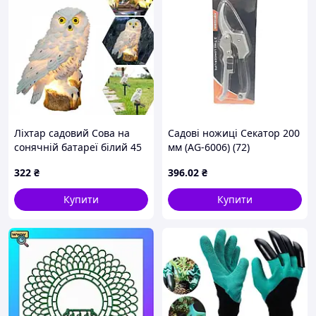
Ліхтар садовий Сова на
Садові ножиці Секатор 200
сонячній батареї білий 45
мм (AG-6006) (72)
см для декору саду
322
₴
396
.02
₴
Купити
Купити