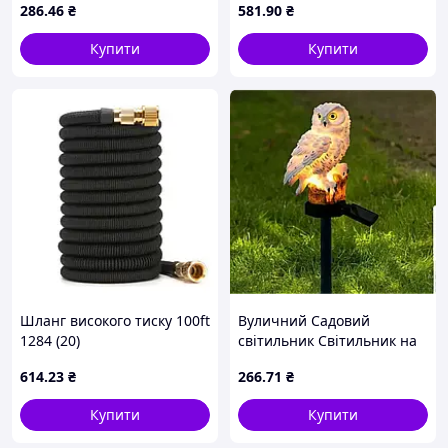
286
.46
₴
581
.90
₴
(144)
Купити
Купити
Шланг високого тиску 100ft
Вуличний Садовий
1284 (20)
світильник Світильник на
сонячній батареї Сова SF-
614
.23
₴
266
.71
₴
31 (50)
Купити
Купити