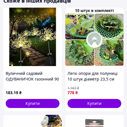
Схоже в інших продавців
Вуличний садовий
Легкі опори для полуниці
ОДУВАНИЧОК газонний 90
10 штук діаметр 23,5 см
solar 5887 (200)
пластикові підставки для
1 167
₴
підтримки ягідних рослин
183
.19
₴
778
₴
FLAME
Купити
Купити