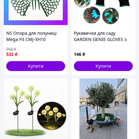
NS Опора для полуниці
Рукавички для саду
Mega Fit CMJ-XH10
GARDEN GENIE GLOVES з
підставка для ягід садова
кігтями для розпушування
792
₴
підставка для рослин
та посадки
532
₴
146
₴
d=23,5 см 10 шт Nes22/Q
Купити
Купити