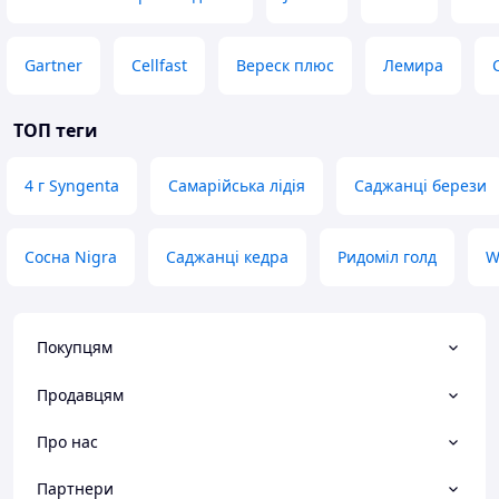
Gartner
Cellfast
Вереск плюс
Лемира
ТОП теги
4 г Syngenta
Самарійська лідія
Саджанці берези
Сосна Nigra
Саджанці кедра
Ридоміл голд
W
Покупцям
Продавцям
Про нас
Партнери