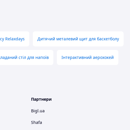
ісу Relaxdays
Дитячий металевий щит для баскетболу
ладаний стіл для напоїв
Інтерактивний аерохокей
Партнери
Bigl.ua
Shafa