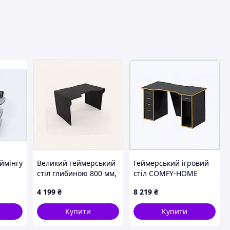
авця
еймінгу
Великий геймерський
Геймерський ігровий
стіл глибиною 800 мм,
стіл COMFY-HOME
B326
7X7A71939
Titan-OR 7B7B71950
4 199
₴
8 219
₴
Купити
Купити