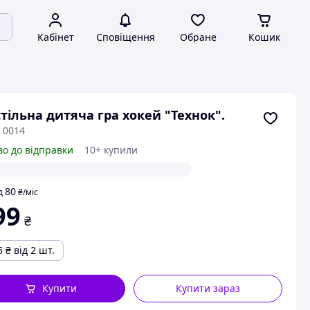
Кабінет
Сповіщення
Обране
Кошик
тільна дитяча гра хокей "Технок".
 0014
во до відправки
10+ купили
80
д
₴
/міс
99
₴
5
₴
від 2 шт.
Купити
Купити зараз