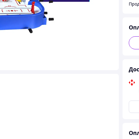
Прод
Оп
Дос
Опл