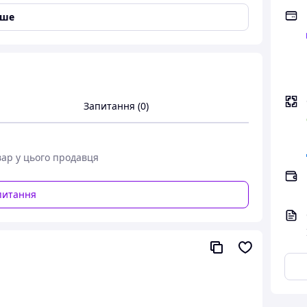
іше
у на спицях встановлені гравці. Рухаючи спиці,
ими. Настільний хокей розвиватиме уважність і
очуючими.
Запитання (0)
вар у цього продавця
питання