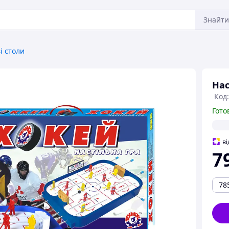
Знайти
і столи
Нас
Код:
Гото
ві
7
78