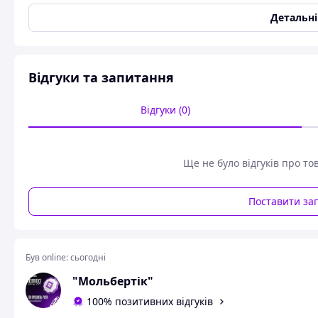
Вид
Хокей
Детальн
Настільна гра Хокей являє собою пластикове поле, на яком
малеча приборкає хокеїстів і таким чином управлятиме н
швидкість реакції, а також привчатиме до взаємодії з от
Відгуки та запитання
Стати:
Для всіх
Вік :
від 4 років
Відгуки (0)
Вага:
1280 г.
Ширина:
68 мм.
Висота:
376 мм.
Довжина:
533 мм.
Ще не було відгуків про то
Торгова марка:
TM Технок
Паковання:
Коробка
Поставити за
Був online:
сьогодні
"Мольбертік"
100% позитивних відгуків