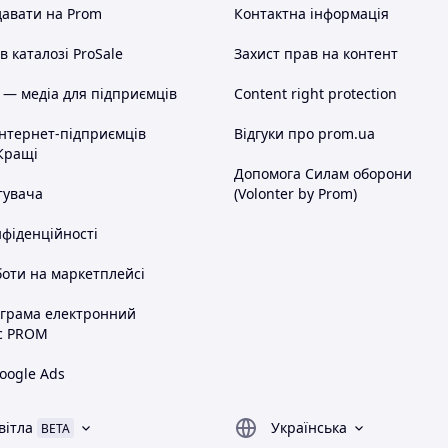
авати на Prom
Контактна інформація
 каталозі ProSale
Захист прав на контент
 — медіа для підприємців
Content right protection
інтернет-підприємців
Відгуки про prom.ua
Кращі
Допомога Силам оборони
тувача
(Volonter by Prom)
нфіденційності
оти на маркетплейсі
ограма електронний
с PROM
oogle Ads
вітла
Українська
BETA