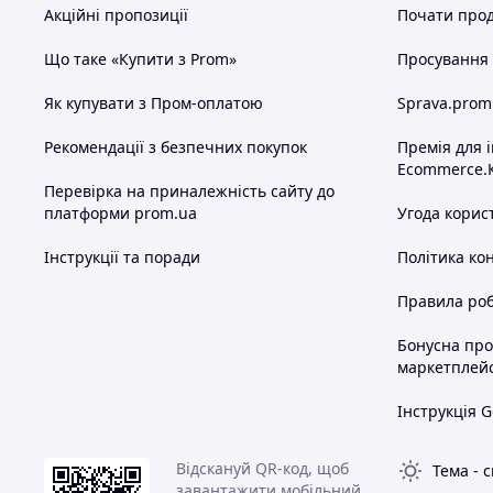
Акційні пропозиції
Почати прод
Що таке «Купити з Prom»
Просування в
Як купувати з Пром-оплатою
Sprava.prom
Рекомендації з безпечних покупок
Премія для 
Ecommerce.
Перевірка на приналежність сайту до
платформи prom.ua
Угода корис
Інструкції та поради
Політика ко
Правила роб
Бонусна пр
маркетплей
Інструкція G
Відскануй QR-код, щоб
Тема
-
с
завантажити мобільний