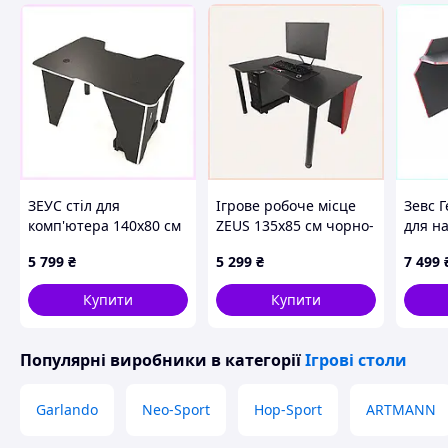
ЗЕУС стіл для
Ігрове робоче місце
Зевс Г
комп'ютера 140х80 см
ZEUS 135х85 см чорно-
для на
чорно-білий
червоне, P8102307PH
120 с
5 799
₴
5 299
₴
7 499
64530P23E
Купити
Купити
Популярні виробники
в категорії
Ігрові столи
Garlando
Neo-Sport
Hop-Sport
ARTMANN