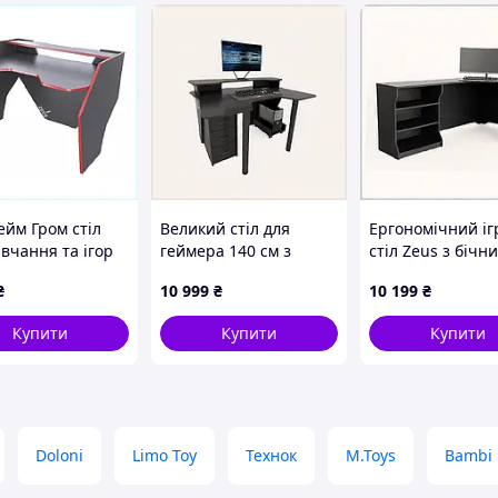
ейм Гром стіл
Великий стіл для
Ергономічний і
вчання та ігор
геймера 140 см з
стіл Zeus з бічн
м 902AM0346
полицею під екран,
полицями, 8CT1
₴
10 999
₴
10 199
₴
7AC7669C80
Купити
Купити
Купити
Doloni
Limo Toy
Технок
M.Toys
Bambi