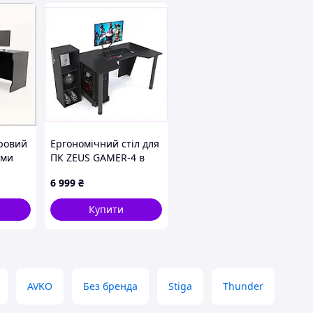
гровий
Ергономічний стіл для
ими
ПК ZEUS GAMER-4 в
06329
ігрову кімнату
6 999
₴
83XH8964E2
Купити
AVKO
Без бренда
Stiga
Thunder