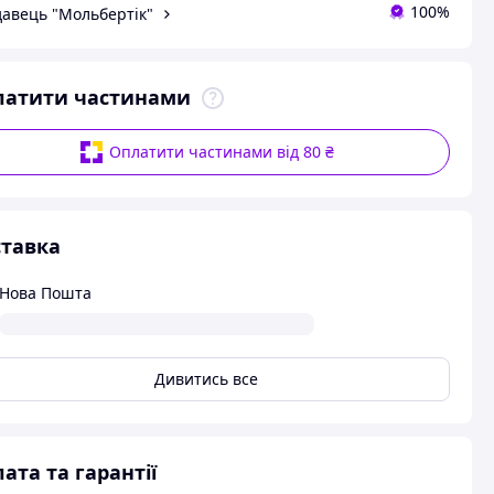
100%
авець "Мольбертік"
латити частинами
Оплатити частинами від 80 ₴
тавка
Нова Пошта
Дивитись все
ата та гарантії