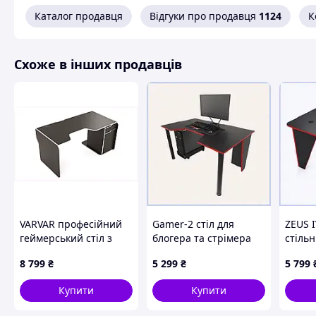
Каталог продавця
Відгуки про продавця
1124
К
Схоже в інших продавців
VARVAR професійний
Gamer-2 стіл для
ZEUS 
геймерський стіл з
блогера та стрімера
стіль
кабель-каналами,
135х80, 81B0P2306C
периф
8 799
₴
5 299
₴
5 799
X8C370923
6H4A5
Купити
Купити