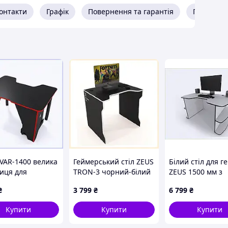
онтакти
Графік
Повернення та гарантія
Про прод
IVAR-1400 велика
Геймерський стіл ZEUS
Білий стіл для г
ниця для
TRON-3 чорний-білий
ZEUS 1500 мм з
ерії,
7P7H6698B2
полицями 81E02
₴
3 799
₴
6 799
₴
302T2
Купити
Купити
Купити