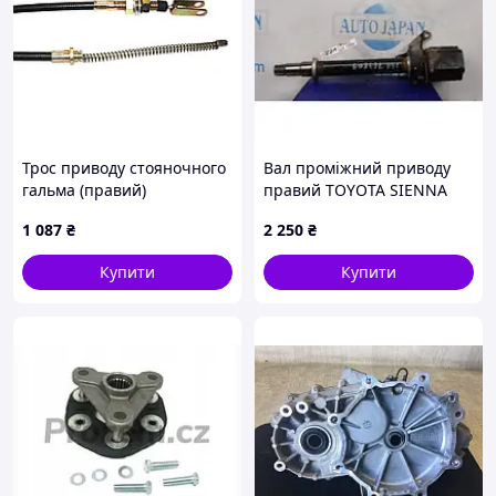
Трос приводу стояночного
Вал проміжний приводу
гальма (правий)
правий TOYOTA SIENNA
навантажувача Toyota
11-16
1 087
₴
2 250
₴
47504-16600-71
Купити
Купити