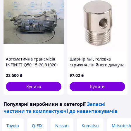
Автоматична трансмісія
Шарнір №1, головка
INFINITI Q50 15-20 31020-
стрижня лінійного двигуна
74X2E
22 500
₴
97
.02
₴
Купити
Купити
Популярні виробники
в категорії
Запасні
частини та комплектуючі до навантажувачів
Toyota
Q-FIX
Nissan
Komatsu
Mitsubish