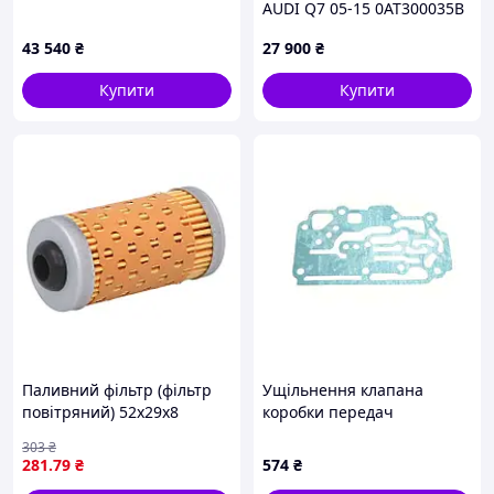
AUDI Q7 05-15 0AT300035B
43 540
₴
27 900
₴
Купити
Купити
Паливний фільтр (фільтр
Ущільнення клапана
повітряний) 52x29x8
коробки передач
BOMAG BP 18/45 D-2, BP
вилкового навантажувача
303
₴
20/50 D, BPR 25/40 D, BPR
Mitsubishi/Caterpillar
281
.79
₴
574
₴
25/45 D-3, BPR 25/50 D, BPR
9132803300