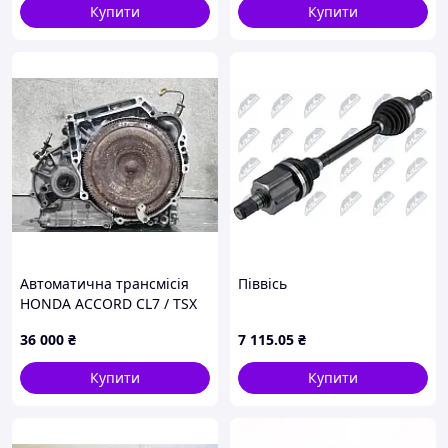
30/38
Купити
Купити
Автоматична трансмісія
Піввісь
HONDA ACCORD CL7 / TSX
03-08 20021-RCV-A00
36 000
₴
7 115
.05
₴
Купити
Купити