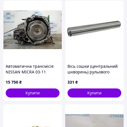
Автоматична трансмісія
Вісь сошки (центральний
NISSAN MICRA 03-11
шкворень) рульового
31020-3AX81
моста вилкового
15 750
₴
331
₴
навантажувача Komatsu
34B2411321
Купити
Купити