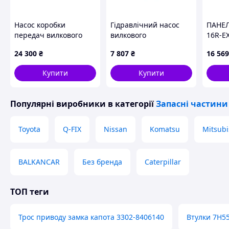
Насос коробки
Гідравлічний насос
ПАНЕЛ
передач вилкового
вилкового
16R-E
навантажувача Nissan
навантажувача
24 300
₴
7 807
₴
16 569
31340-51H00
Daewoo-Doosan
D514289
Купити
Купити
Популярні виробники
в категорії
Запасні частини
Toyota
Q-FIX
Nissan
Komatsu
Mitsubi
BALKANCAR
Без бренда
Caterpillar
ТОП теги
Трос приводу замка капота 3302-8406140
Втулки 7H5