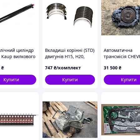
влічний циліндр
Вкладиші корінні (STD)
Автоматична
 Kaup вилкового
двигунів H15, H20,
трансмісія CHE
тажувача
H25, K15, K21, K25
TRAX 16-22 2427
₴
747
₴/комплект
31 500
₴
10021
вилкового
навантажувача Nissan
Купити
Купити
Купити
12247-50K00