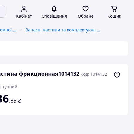
Кабінет
Сповіщення
Обране
Кошик
Запчастини до вантажопідйомної спецтехніки
Запасні частини та комплектуючі до навантажувачів
стина фрикционная1014132
Код: 1014132
ступний
36
.85
₴