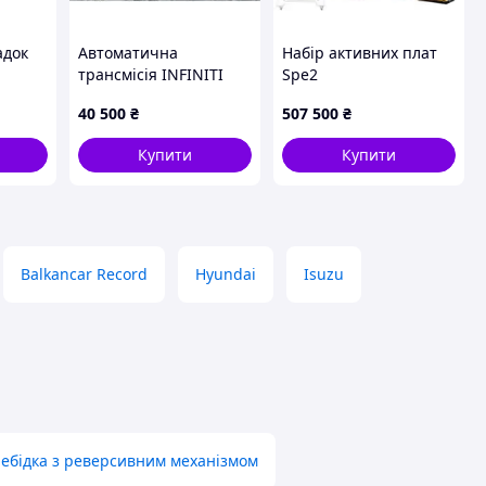
адок
Автоматична
Набір активних плат
трансмісія INFINITI
Spe2
G35 03-07 31000-
40 500
₴
507 500
₴
CM50D
Купити
Купити
Balkancar Record
Hyundai
Isuzu
лебідка з реверсивним механізмом