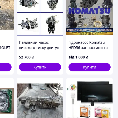
Паливний насос
Гідронасос Komatsu
VROLET
високого тиску двигун
HPD56 запчастини та
8585
Nissan TD-27,QD-32
ремонт
52 700
₴
від
1 000
₴
Купити
Купити