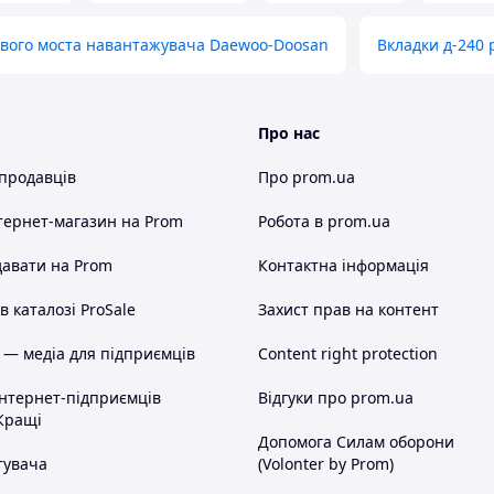
вого моста навантажувача Daewoo-Doosan
Вкладки д-240 
Про нас
 продавців
Про prom.ua
тернет-магазин
на Prom
Робота в prom.ua
авати на Prom
Контактна інформація
 каталозі ProSale
Захист прав на контент
 — медіа для підприємців
Content right protection
інтернет-підприємців
Відгуки про prom.ua
Кращі
Допомога Силам оборони
тувача
(Volonter by Prom)