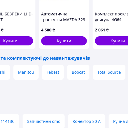
Ь БЕЗПЕКИ LHD-
Автоматична
Комплект прокл
XT
трансмісія MAZDA 323
двигуна 4G64
BJ 98-2003 FB09-19-
Mitsubishi
₴
4 500
₴
2 061
₴
090F
Купити
Купити
Купити
 та комплектуючі до навантажувачів
shi
Manitou
Febest
Bobcat
Total Source
511413C
Запчастини omc
Конектор 80 А
Ручна 