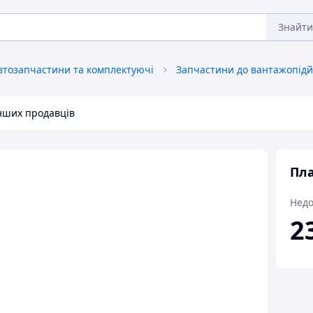
Знайти
втозапчастини та комплектуючі
інших продавців
Пла
Недо
2