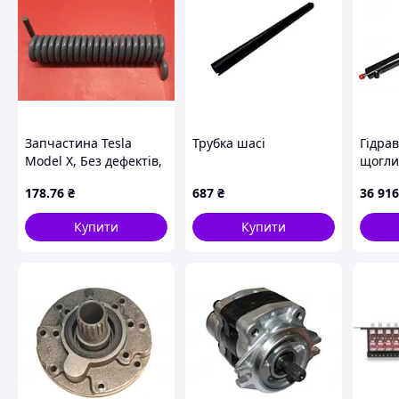
Запчастина Tesla
Трубка шасі
Гідра
Model X, Без дефектів,
щогли
Задн., Лев., 2018,
наван
178
.76
₴
687
₴
36 916
дорест. 2015-2021,
04322
104758100D, 28981 -
Купити
Купити
2131