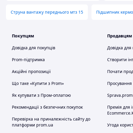
Струна вантажу переднього мтз 15
Підшипник кермо
Покупцям
Продавцям
Довідка для покупців
Довідка для
Prom-підтримка
Створити ін
Акційні пропозиції
Почати прод
Що таке «Купити з Prom»
Просування в
Як купувати з Пром-оплатою
Sprava.prom
Рекомендації з безпечних покупок
Премія для 
Ecommerce.
Перевірка на приналежність сайту до
платформи prom.ua
Угода корис