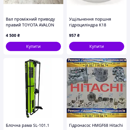
Вал проміжний приводу
Ущільнення поршня
правий TOYOTA AVALON
гідроциліндра K18
99-05 43030-07010
163х180х26,5
4 500
₴
957
₴
NBR+TPE+POM | KASTAS
K18-180-163
Купити
Купити
Блочна рама SL-101.1
Гідронасос HMGF68 Hitachi