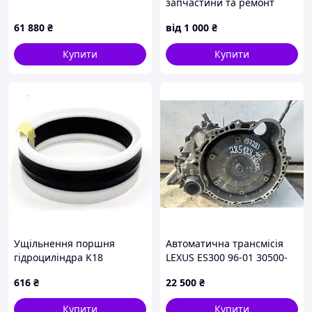
запчастини та ремонт
61 880
₴
від
1 000
₴
Купити
Купити
Ущільнення поршня
Автоматична трансмісія
гідроциліндра K18
LEXUS ES300 96-01 30500-
63,5х82,55х24,21
33211
616
₴
22 500
₴
NBR+TPE+POM | KASTAS
K18-082,55-063,5
Купити
Купити