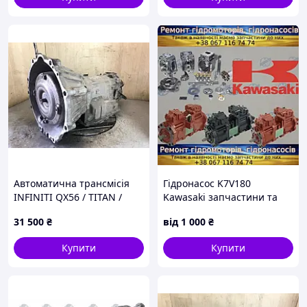
Автоматична трансмісія
Гідронасос K7V180
INFINITI QX56 / TITAN /
Kawasaki запчастини та
ARMADA 04-16 31020-63X7A
ремонт
31 500
₴
від
1 000
₴
Купити
Купити