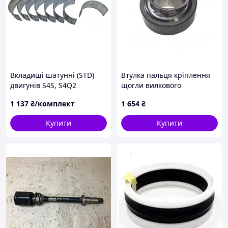
Вкладиші шатунні (STD)
Втулка пальця кріплення
двигунів S4S, S4Q2
щогли вилкового
вилкового навантажувача
навантажувача
1 137
₴/комплект
1 654
₴
Caterpillar/Mitsubishi
Jungheinrich 52023510
32A19-09011
Купити
Купити