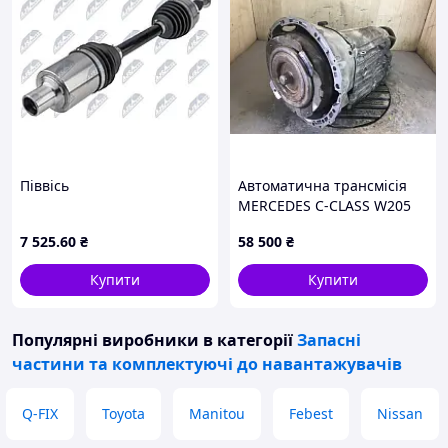
Піввісь
Автоматична трансмісія
MERCEDES C-CLASS W205
16-21 A 205 270 45 02
7 525
.60
₴
58 500
₴
Купити
Купити
Популярні виробники
в категорії
Запасні
частини та комплектуючі до навантажувачів
Q-FIX
Toyota
Manitou
Febest
Nissan