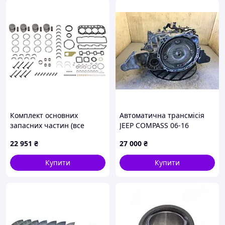
Комплект основних
Автоматична трансмісія
запасних частин (все
JEEP COMPASS 06-16
стандарт) для капітального
68219824AA
22 951
₴
27 000
₴
ремонту двигуна Komatsu
4D98E вилкового
Купити
Купити
навантажувача 16036479