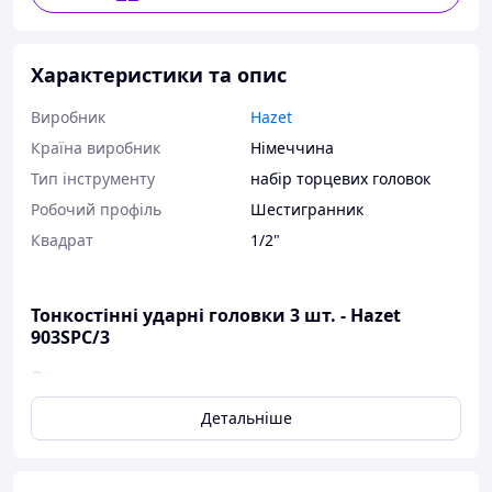
Характеристики та опис
Виробник
Hazet
Країна виробник
Німеччина
Тип інструменту
набір торцевих головок
Робочий профіль
Шестигранник
Квадрат
1/2"
Тонкостінні ударні головки 3 шт. - Hazet
903SPC/3
Опис:
З пластиковою вставкою для захисту поверхні
Детальніше
болтів
Зовнішня пластикова гільза (змінна) для захисту
дисків під час встановлення колісних болтів