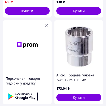
480
₴
138
₴
Купити
Купити
Alloid. Торцева головка
Персональні товарні
3/4", 12 ган. 19 мм
підбірки у додатку
(00000029364)
173
.04
₴
Купити