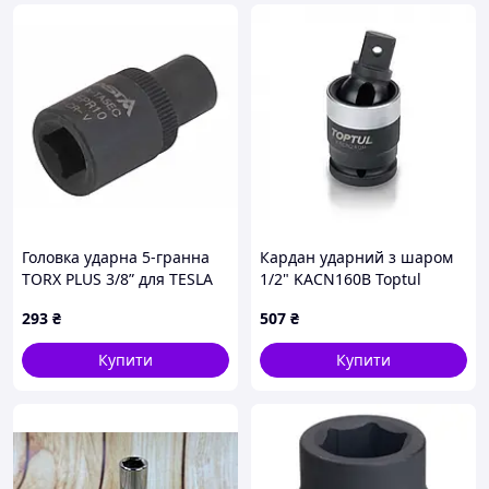
Головка ударна 5-гранна
Кардан ударний з шаром
TORX PLUS 3/8” для TESLA
1/2" KACN160B Toptul
ASTA A-TA5EC
293
₴
507
₴
Купити
Купити