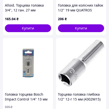
Alloid. Торцева головка
Головка для колісних гайок
3/4", 12 ган. 27 мм
1/2" 19 мм QUATROS
(00000029368)
QS90819
165
.04
₴
206
₴
Купити
Купити
Головка торцева Bosch
Торцева головка глибока
Impact Control 1/4" 13 мм
1/2" 12-г 15 мм (4302M15)
HANS
599
₴