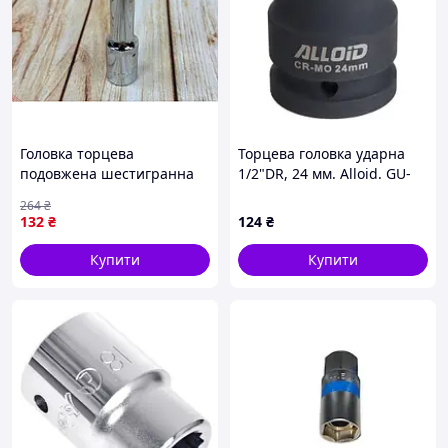
Головка торцева
Торцева головка ударна
подовжена шестигранна
1/2"DR, 24 мм. Alloid. GU-
1/2 дюйма 10 мм CrV для
50124
264
₴
професійного ремонту
132
₴
124
₴
автомобілів
Купити
Купити