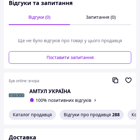
Відгуки та запитання
Пластикові гільзи з кольоровим кодуванням для
швидкого перебування потрібного розміру під
ключ
Відгуки (0)
Запитання (0)
Довга модель
З отвором під штифтовий фіксатор або стопорну
пружину та пазом для гумового кільця
Ще не було відгуків про товар у цього продавця
Комплект постачання:
Головка тонкостінна, ударна 1/2": 17 мм
Поставити запитання
Головка тонкостінна, ударна 1/2": 19 мм
Головка тонкостінна, ударна 1/2": 21 мм
* Інструмент Hazet рекомендований автомобільною
Був online:
вчора
групою VAG, концерном BMW и Mercedes-Benz
АМТУЛ УКРАЇНА
Hazet, Німеччина
100% позитивних відгуків
Каталог продавця
Відгуки про продавця
288
Кон
Доставка