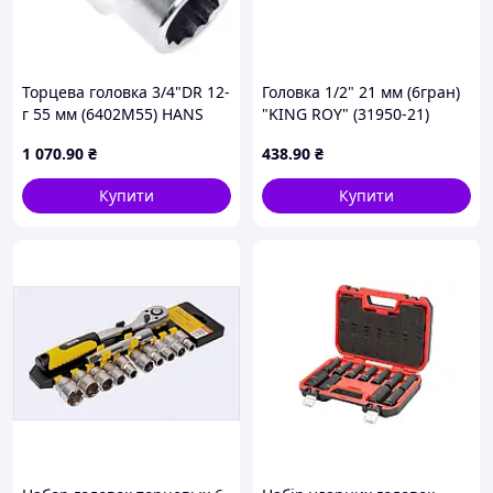
Торцева головка 3/4"DR 12-
Головка 1/2" 21 мм (6гран)
г 55 мм (6402M55) HANS
"KING ROY" (31950-21)
(00000008908)
СВІЧКА з магнітом (10 шт./
1 070
.90
₴
438
.90
₴
пач.)
Купити
Купити