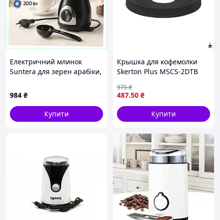
Електричний млинок
Крышка для кофемолки
Suntera для зерен арабіки,
Skerton Plus MSCS-2DTB
72K0B621P7
для идеального помола и
975
₴
сохранения аромата кофе
984
₴
487
.50
₴
Купити
Купити