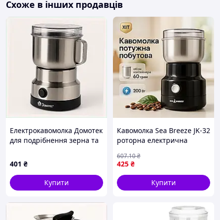
Схоже в інших продавців
Електрокавомолка Домотек
Кавомолка Sea Breeze JK-32
для подрібнення зерна та
роторна електрична
горіхів A3541T845
кавомолка для зерен
607
.10
₴
цукрової пудри та трав 200
401
₴
425
₴
Вт
Купити
Купити