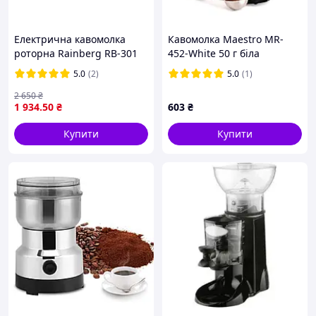
Електрична кавомолка
Кавомолка Maestro MR-
роторна Rainberg RB-301
452-White 50 г біла
300W iC227
5.0
(2)
5.0
(1)
2 650
₴
1 934
.50
₴
603
₴
Купити
Купити