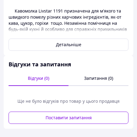
Кавомолка Livstar 1191 призначена для м'якого та
швидкого помелу різних харчових інгредієнтів, як-от
кава, цукор, горіхи тощо. Незамінна помічниця на
будь-якій кухні й особливо для справжніх прихильників
натуральної кави.
Детальніше
Кавомолка Livstar має невелику потужність 200 Вт.
Має швидкознімну верхню завантажувальну чашу,
виготовлену з прозорого міцного пластику, для легкості
контролю подрібнення, ножі виготовлені з неіржавкої
Відгуки та запитання
сталі. Для подрібнення передбачений ротаційний ніж.
Відгуки (0)
Запитання (0)
Кавомолки та іншу побутову техніку ви завжди
можете придбати в нашому інтернет-магазині
allens.com.ua за найнижчими цінами.
Ще не було відгуків про товар у цього продавця
Поставити запитання