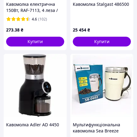
Кавомолка електрична
Кавомолка Stalgast 486500
150Вт, RAF-7113, 4 леза /
Жорнова
4.6
(102)
електрокавомолка для
кави та спецій
273
.38
₴
25 454
₴
Купити
Купити
Кавомолка Adler AD 4450
Мультифункціональна
кавомолка Sea Breeze
300Вт 3T7958E94