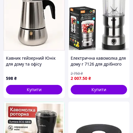
Кавник гейзерний Юнік
Електрична кавомолка для
для дому та офісу
дому r 7126 для дрібного
сріблястий на 4 чашки,
рівномірного помолу
2 750
₴
4M5E18616
зерен raf компактна та
598
₴
2 007
.50
₴
надійна в кухні
Купити
Купити