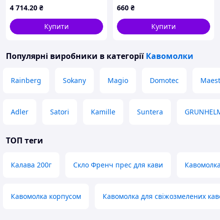
4 714
.20
₴
660
₴
Купити
Купити
Популярні виробники
в категорії
Кавомолки
Rainberg
Sokany
Magio
Domotec
Maest
Adler
Satori
Kamille
Suntera
GRUNHEL
ТОП теги
Калава 200г
Скло Френч прес для кави
Кавомолка
Кавомолка корпусом
Кавомолка для свіжозмелених кав