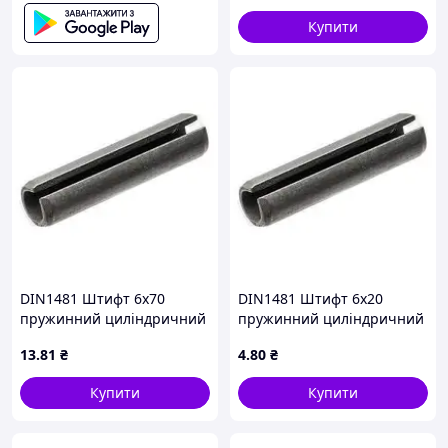
LODGY, LOGAN, LOGAN
EXPRESS, LOGAN II, LOGAN
Купити
DIN1481 Штифт 6х70
DIN1481 Штифт 6х20
пружинний циліндричний
пружинний циліндричний
розрізний, сталь без
розрізний, сталь без
13
.81
₴
4
.80
₴
покриття
покриття
Купити
Купити