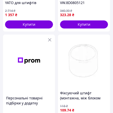
YATO для штифтів
VW.8D0805121
діаметром 3-8 мм
2 714
₴
340
.30
₴
завдовжки 180 мм у
1 357
₴
323
.28
₴
комплекті 6 штук
Купити
Купити
Фіксуючий штифт
Персональні товарні
(монтажна, між блоком
підбірки у додатку
циліндрів та головкою)
118
₴
DACIA DOKKER, DUSTER,
109
.74
₴