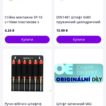
Стійка монтажна SP-16
DIN1481 Штифт 6х80
L=16мм пластикова з
пружинний циліндричний
клямками
розрізний, сталь без
4
.24
₴
15
.99
₴
покриття
Купити
Купити
Ручні вібітачі штифтів
Штiфт затискний VAG