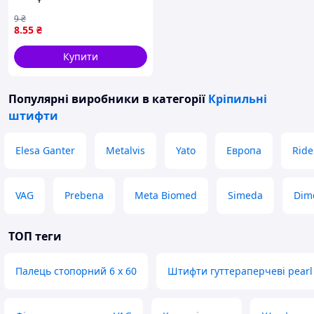
9
₴
8
.55
₴
Купити
Популярні виробники
в категорії
Кріпильні
штифти
Elesa Ganter
Metalvis
Yato
Европа
Ride
VAG
Prebena
Meta Biomed
Simeda
Dim
ТОП теги
Палець стопорний 6 х 60
Штифти гуттераперчеві pearl