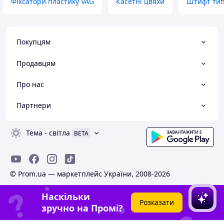
Фіксатори пластику VAG
Касетні цвяхи
Штифт тип
Покупцям
Продавцям
Про нас
Партнери
Тема
-
світла
BETA
© Prom.ua — маркетплейс України, 2008-2026
Наскільки
Розказати
зручно на Промі?