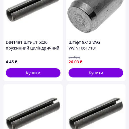
DIN1481 Штифт 5х26
Штіфт 8Х12 VAG
пружинний циліндричний
VW.N10617101
розрізний, сталь без
27
.40
₴
покриття
4
.45
₴
26
.03
₴
Купити
Купити