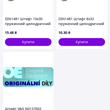
DIN1481 Штифт 10х30
DIN1481 Штифт 8х32
пружинний циліндричний
пружинний циліндричний
розрізний, сталь без
розрізний, сталь без
15
.48
₴
10
.30
₴
покриття
покриття
Купити
Купити
Штифт VAG N0137602