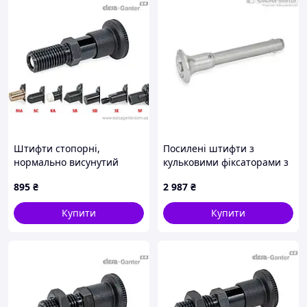
Штифти стопорні,
Посилені штифти з
нормально висунутий
кульковими фіксаторами з
стрижень, різні
нержавіючої сталі GN
895
₴
2 987
₴
наконечники GN 81700-8-
113.10-5-30
12-C-KA-ST
Купити
Купити