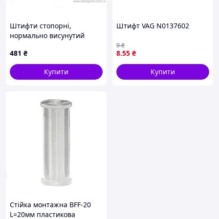
Штифти стопорні,
Штифт VAG N0137602
нормально висунутий
стрижень, різні
9
₴
481
₴
8
.55
₴
наконечники GN 81700-5-
8-B-SD-ST
Купити
Купити
Стійка монтажна BFF-20
L=20мм пластикова