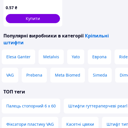
0
.57
₴
Купити
Популярні виробники
в категорії
Кріпильні
штифти
Elesa Ganter
Metalvis
Yato
Европа
Ride
VAG
Prebena
Meta Biomed
Simeda
Dim
ТОП теги
Палець стопорний 6 х 60
Штифти гуттераперчеві pearl
Фіксатори пластику VAG
Касетні цвяхи
Штифт тип