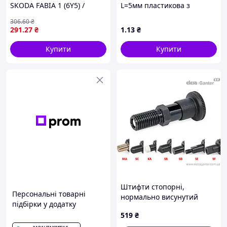
SKODA FABIA 1 (6Y5) /
L=5мм пластикова з
SKODA OCTAVIA 2 (1Z3)
клямками
306
.60
₴
1999-2013 г.
291
.27
₴
1
.13
₴
Купити
Купити
Штифти стопорні,
Персональні товарні
нормально висунутий
підбірки у додатку
стрижень, різні
519
₴
наконечники GN 81700-5-