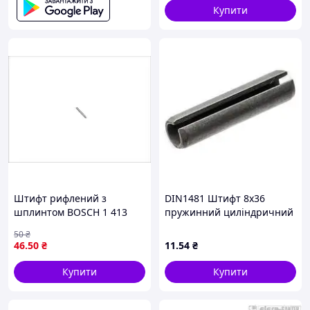
8-C-SC-ST
Купити
Штифт рифлений з
DIN1481 Штифт 8х36
шплинтом BOSCH 1 413
пружинний циліндричний
127 017
розрізний, сталь без
50
₴
покриття
46
.50
₴
11
.54
₴
Купити
Купити