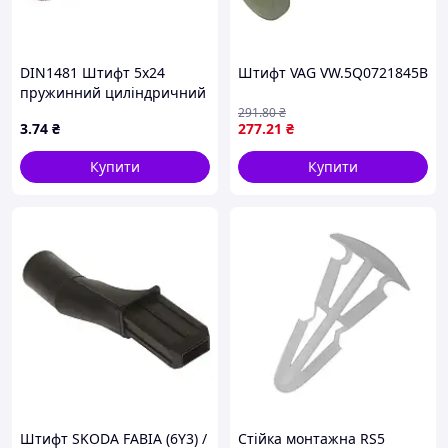
DIN1481 Штифт 5х24
Штифт VAG VW.5Q0721845B
пружинний циліндричний
розрізний, сталь без
291
.80
₴
3
.74
₴
277
.21
₴
покриття
Купити
Купити
Штифт SKODA FABIA (6Y3) /
Стійка монтажна RS5