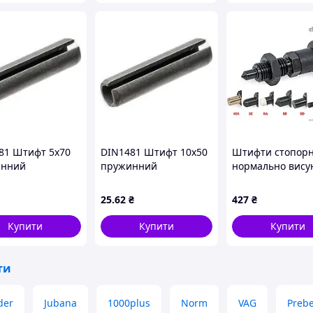
81 Штифт 5х70
DIN1481 Штифт 10х50
Штифти стопорн
инний
пружинний
нормально вису
дричний
циліндричний
стрижень, різні
ний, сталь без
розрізний, сталь без
наконечники G
25
.62
₴
427
₴
ття
покриття
81700-5-8-BK-SF-
Купити
Купити
Купити
ти
der
Jubana
1000plus
Norm
VAG
Preb