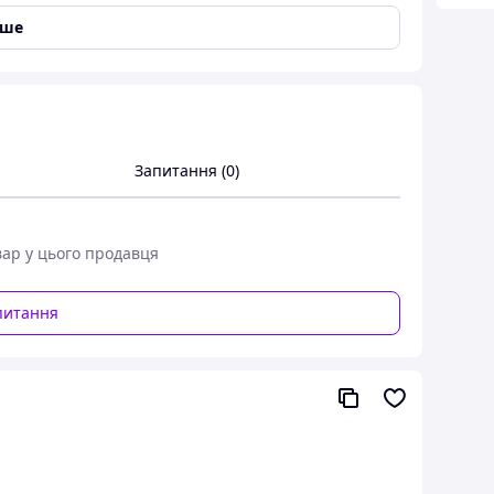
 РОЗМІРИ
іше
Запитання (0)
вар у цього продавця
питання