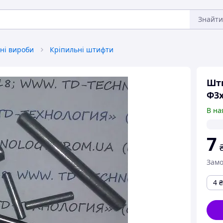
Знайти
ні вироби
Кріпильні штифти
Шти
Ф3х
В на
7
Замо
4
₴