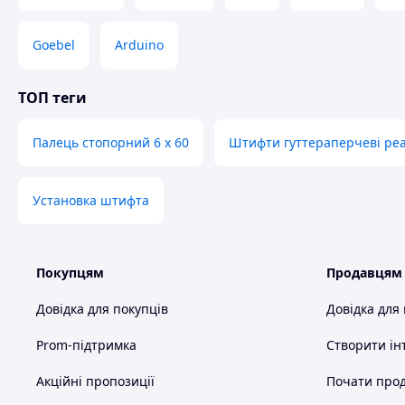
Goebel
Arduino
ТОП теги
Палець стопорний 6 х 60
Штифти гуттераперчеві pear
Установка штифта
Покупцям
Продавцям
Довідка для покупців
Довідка для
Prom-підтримка
Створити ін
Акційні пропозиції
Почати прод