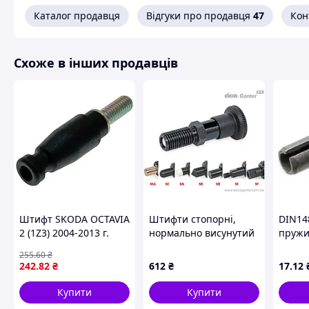
Каталог продавця
Відгуки про продавця
47
Кон
Схоже в інших продавців
Штифт SKODA OCTAVIA
Штифти стопорні,
DIN14
2 (1Z3) 2004-2013 г.
нормально висунутий
пруж
стрижень, різні
цилін
255
.60
₴
наконечники GN
розріз
242
.82
₴
612
₴
17
.12
81700-8-12-C-SD-ST
покри
Купити
Купити