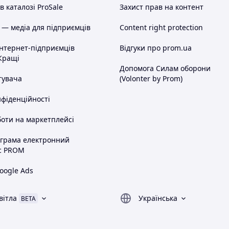
 каталозі ProSale
Захист прав на контент
 — медіа для підприємців
Content right protection
інтернет-підприємців
Відгуки про prom.ua
Кращі
Допомога Силам оборони
тувача
(Volonter by Prom)
нфіденційності
оти на маркетплейсі
ограма електронний
с PROM
oogle Ads
вітла
Українська
BETA