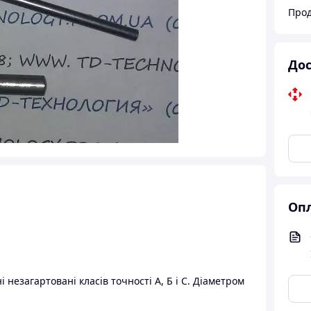
Прод
Дос
Опл
езагартовані класів точності А, Б і С. Діаметром