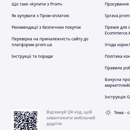
Що таке «Купити з Prom»
Просування в
Як купувати з Пром-оплатою
Sprava.prom
Рекомендації з безпечних покупок
Премія для 
Ecommerce.
Перевірка на приналежність сайту до
платформи prom.ua
Угода корис
Інструкції та поради
Політика ко
Правила роб
Бонусна пр
маркетплей
Інструкція G
Відскануй QR-код, щоб
Тема
-
с
завантажити мобільний
додаток