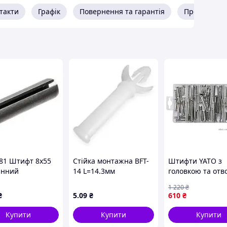
такти
Графік
Повернення та гарантія
Про продав
81 Штифт 8х55
Стійка монтажна BFT-
Штифти YATO з
инний
14 L=14.3мм
головкою та от
дричний
пластикова з клямкою
для кріплення в
1 220
₴
ний, сталь без
та металі набір 
₴
5
.09
₴
610
₴
ття
Купити
Купити
Купити