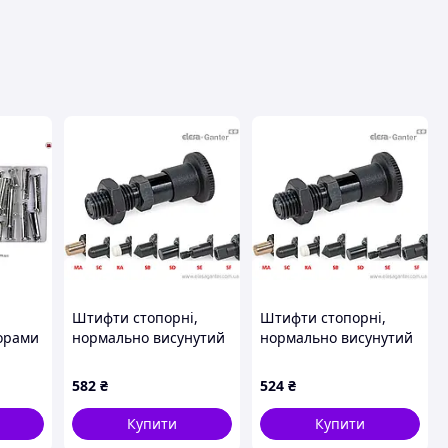
ця
Штифти стопорні,
Штифти стопорні,
ворами
нормально висунутий
нормально висунутий
 дереві
стрижень, різні
стрижень, різні
60 шт
наконечники GN
наконечники GN
582
₴
524
₴
81700-8-12-CK-SE-ST
81700-5-8-CK-SD-ST
Купити
Купити