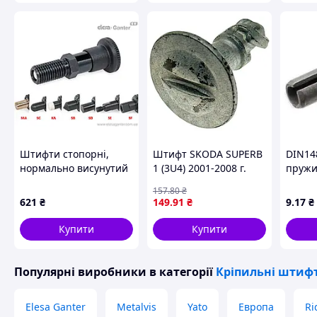
Штифти стопорні,
Штифт SKODA SUPERB
DIN14
нормально висунутий
1 (3U4) 2001-2008 г.
пруж
стрижень, різні
цилін
157
.80
₴
наконечники GN
розріз
621
₴
149
.91
₴
9
.17
₴
81700-8-12-C-MA-ST
покри
Купити
Купити
Популярні виробники
в категорії
Кріпильні штиф
Elesa Ganter
Metalvis
Yato
Европа
Ri