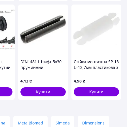
і,
DIN1481 Штифт 5х30
Стійка монтажна SP-13
нутий
пружинний
L=12,7мм пластикова з
циліндричний
клямками
N
розрізний, сталь без
4
.13
₴
4
.98
₴
ST
покриття
Купити
Купити
ena
Meta Biomed
Simeda
Dimensions