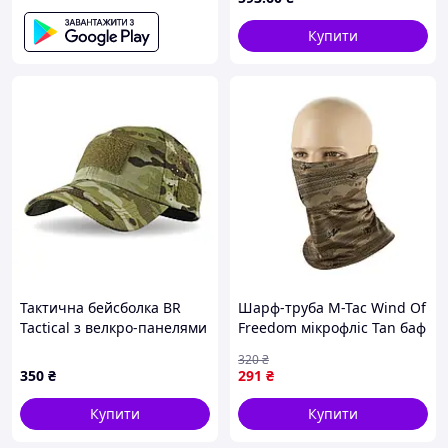
Купити
Тактична бейсболка BR
Шарф-труба M-Tac Wind Of
Tactical з велкро-панелями
Freedom мікрофліс Tan баф
та вентиляцією
демісезонний
320
₴
універсальний L/XL [n-
350
₴
291
₴
4042]
Купити
Купити