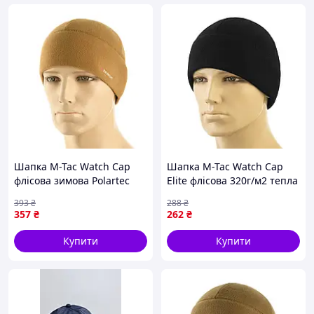
Шапка M-Tac Watch Cap
Шапка M-Tac Watch Cap
флісова зимова Polartec
Elite флісова 320г/м2 тепла
Coyote під шолом XL {4056-
під шолом Black M |neper-
393
₴
288
₴
piho}
4002|
357
₴
262
₴
Купити
Купити