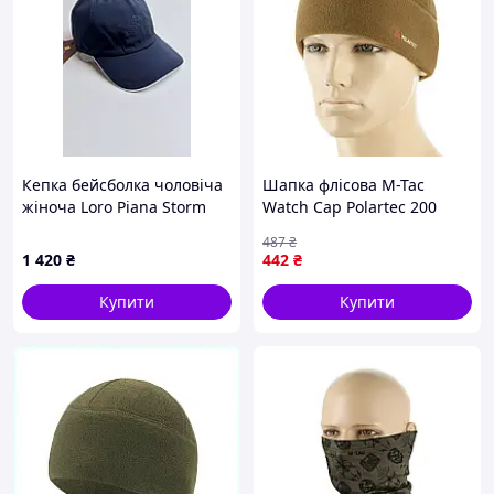
Кепка бейсболка чоловіча
Шапка флісова M-Tac
жіноча Loro Piana Storm
Watch Cap Polartec 200
System® Baseball Cap
тепла тактична Coyote
487
₴
Brown L |neper-4056|
1 420
₴
442
₴
Купити
Купити