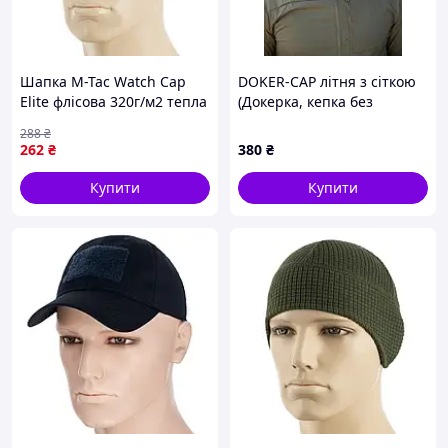
Шапка M-Tac Watch Cap
DOKER-CAP літня з сіткою
Elite флісова 320г/м2 тепла
(Докерка, кепка без
White L |neper-4002|
козирка, з ліпучкою)
288
₴
мультикам
262
₴
380
₴
Купити
Купити