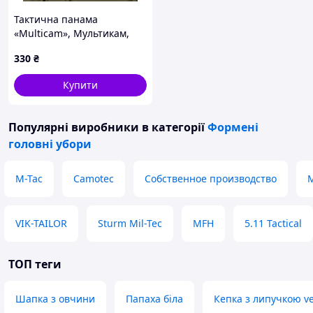
Тактична панама
«Multicam», Мультикам,
56/58
330
₴
Купити
Популярні виробники
в категорії
Формені
головні убори
M-Tac
Camotec
Собственное производство
M
VIK-TAILOR
Sturm Mil-Tec
MFH
5.11 Tactical
ТОП теги
Шапка з овчини
Папаха біла
Кепка з липучкою ve