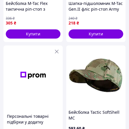
Бейсболка M-Tac Flex
Шапка-підшоломник M-Tac
тактична ріп-стоп з
Gen.II фліс ріп-стоп Army
липучкою Dark Navy Blue
Olive тепла під шолом L
336
₴
240
₴
L/XL [n-4053]
{4057-piho}
305
₴
218
₴
Купити
Купити
Бейсболка Tactic SoftShell
Персональні товарні
MC
підбірки у додатку
593
.60
₴