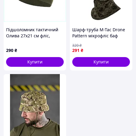
Підшоломник тактичний
Шарф-труба M-Tac Drone
Олива 27х21 см фліс,
Pattern мікрофліс баф
X846249C2C
тактичний Dark Olive L/XL
320
₴
(4042-vart)
290
₴
291
₴
Купити
Купити