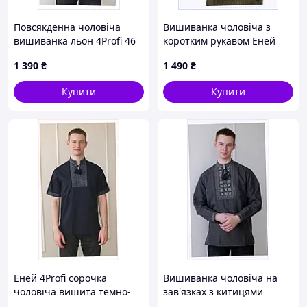
Повсякденна чоловіча
Вишиванка чоловіча з
вишиванка льон 4Profi 46
коротким рукавом Еней
розмір 8BA613897A
хакі 4Profi 56, 86138M9H0
1 390
₴
1 490
₴
Купити
Купити
Еней 4Profi сорочка
Вишиванка чоловіча на
чоловіча вишита темно-
зав'язках з китицями
синя лляна XC8613883
темно-сіра, 8E613B9X01