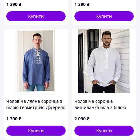
1 390
₴
1 390
₴
Купити
Купити
Чоловіча лляна сорочка з
Чоловіча сорочка
білою геометрією Джерело
вишиванка біла з білою
8613E89B3
вишивкою
1 390
₴
2 090
₴
Купити
Купити