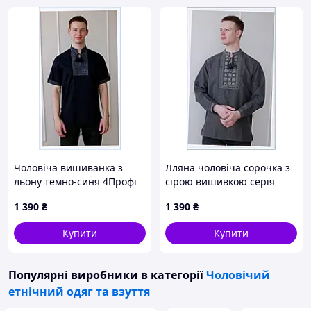
Чоловіча вишиванка з
Лляна чоловіча сорочка з
льону темно-синя 4Профі
сірою вишивкою серія
Еней 8C6E13879
Джерело 8X613902X
1 390
₴
1 390
₴
Купити
Купити
Популярні виробники
в категорії
Чоловічий
етнічний одяг та взуття