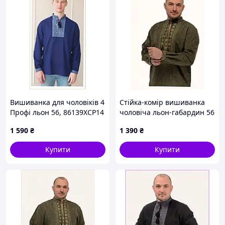
Вишиванка для чоловіків 4
Стійка-комір вишиванка
Профі льон 56, 86139XCP14
чоловіча льон-габардин 56
хакі, 8H613908A
1 590
₴
1 390
₴
Купити
Купити