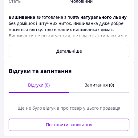
Стать
Чоловічий
Вишиванка
виготовлена з
100%
натурального льону
без домішок і штучних ниток. Вишиванка дуже добре
носиться влітку: тіло в наших вишиванках дихає.
Вишиванки не розтягуються, не сідають, стираються в
автоматі. Носіння натуральних виробів не викликає
алергії.
Детальніше
Дані
вишиванки
є ексклюзивним товаром для
продажу, так як не виробляються масово по всій
Україні. Наші вишивки продаються
від виробника
.
Відгуки та запитання
Тому торгівля відбувається як
оптом
, так і в
роздріб
.
Вишиваночки продаються в деяких районах Карпат.
Відгуки (0)
Запитання (0)
Користуються популярністю на Сорочинському
ярмарку.
Ще не було відгуків про товар у цього продавця
Вишиванка
виготовлена з
100% натурального льону
Поставити запитання
без жодних домішок і штучних ниток. Вишиванка дуже
добре носитися влітку: тіло в наших вишиванках дихає.