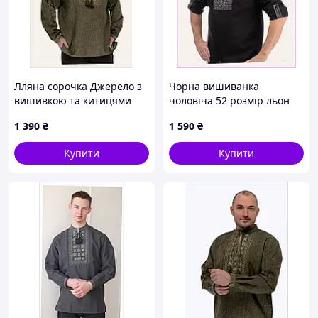
Лляна сорочка Джерело з
Чорна вишиванка
вишивкою та китицями
чоловіча 52 розмір льон
оливкова 8E6139B06
4Профі 86139K24KH
1 390
₴
1 590
₴
Купити
Купити