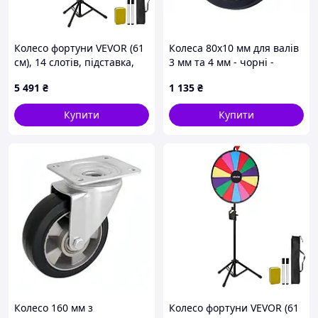
Колесо фортуни VEVOR (61
Колеса 80x10 мм для валів
см), 14 слотів, підставка,
3 мм та 4 мм - чорні -
регульована висота,
Pololu 3690
5 491
₴
1 135
₴
рулетка для лотерей,
дошка, гумка та 2 фішки, 6
Купити
Купити
кольорів,
Колесо 160 мм з
Колесо фортуни VEVOR (61