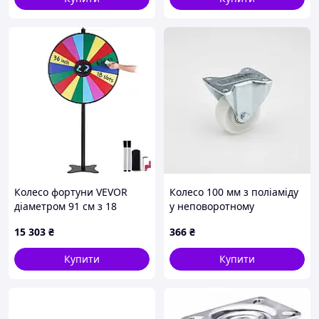
(400 кг)
Колесо фортуни VEVOR
Колесо 100 мм з поліаміду
діаметром 91 см з 18
у неповоротному
осередками, рулетка з
кронштейні "Light" з
15 303
₴
366
₴
маркером для сухого
майданчиком (150 кг)
стирання та 2 фішками,
Купити
Купити
для розміщення на столі