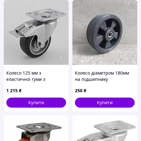
Колесо 125 мм з
Колесо діаметром 180мм
еластичної гуми з
на підшипнику
поворотним
1 215
₴
250
₴
середньопосиленим
кронштейном і гальмом
Купити
Купити
(250 кг)