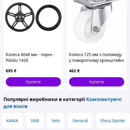
Колеса 60x8 мм - чорні -
Колесо 125 мм з поліаміду
Pololu 1420
у поворотному кронштейні
"Light" з майданчиком (200
695
₴
462
₴
кг)
Купити
Купити
Популярні виробники
в категорії
Комплектуючі
для візків
KAMA
SNB
Yato
General
Elesa Ganter