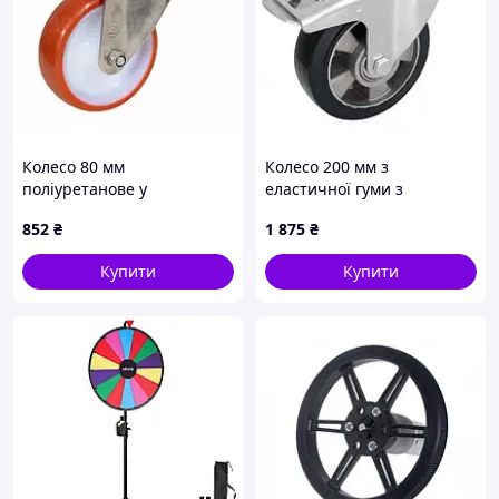
Колесо 80 мм
Колесо 200 мм з
поліуретанове у
еластичної гуми з
поворотному
поворотним
852
₴
1 875
₴
нержавіючому глянцевому
середньопосиленим
кронштейні з
кронштейном і гальмом
Купити
Купити
майданчиком
(500 кг)