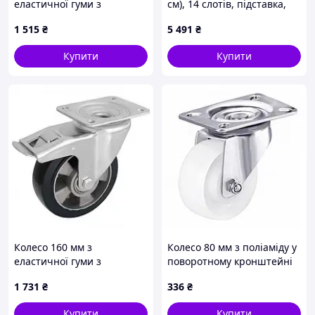
еластичної гуми з
см), 14 слотів, підставка,
поворотним
регульована висота,
1 515
₴
5 491
₴
середньопосиленим
рулетка для лотерей,
кронштейном (200 кг)
дошка, гумка та 2 фішки, 6
Купити
Купити
кольорів,
Колесо 160 мм з
Колесо 80 мм з поліаміду у
еластичної гуми з
поворотному кронштейні
поворотним
"Light" з майданчиком (130
1 731
₴
336
₴
середньопосиленим
кг)
кронштейном і гальмом
Купити
Купити