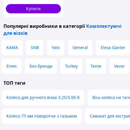
Купити
Популярні виробники
в категорії
Комплектуючі
для візків
KAMA
SNB
Yato
General
Elesa Ganter
Emes
Без бренда
Turkey
Tente
Vevor
ТОП теги
Колесо для ручного візка 3.25/3.00-8
Вісь колеса на тач
Колесо 75 мм поворотне з гальмом
Самокат для екстри