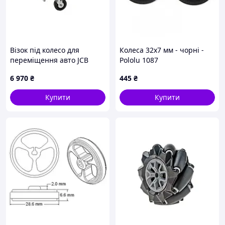
Візок під колесо для
Колеса 32х7 мм - чорні -
переміщення авто JCB
Pololu 1087
Tools JCB-TX9009
6 970
₴
445
₴
Купити
Купити