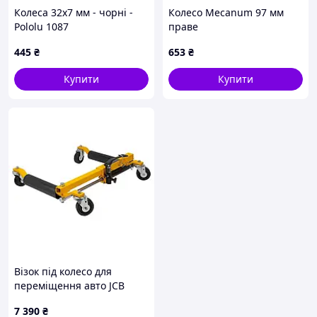
Колеса 32х7 мм - чорні -
Колесо Mecanum 97 мм
Pololu 1087
праве
445
₴
653
₴
Купити
Купити
Візок під колесо для
переміщення авто JCB
Tools JCB-TX9012
7 390
₴