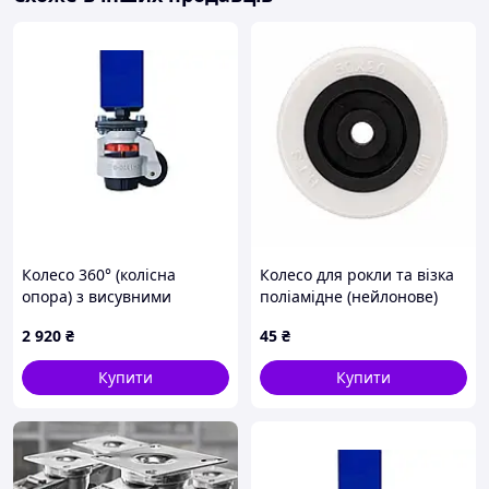
Колесо 360° (колісна
Колесо для рокли та візка
опора) з висувними
поліамідне (нейлонове)
ніжками
50×20 мм з підшипником,
2 920
₴
45
₴
вісь 8 мм
Купити
Купити