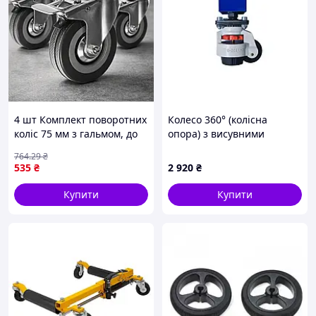
4 шт Комплект поворотних
Колесо 360° (колісна
коліс 75 мм з гальмом, до
опора) з висувними
220 кг, MALATEC,
ніжками
764
.29
₴
Сріблястий / Поворотні
535
₴
2 920
₴
колеса для візків
Купити
Купити