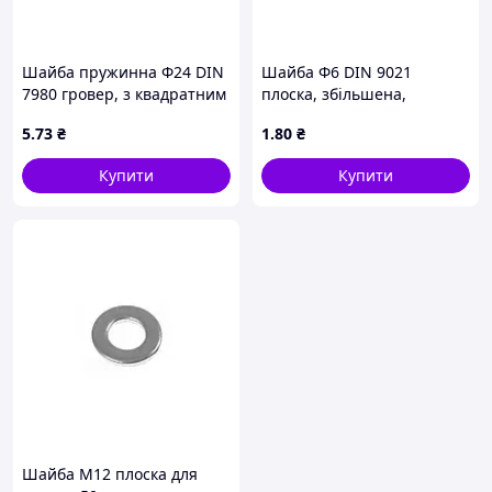
Шайба пружинна Ф24 DIN
Шайба Ф6 DIN 9021
7980 гровер, з квадратним
плоска, збільшена,
перерізом, оцинкований
нержавіюча А2
5
.73
₴
1
.80
₴
Купити
Купити
Шайба М12 плоска для