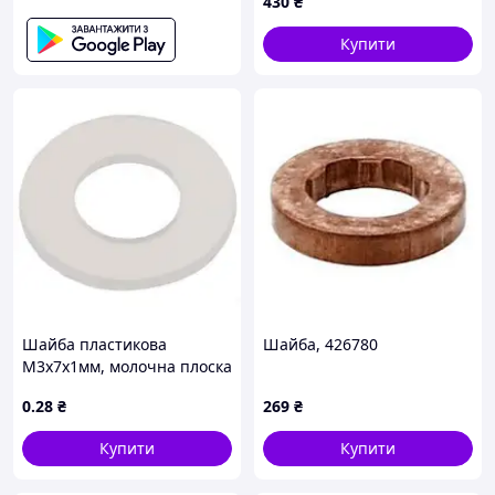
430
₴
Купити
Шайба пластикова
Шайба, 426780
M3x7x1мм, молочна плоска
PA66
0
.28
₴
269
₴
Купити
Купити