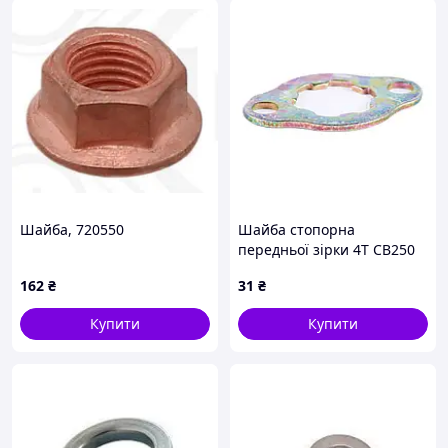
Шайба, 720550
Шайба стопорна
передньої зірки 4T ​​CB250
AMG, TM-N-274001
162
₴
31
₴
Купити
Купити