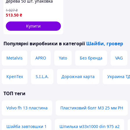
дерева 50 шт. упаковка
DIN 440 для кріплення та
1 027
₴
монтажу виробів
513
.50
₴
Купити
Популярні виробники
в категорії
Шайби, гровер
Metalvis
APRO
Yato
Без бренда
VAG
КрепТех
S.I.L.A.
Дорожная карта
Украина Т
ТОП теги
Volvo fh 13 пластина
Пластиковий болт M3 25 мм PH
Шайба завтовшки 1
Шпилька м33х1000 din 975 а2