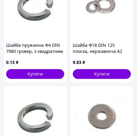
Шайба пружинна Ф4 DIN
Шайба Ф18 DIN 125
7980 гровер, з квадратним
плоска, нержавіюча А2
перерізом, оцинкованний
0
.13
₴
9
.83
₴
Купити
Купити