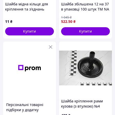
Шайба мідна кільце для
Шайба збільшена 12 на 37
кріплення та з'єднань
в упаковці 100 штук ТМ NA
стійка до корозії для
для надійного кріплення
1 045
₴
автомобілів і електроніки
та міцних напоїв
11
₴
522
.50
₴
Купити
Купити
Шайба кріплення рами
Персональні товарні
кузова (з втулкою) №4
підбірки у додатку
(6014331000) SsangYong