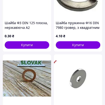
Шайба Ф3 DIN 125 плоска,
Шайба пружинна Ф16 DIN
нержавіюча А2
7980 гровер, з квадратним
перерізом, нержавіюча
0
.30
₴
4
.10
₴
сталь А2
Купити
Купити