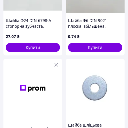
Шайба Ф24 DIN 6798-А
Шайба Ф6 DIN 9021
стопорна зубчаста,
плоска, збільшена,
оцинкована
оцинкована
27
.07
₴
0
.74
₴
Купити
Купити
Шайба шліцьова