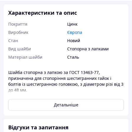
Характеристики та опис
Покриття
Цинк
Виробник
Європа
Стан
Новий
Вид шайби
Стопорна з лапками
Матеріал шайби
Сталь
Шайба стопорна з лапкою за ГОСТ 13463-77,
призначена для стопоріння шестигранних гайок і
болтів із шестигранною головкою, з діаметром різі від 3
до 48 мм.
Металевий кріпильний виріб застосовується в вузлах,
Детальніше
системах, які відчувають вібраційні навантаження. За
допомогою язичків, які в монтажному положенні
загинаються на межі гайки або болта, відбувається
надійна фіксація метизів у потрібному положенні.
Відгуки та запитання
Шайба виготовляється у 2 виробах з однією лапкою й