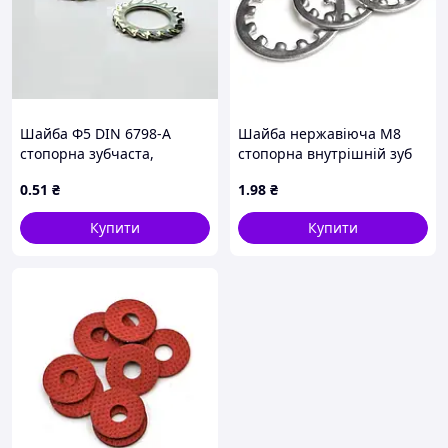
Шайба Ф5 DIN 6798-А
Шайба нержавіюча М8
стопорна зубчаста,
стопорна внутрішній зуб
оцинкована
нерж. 304 DIN6797J
0
.51
₴
1
.98
₴
Купити
Купити