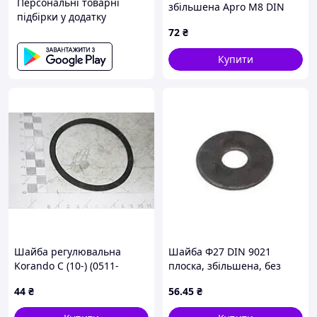
Персональні товарні
збільшена Apro М8 DIN
підбірки у додатку
9021 (50 шт.) (7N08-2)
72
₴
Купити
Шайба регулювальна
Шайба Ф27 DIN 9021
Korando C (10-) (0511-
плоска, збільшена, без
037082) SsangYong
покриття
44
₴
56
.45
₴