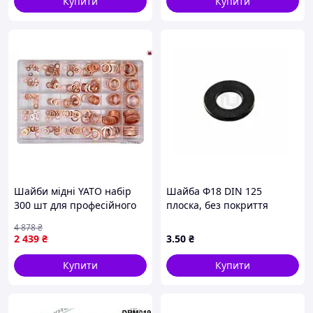
Купити
Купити
Шайби мідні YATO набір
Шайба Ф18 DIN 125
300 шт для професійного
плоска, без покриття
та домашнього
4 878
₴
використання для
2 439
₴
3
.50
₴
надійного кріплення
Купити
Купити