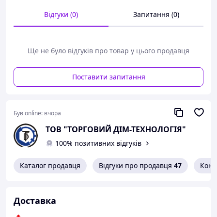
двома лапками.
Відгуки (0)
Запитання (0)
Основним матеріалом виготовлення є сталь 08кп,
також шайба виготовляється з неіржавкої сталі, латуні,
міді.
Ще не було відгуків про товар у цього продавця
РОЗМІРИ І КОНСТРУКЦІЯ
Поставити запитання
Був online:
вчора
ТОВ "ТОРГОВИЙ ДІМ-ТЕХНОЛОГІЯ"
100% позитивних відгуків
Каталог продавця
Відгуки про продавця
47
Конт
Доставка