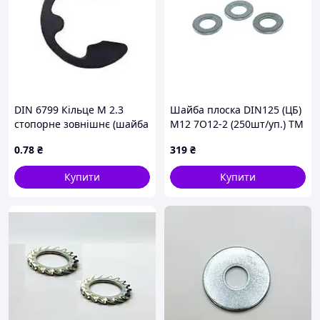
DIN 6799 Кільце М 2.3
Шайба плоска DIN125 (ЦБ)
стопорне зовнішнє (шайба
М12 7O12-2 (250шт/уп.) ТМ
стопорна)
КРЕПТЕХ
0
.78
₴
319
₴
Купити
Купити
Дивитися інші стопорні шайби