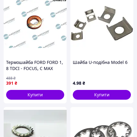
Термошайба FORD FORD 1,
Шайба U-подібна Model 6
8 TDCI - FOCUS, C MAX
2004-->; TRANSIT CONNECT
488
₴
2006-->; MONDEO 2007-->;
391
₴
4
.98
₴
GALAXY 2006--> DR MOTOR
(DRM019)
Купити
Купити