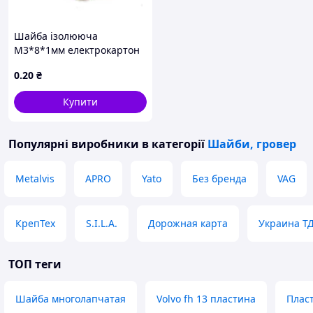
Шайба ізолююча
М3*8*1мм електрокартон
0
.20
₴
Купити
Популярні виробники
в категорії
Шайби, гровер
Metalvis
APRO
Yato
Без бренда
VAG
КрепТех
S.I.L.A.
Дорожная карта
Украина Т
ТОП теги
Шайба многолапчатая
Volvo fh 13 пластина
Плас