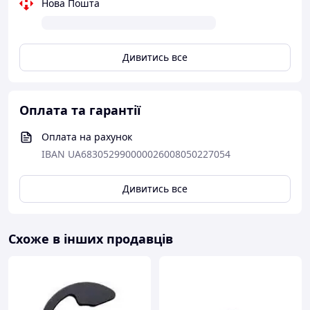
Нова Пошта
Дивитись все
Оплата та гарантії
ПАРАМЕТРИ ВСТАНОВКИ КАЙБ З НІКОМ
Оплата на рахунок
IBAN UA683052990000026008050227054
Дивитись все
Схоже в інших продавців