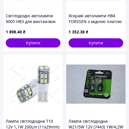
Світлодіодні автолампи
Яскраві автолампи HB4
9005 HB3 для вантажівок
TORSSEN з мідною платою
24V Geermax A9016M717
178HMT0515
1 898
.40
₴
1 352
.38
₴
Купити
Купити
Лампа світлодіодна T10
Лампа світлодіодна
12V 1,1W 200Lm (11x29mm)
W21/5W 12V (7443) 1W/4,2W