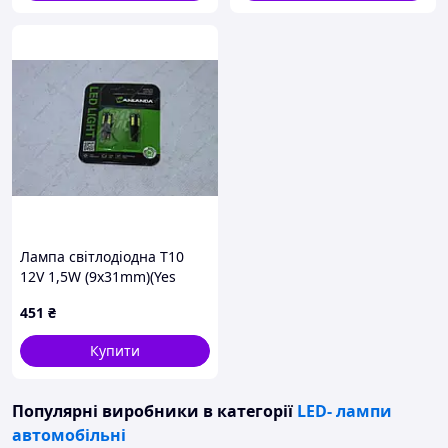
Лампа світлодіодна T10
12V 1,5W (9x31mm)(Yes
canbus) (кратно 2)
451
₴
WANLANDA
Купити
Популярні виробники
в категорії
LED- лампи
автомобільні