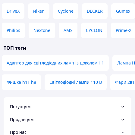
DriveX
Niken
Cyclone
DECKER
Gumex
Philips
Nextone
AMS
CYCLON
Prime-X
ТОП теги
Адаптер для світлодіодних ламп із цоколем H1
Лампа H
Фишка h11 h8
Світлодіодні лампи 110 В
Фари 2в1
Покупцям
Продавцям
Про нас