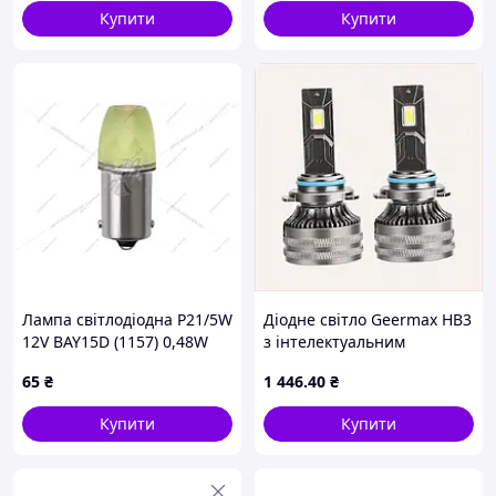
Купити
Купити
Лампа світлодіодна P21/5W
Діодне світло Geermax HB3
12V BAY15D (1157) 0,48W
з інтелектуальним
60Lm (17x34mm) (2-конт)
термоконтролем,
65
₴
1 446
.40
₴
(No canbus) (FLASH) (кратно
9T0CA16723
2) WANLANDA
Купити
Купити