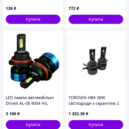
(No canbus) (кратно 2)
400Lm (21x53mm) (2-конт)
126
₴
772
₴
WANLANDA
(Yes canbus) (кратно 2)
WANLANDA
Купити
Купити
LED лампи автомобільні
TORSSEN HB4 30W
DriveX AL-08 9004 H/L
світлодіоди з гарантією 2
6000K LED 70W CAN 12V
роки, 17M8HP0515
3 100
₴
1 352
.38
₴
Купити
Купити