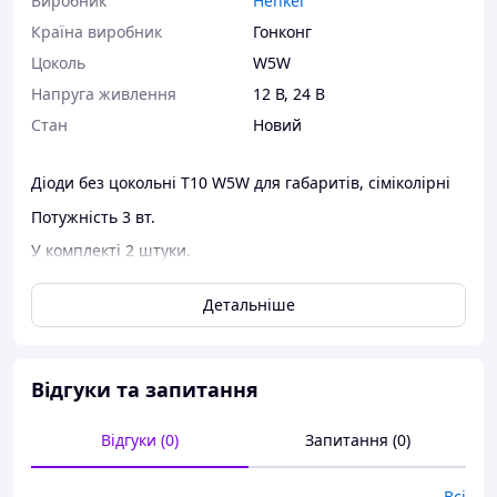
Виробник
Henkel
Країна виробник
Гонконг
Цоколь
W5W
Напруга живлення
12 В
,
24 В
Стан
Новий
Діоди без цокольні T10 W5W для габаритів, сіміколірні
Потужність 3 вт.
У комплекті 2 штуки.
Детальніше
Відгуки та запитання
Відгуки (0)
Запитання (0)
Всі