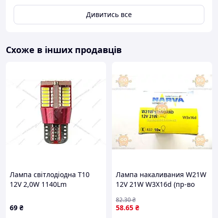
Дивитись все
Схоже в інших продавців
Лампа світлодіодна T10
Лампа накаливания W21W
12V 2,0W 1140Lm
12V 21W W3X16d (пр-во
(12x35mm)(Yes canbus)
Narva) ПД 75947 О 6937480
82
.30
₴
(кратно 2) WANLANDA
З 645303
69
₴
58
.65
₴