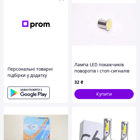
Лампа LED покажчиків
Персональні товарні
поворотів і стоп-сигналів
підбірки у додатку
12V R5W BA15S 1COB
32
₴
WHITE . (tmp-L0811)
Купити