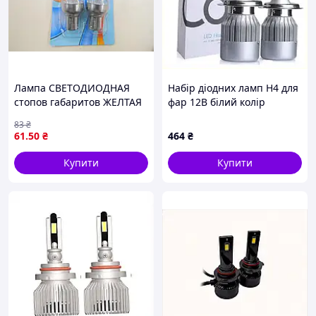
Лампа СВЕТОДИОДНАЯ
Набір діодних ламп H4 для
стопов габаритов ЖЕЛТАЯ
фар 12В білий колір
12LED 1 конт. 12В (цена за
292407EM3
83
₴
1шт) (пр-во КВАНТ) ПД
61
.50
₴
464
₴
69212
Купити
Купити